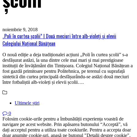
noiembrie 9, 2018
„Poli în curtea școlii” | Două meciuri între alb-violeți și elevii
Colegiului Național Bănățean
O nouă ediție a deja tradiționalei acțiuni „Poli în curtea școlii” s-a
desfășurat astăzi, la una dintre cele mai mari și mai prestigioase
instituții de învățământ din Timișoara. Colegiul Național Bănățean a
fost gazdă primitoare pentru Politehnica, pe terenul cu suprafață
sintetică din curtea principală desfășurându-se astăzi două meciuri
între fotbaliștii alb-violeți și elevii școlii….
Ultimele știri
0
Folosim cookie-urile pentru a îmbunătății experiența voastră de
navigare pe acest website. Prin apăsarea butonului “Acceptă”, vă
dați acceptul pentru a utiliza toate cookiurile. Pentru a accepta doar
doar anumite cookie-uri, apasă pe butonul "Detalii despre cookie".