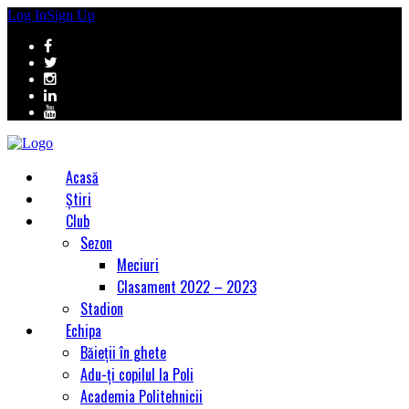
Log In
Sign Up
Acasă
Știri
Club
Sezon
Meciuri
Clasament 2022 – 2023
Stadion
Echipa
Băieții în ghete
Adu-ți copilul la Poli
Academia Politehnicii