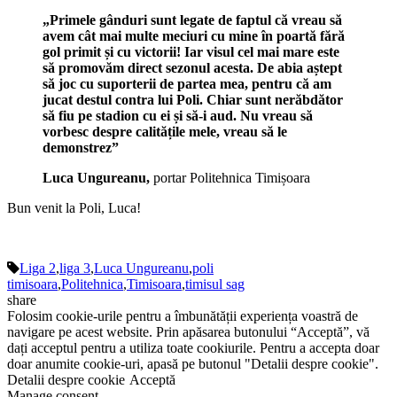
„Primele gânduri sunt legate de faptul că vreau să
avem cât mai multe meciuri cu mine în poartă fără
gol primit și cu victorii! Iar visul cel mai mare este
să promovăm direct sezonul acesta. De abia aștept
să joc cu suporterii de partea mea, pentru că am
jucat destul contra lui Poli. Chiar sunt nerăbdător
să fiu pe stadion cu ei și să-i aud. Nu vreau să
vorbesc despre calitățile mele, vreau să le
demonstrez”
Luca Ungureanu,
portar Politehnica Timișoara
Bun venit la Poli, Luca!
Liga 2
,
liga 3
,
Luca Ungureanu
,
poli
timisoara
,
Politehnica
,
Timisoara
,
timisul sag
share
Folosim cookie-urile pentru a îmbunătății experiența voastră de
navigare pe acest website. Prin apăsarea butonului “Acceptă”, vă
dați acceptul pentru a utiliza toate cookiurile. Pentru a accepta doar
doar anumite cookie-uri, apasă pe butonul "Detalii despre cookie".
Detalii despre cookie
Acceptă
Manage consent