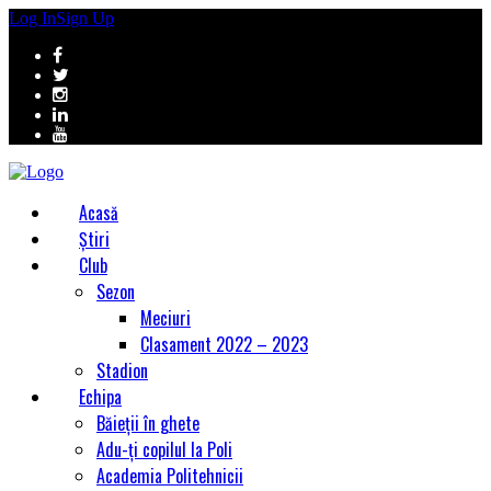
Log In
Sign Up
Acasă
Știri
Club
Sezon
Meciuri
Clasament 2022 – 2023
Stadion
Echipa
Băieții în ghete
Adu-ți copilul la Poli
Academia Politehnicii