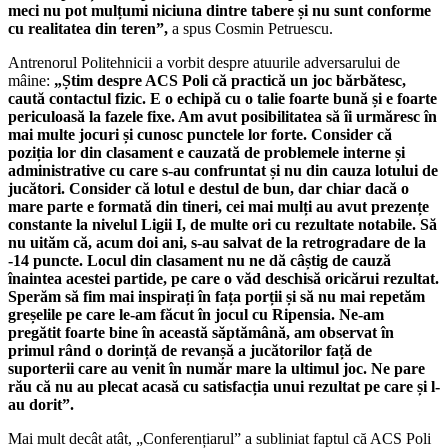
meci nu pot mulțumi niciuna dintre tabere și nu sunt conforme
cu realitatea din teren”,
a spus Cosmin Petruescu.
Antrenorul Politehnicii a vorbit despre atuurile adversarului de
mâine:
„Știm despre ACS Poli că practică un joc bărbătesc,
caută contactul fizic. E o echipă cu o talie foarte bună și e foarte
periculoasă la fazele fixe. Am avut posibilitatea să îi urmăresc în
mai multe jocuri și cunosc punctele lor forte. Consider că
poziția lor din clasament e cauzată de problemele interne și
administrative cu care s-au confruntat și nu din cauza lotului de
jucători. Consider că lotul e destul de bun, dar chiar dacă o
mare parte e formată din tineri, cei mai mulți au avut prezențe
constante la nivelul Ligii I, de multe ori cu rezultate notabile. Să
nu uităm că, acum doi ani, s-au salvat de la retrogradare de la
-14 puncte. Locul din clasament nu ne dă câștig de cauză
înaintea acestei partide, pe care o văd deschisă oricărui rezultat.
Sperăm să fim mai inspirați în fața porții și să nu mai repetăm
greșelile pe care le-am făcut în jocul cu Ripensia. Ne-am
pregătit foarte bine în această săptămână, am observat în
primul rând o dorință de revanșă a jucătorilor față de
suporterii care au venit în număr mare la ultimul joc. Ne pare
rău că nu au plecat acasă cu satisfacția unui rezultat pe care și l-
au dorit”.
Mai mult decât atât, „Conferențiarul” a subliniat faptul că ACS Poli