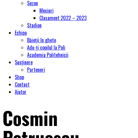
Sezon
Meciuri
Clasament 2022 – 2023
Stadion
Echipa
Băieții în ghete
Adu-ți copilul la Poli
Academia Politehnicii
Susținere
Parteneri
Shop
Contact
Ajutor
Cosmin
Petruescu,