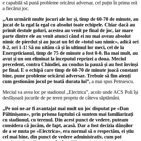
e capabilă să pună probleme oricărui adversar, cel puțin în prima oră
a fiecărui joc.
„Am urmărit multe jocuri ale lor și, timp de 60-70 de minute, au
jucat de la egal la egal cu absolut toate echipele. Chiar dacă au
primit destule goluri, acestea au venit pe final de joc, iar mare
parte dintre ele au venit atunci când ei nu mai aveau absolut
nimic de pierdut și au jucat un fel de «totul sau nimic», adică ori
0-2, ori 1-1! Să nu uităm că și în ultimul lor meci, cel de la
Energeticianul, timp de 75 de minute a fost 0-0. Ba mai mult, au
avut și un om eliminat la începutul reprizei a doua. Meciul
precedent, contra Chindiei, au condus la pauză și au fost învinși
pe final. E o echipă care timp de 60-70 de minute joacă constant
bine, pune probleme oricărui adversar. Trebuie să fim atenți
cum gestionăm jocul pe toată durata lui”,
a mai spus Petruescu.
Meciul va avea loc pe stadionul „Electrica”, acolo unde ACS Poli își
desfășoară jocurile de pe teren propriu de câteva săptămâni.
„Pe noi ne-ar fi avantajat mai mult un joc disputat pe «Dan
Păltinișanu», prin prisma faptului că suntem mai familiarizați
cu stadionul, cu terenul. Din acest punct de vedere, puteam
considera că jucăm, de fapt, acasă. Dar a fost decizia dânșilor
de a se muta pe «Electrica», era normal să o respectăm, ei știu
cel mai bine, din punct de vedere administrativ, cum pot