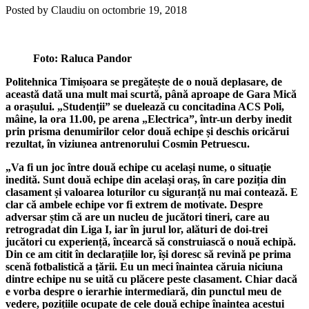
Posted by Claudiu on octombrie 19, 2018
Foto: Raluca Pandor
Politehnica Timișoara se pregătește de o nouă deplasare, de
această dată una mult mai scurtă, până aproape de Gara Mică
a orașului. „Studenții” se duelează cu concitadina ACS Poli,
mâine, la ora 11.00, pe arena „Electrica”, într-un derby inedit
prin prisma denumirilor celor două echipe și deschis oricărui
rezultat, în viziunea antrenorului Cosmin Petruescu.
„Va fi un joc între două echipe cu același nume, o situație
inedită. Sunt două echipe din același oraș, în care poziția din
clasament și valoarea loturilor cu siguranță nu mai contează. E
clar că ambele echipe vor fi extrem de motivate. Despre
adversar știm că are un nucleu de jucători tineri, care au
retrogradat din Liga I, iar în jurul lor, alături de doi-trei
jucători cu experiență, încearcă să construiască o nouă echipă.
Din ce am citit în declarațiile lor, își doresc să revină pe prima
scenă fotbalistică a țării. Eu un meci înaintea căruia niciuna
dintre echipe nu se uită cu plăcere peste clasament. Chiar dacă
e vorba despre o ierarhie intermediară, din punctul meu de
vedere, pozițiile ocupate de cele două echipe înaintea acestui