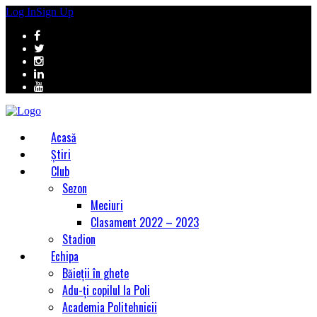
Log In
Sign Up
Acasă
Știri
Club
Sezon
Meciuri
Clasament 2022 – 2023
Stadion
Echipa
Băieții în ghete
Adu-ți copilul la Poli
Academia Politehnicii