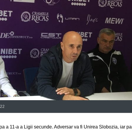
022
pa a 11-a a Ligii secunde. Adversar va fi Unirea Slobozia, iar pa