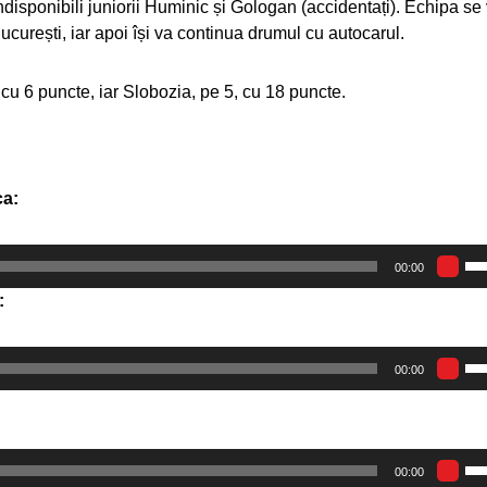
ndisponibili juniorii Huminic și Gologan (accidentați). Echipa se
urești, iar apoi își va continua drumul cu autocarul.
 cu 6 puncte, iar Slobozia, pe 5, cu 18 puncte.
ca:
Fo
00:00
tas
:
să
sus
Fo
pen
00:00
tas
a
să
mă
sus
sa
Fo
pen
mi
00:00
tas