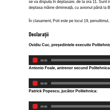
se va disputa în deplasare, de la ora 11. Sunt i
deplasa mâine dimineață, cu avionul până la Buc
În clasament, Poli este pe locul 19, penultimul,
Declarații
Ovidiu Cuc, președintele executiv Politehni
Player
00:00
audio
Antonio Foale, antrenor secund Politehnica
Player
00:00
audio
Patrick Popescu, jucător Politehnica:
Player
00:00
audio