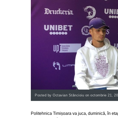
Posted by Octavian Stăncioiu on octombrie 21, 2
Politehnica Timișoara va juca, duminică, în eta