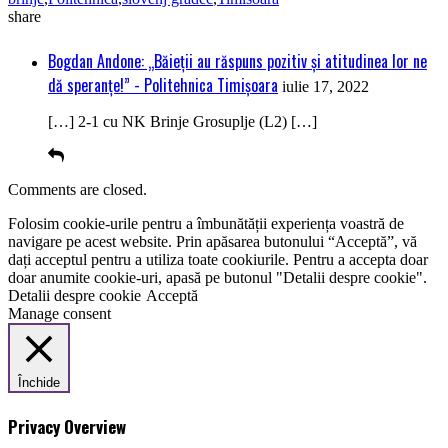
share
Bogdan Andone: „Băieţii au răspuns pozitiv şi atitudinea lor ne
dă speranţe!” - Politehnica Timișoara
iulie 17, 2022
[…] 2-1 cu NK Brinje Grosuplje (L2) […]
Comments are closed.
Folosim cookie-urile pentru a îmbunătății experiența voastră de
navigare pe acest website. Prin apăsarea butonului “Acceptă”, vă
dați acceptul pentru a utiliza toate cookiurile. Pentru a accepta doar
doar anumite cookie-uri, apasă pe butonul "Detalii despre cookie".
Detalii despre cookie
Acceptă
Manage consent
Închide
Privacy Overview