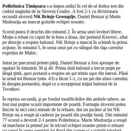
Politehnica Timişoara
s-a impus astăzi în cel de-al doilea test din
cadrul stagiului de la Slovenj Gradec. A fost 2-1 cu divizionara
secundă slovenă
NK Brinje Grosuplje.
Daniel Benzar şi Marin
Mudrazija au marcat golurile echipei noastre.
Scorul putea fi deschis din minutul 2. În urma unei lovituri libere,
Moţiu a reluat cu capul de la bara a doua, dar portarul Kisovec, aflat
pe direcţie a respins balonul. NK Brinje a marcat în schimb la prima
acţiune, în minutul 5, în urma unui şut cu stângul din faţa careului
expediat de Mahic.
Intrat pe parcursul primei părţi, Daniel Benzar a fost aproape de
egalare în minutele 36 şi 40. Prima dată balonul a trecut puţin pe
lângă ţintă, apoi portarul a respins un şut trimis uşor din lateral. Până
la urmă tot Benzar (min. 43) a făcut 1-1, cu un şut din afara careului,
în dreapta portarului, după ce a recepţionat iniţial balonul de la
Tsvetkov.
În repriza secundă, şi pe fondul modificărilor din ambele tabere, au
fost mai puţine ocazii importante de poartă. Formaţia slovenă putea
înscrie la nici cinci minute de la reluare, dar un jucător al lui NK
Brinje nu a reuşit să cadreze pe poartă din poziţie bună. Din minutul
77 scorul a devenit 2-1 pentru Politehnica. Marin Mudrazija a reuşit
să marcheze la primul joc în tricoul echipei noastre printr-o reluare
cu capul în urma centrării lui Pană din corner şi a stabilit totodată