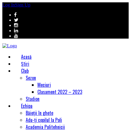
Log In
Sign Up
Acasă
Știri
Club
Sezon
Meciuri
Clasament 2022 – 2023
Stadion
Echipa
Băieții în ghete
Adu-ți copilul la Poli
Academia Politehnicii