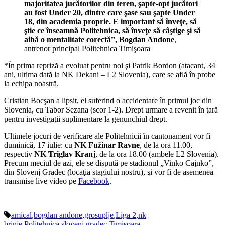
majoritatea jucătorilor din teren, şapte-opt jucători
au fost Under 20, dintre care şase sau şapte Under
18, din academia proprie. E important să înveţe, să
ştie ce înseamnă Politehnica, să înveţe să câştige şi să
aibă o mentalitate corectă”, Bogdan Andone
,
antrenor principal Politehnica Timişoara
*În prima repriză a evoluat pentru noi şi
Patrik Bordon (atacant, 34
ani, ultima dată la NK Dekani – L2 Slovenia), care se află în probe
la echipa noastră.
Cristian Bocşan a lipsit, el suferind o accidentare în primul joc din
Slovenia, cu Tabor Sezana (scor 1-2). Drept urmare a revenit în ţară
pentru investigaţii suplimentare la genunchiul drept.
Ultimele jocuri de verificare ale Politehnicii în cantonament vor fi
duminică, 17 iulie: cu
NK Fužinar Ravne
, de la ora 11.00,
respectiv
NK Triglav Kranj
, de la ora 18.00 (ambele L2 Slovenia).
Precum meciul de azi, ele se dispută pe stadionul „Vinko Cajnko”,
din Slovenj Gradec (locaţia stagiului nostru), şi vor fi de asemenea
transmise live video pe
Facebook
.
amical
,
bogdan andone
,
grosuplje
,
Liga 2
,
nk
brinje
,
Politehnica
,
slovenj gradec
,
Timisoara