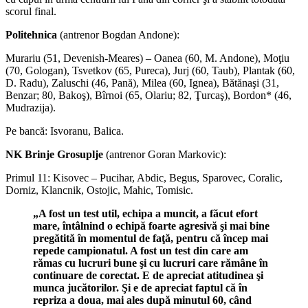
scorul final.
Politehnica
(antrenor Bogdan Andone):
Murariu (51, Devenish-Meares) – Oanea (60, M. Andone), Moţiu
(70, Gologan), Tsvetkov (65, Pureca), Jurj (60, Taub), Plantak (60,
D. Radu), Zaluschi (46, Pană), Milea (60, Ignea), Bătănaşi (31,
Benzar; 80, Bakoş), Bîrnoi (65, Olariu; 82, Ţurcaş), Bordon* (46,
Mudrazija).
Pe bancă: Isvoranu, Balica.
NK Brinje Grosuplje
(antrenor Goran Markovic):
Primul 11: Kisovec – Pucihar, Abdic, Begus, Sparovec, Coralic,
Dorniz, Klancnik, Ostojic, Mahic, Tomisic.
„A fost un test util, echipa a muncit, a făcut efort
mare, întâlnind o echipă foarte agresivă şi mai bine
pregătită în momentul de faţă, pentru că încep mai
repede campionatul. A fost un test din care am
rămas cu lucruri bune şi cu lucruri care rămâne în
continuare de corectat. E de apreciat atitudinea şi
munca jucătorilor. Şi e de apreciat faptul că în
repriza a doua, mai ales după minutul 60, când