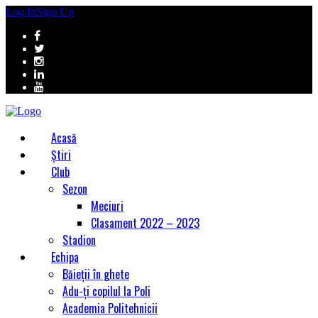
Log In
Sign Up
Acasă
Știri
Club
Sezon
Meciuri
Clasament 2022 – 2023
Stadion
Echipa
Băieții în ghete
Adu-ți copilul la Poli
Academia Politehnicii