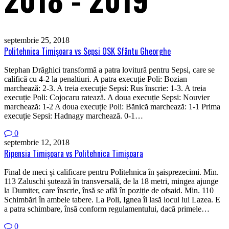
septembrie 25, 2018
Politehnica Timişoara vs Sepsi OSK Sfântu Gheorghe
Stephan Drăghici transformă a patra lovitură pentru Sepsi, care se
califică cu 4-2 la penaltiuri. A patra execuție Poli: Bozian
marchează: 2-3. A treia execuție Sepsi: Rus înscrie: 1-3. A treia
execuție Poli: Cojocaru ratează. A doua execuție Sepsi: Nouvier
marchează: 1-2 A doua execuție Poli: Bănică marchează: 1-1 Prima
execuție Sepsi: Hadnagy marchează. 0-1…
0
septembrie 12, 2018
Ripensia Timişoara vs Politehnica Timişoara
Final de meci și calificare pentru Politehnica în șaisprezecimi. Min.
113 Zaluschi șutează în transversală, de la 18 metri, mingea ajunge
la Dumiter, care înscrie, însă se află în poziție de ofsaid. Min. 110
Schimbări în ambele tabere. La Poli, Ignea îi lasă locul lui Lazea. E
a patra schimbare, însă conform regulamentului, dacă primele…
0