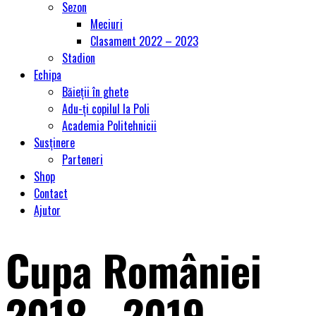
Sezon
Meciuri
Clasament 2022 – 2023
Stadion
Echipa
Băieții în ghete
Adu-ți copilul la Poli
Academia Politehnicii
Susținere
Parteneri
Shop
Contact
Ajutor
Cupa României
2018 - 2019