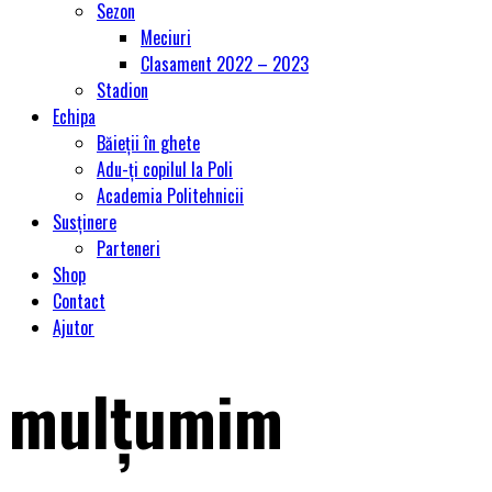
Sezon
Meciuri
Clasament 2022 – 2023
Stadion
Echipa
Băieții în ghete
Adu-ți copilul la Poli
Academia Politehnicii
Susținere
Parteneri
Shop
Contact
Ajutor
mulțumim