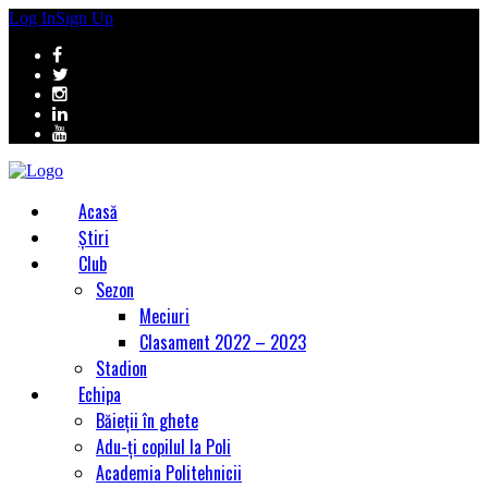
Log In
Sign Up
Acasă
Știri
Club
Sezon
Meciuri
Clasament 2022 – 2023
Stadion
Echipa
Băieții în ghete
Adu-ți copilul la Poli
Academia Politehnicii