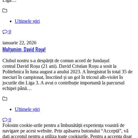
Liga…
Ultimele știri
0
ianuarie 22, 2026
Mulțumim, David Roșu!
Clubul nostru s-a despărțit de comun acord de fundașul
central David Roșu (21 ani). David Cristian Roșu a sosit la
Politehnica în luna august a anului 2023. A înregistrat în total 35 de
meciuri în campionat, înscriind și un gol în tricoul alb-violet în
jocurile din Liga 3. A avut o contribuție importantă la parcursul
echipei până…
Ultimele știri
0
Folosim cookie-urile pentru a îmbunătății experiența voastră de
navigare pe acest website. Prin apăsarea butonului “Acceptă”, vă
dați acceptul pentru a utiliza toate cookiurile. Pentru a accepta doar