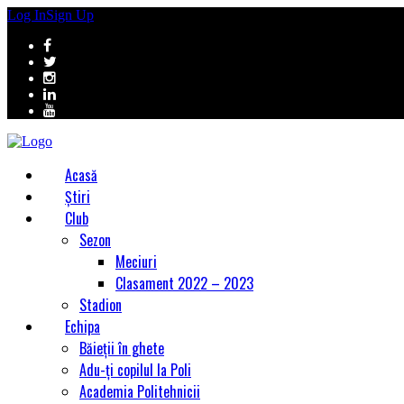
Log In
Sign Up
Acasă
Știri
Club
Sezon
Meciuri
Clasament 2022 – 2023
Stadion
Echipa
Băieții în ghete
Adu-ți copilul la Poli
Academia Politehnicii