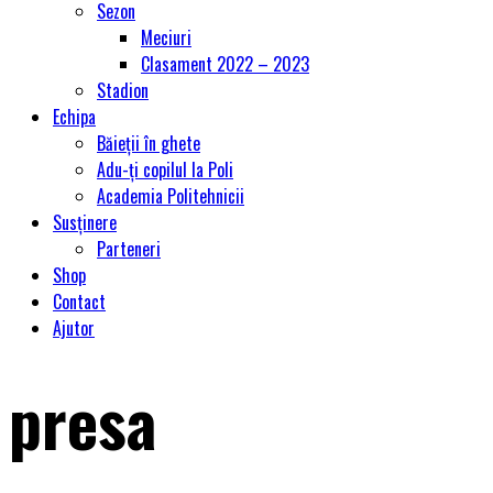
Sezon
Meciuri
Clasament 2022 – 2023
Stadion
Echipa
Băieții în ghete
Adu-ți copilul la Poli
Academia Politehnicii
Susținere
Parteneri
Shop
Contact
Ajutor
presa