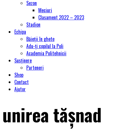
Sezon
Meciuri
Clasament 2022 – 2023
Stadion
Echipa
Băieții în ghete
Adu-ți copilul la Poli
Academia Politehnicii
Susținere
Parteneri
Shop
Contact
Ajutor
unirea tășnad