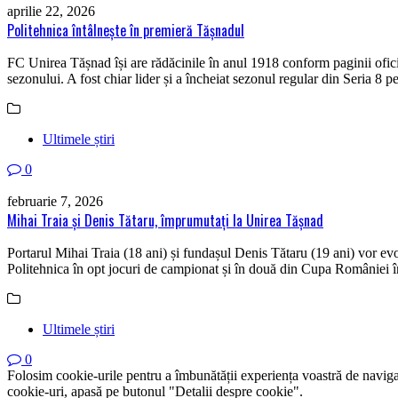
aprilie 22, 2026
Politehnica întâlnește în premieră Tășnadul
FC Unirea Tășnad își are rădăcinile în anul 1918 conform paginii ofici
sezonului. A fost chiar lider și a încheiat sezonul regular din Seria 8 
Ultimele știri
0
februarie 7, 2026
Mihai Traia și Denis Tătaru, împrumutați la Unirea Tășnad
Portarul Mihai Traia (18 ani) și fundașul Denis Tătaru (19 ani) vor ev
Politehnica în opt jocuri de campionat și în două din Cupa României 
Ultimele știri
0
Folosim cookie-urile pentru a îmbunătății experiența voastră de naviga
cookie-uri, apasă pe butonul "Detalii despre cookie".