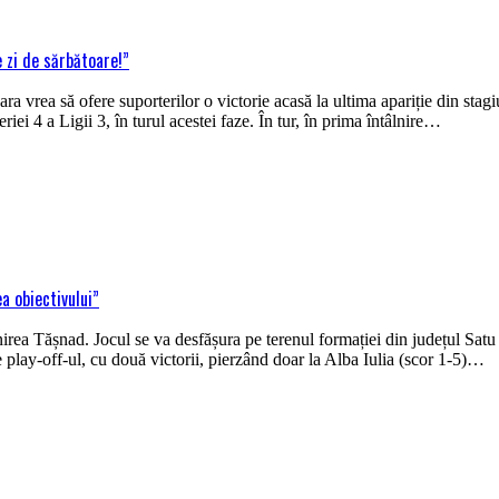
 zi de sărbătoare!”
 vrea să ofere suporterilor o victorie acasă la ultima apariție din stagi
ei 4 a Ligii 3, în turul acestei faze. În tur, în prima întâlnire…
a obiectivului”
ea Tășnad. Jocul se va desfășura pe terenul formației din județul Satu M
e play-off-ul, cu două victorii, pierzând doar la Alba Iulia (scor 1-5)…