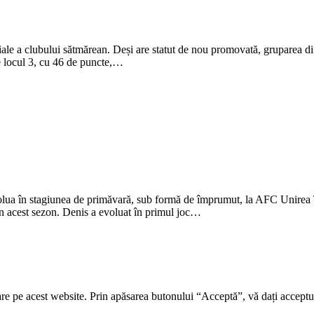
ale a clubului sătmărean. Deși are statut de nou promovată, gruparea din
pe locul 3, cu 46 de puncte,…
olua în stagiunea de primăvară, sub formă de împrumut, la AFC Unirea Tă
în acest sezon. Denis a evoluat în primul joc…
re pe acest website. Prin apăsarea butonului “Acceptă”, vă dați acceptul