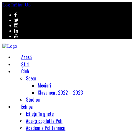
Log In
Sign Up
Acasă
Știri
Club
Sezon
Meciuri
Clasament 2022 – 2023
Stadion
Echipa
Băieții în ghete
Adu-ți copilul la Poli
Academia Politehnicii