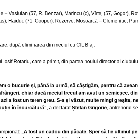
 – Vasluian (57, R. Benzar), Marincu (c), Vîrtej (57, Gogor), Rot
as), Haiduc (71, Cooper). Rezerve: Mosoarcă – Clemeniuc, Pur
re, după eliminarea din meciul cu CIL Blaj.
Iosif Rotariu, care a primit, din partea noului director al clubulu
acem o bucurie și, până la urmă, să câștigăm, pentru că avea
nfrângeri, chiar dacă meciul trecut am avut un semieșec, din
zi a fost un teren greu. S-a și văzut, multe mingi greșite, n
uțin în încurcătură”,
a declarat
Ștefan Grigorie
, antrenorul s
campionat:
„A fost un cadou din păcate. Sper să fie ultimul pe