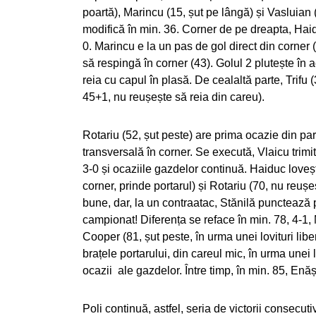
poartă), Marincu (15, șut pe lângă) și Vasluian 
modifică în min. 36. Corner de pe dreapta, Haid
0. Marincu e la un pas de gol direct din corner 
să respingă în corner (43). Golul 2 plutește în
reia cu capul în plasă. De cealaltă parte, Trifu 
45+1, nu reușește să reia din careu).
Rotariu (52, șut peste) are prima ocazie din p
transversală în corner. Se execută, Vlaicu trimi
3-0 și ocaziile gazdelor continuă. Haiduc lovește
corner, prinde portarul) și Rotariu (70, nu reuș
bune, dar, la un contraatac, Stănilă punctează p
campionat! Diferența se reface în min. 78, 4-1, M
Cooper (81, șut peste, în urma unei lovituri libe
brațele portarului, din careul mic, în urma unei 
ocazii ale gazdelor. Între timp, în min. 85, Enă
Poli continuă, astfel, seria de victorii consecut