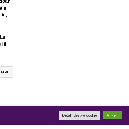
 doar
tăm
pid,
 La
i îi
HARE
Detalii despre cookie
Acceptă