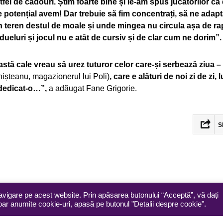
el de cadouri. Știm foarte bine și le-am spus jucătorilor că
 potențial avem! Dar trebuie să fim concentrați, să ne adap
un teren destul de moale și unde mingea nu circula așa de ra
dueluri și jocul nu e atât de cursiv și de clar cum ne dorim”.
astă cale vreau să urez tuturor celor care-și serbează ziua –
nișteanu, magazionerul lui Poli)
, care e alături de noi zi de zi, lu
u dedicat-o…”,
a adăugat Fane Grigorie.
S
avigare pe acest website. Prin apăsarea butonului “Acceptă”, vă dați
doar anumite cookie-uri, apasă pe butonul "Detalii despre cookie".