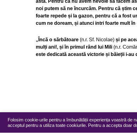
ăsta. Pentru că nu avem nevoie să facem astf
noi putem să ne încurcăm. Pentru că știm ce
foarte repede și la gazon, pentru că a fost 
cum ne doream, și atunci intri foarte mult în 
„Încă o sărbătoare
(n.r. Sf. Nicolae)
și pe ace
mulți ani!, și în primul rând lui Mili
(n.r. Comă
este dedicată această victorie și băieții i-a
Folosim cookie-urile pentru a îmbunătății experiența voastră de n
acceptul pentru a utiliza toate cookiurile. Pentru a accepta doar 