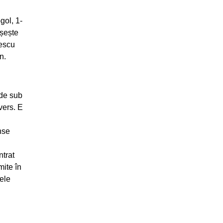
gol, 1-
ușește
mescu
n.
 de sub
vers. E
nse
ntrat
mite în
mele