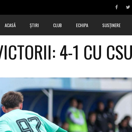
ACASĂ
ȘTIRI
CLUB
ECHIPA
SUSȚINERE
ICTORII: 4-1 CU CSU