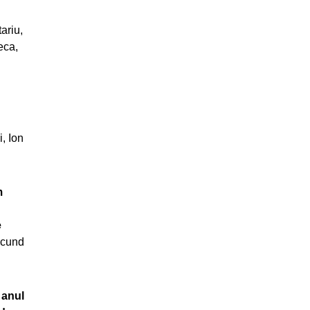
ariu,
eca,
i, Ion
m
e
ecund
 anul