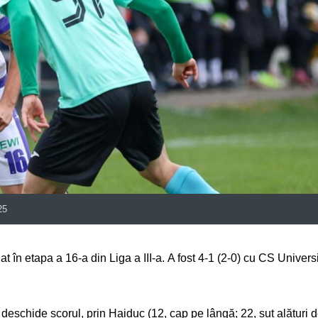
25
t în etapa a 16-a din Liga a III-a. A fost 4-1 (2-0) cu CS Universi
a deschide scorul, prin Haiduc (12, cap pe lângă; 22, șut alături 