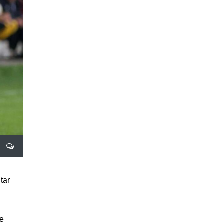
tar
de