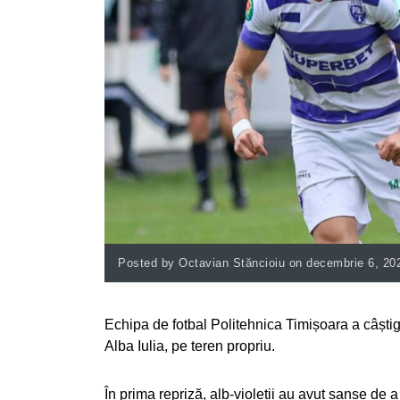
Posted by Octavian Stăncioiu on decembrie 6, 20
Echipa de fotbal Politehnica Timișoara a câștiga
Alba Iulia, pe teren propriu.
În prima repriză, alb-violeții au avut șanse de 