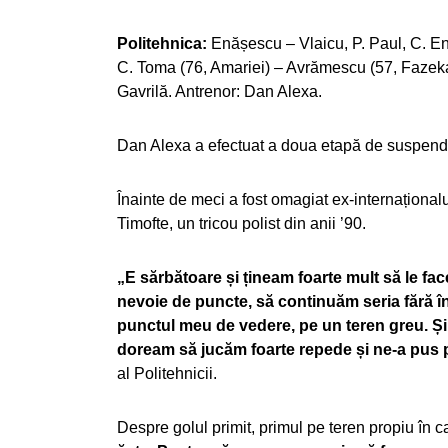
Politehnica:
Enășescu – Vlaicu, P. Paul, C. Ene
C. Toma (76, Amariei) – Avrămescu (57, Fazek
Gavrilă. Antrenor: Dan Alexa.
Dan Alexa a efectuat a doua etapă de suspenda
Înainte de meci a fost omagiat ex-internaționalul 
Timofte, un tricou polist din anii ’90.
„E sărbătoare și țineam foarte mult să le f
nevoie de puncte, să continuăm seria fără î
punctul meu de vedere, pe un teren greu. Și a
doream să jucăm foarte repede și ne-a pus p
al Politehnicii.
Despre golul primit, primul pe teren propiu în 