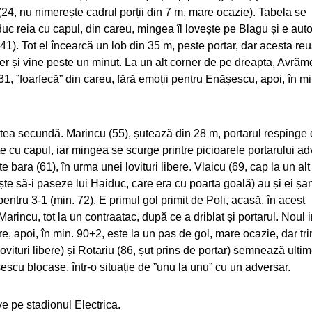
(24, nu nimerește cadrul porții din 7 m, mare ocazie). Tabela se
uc reia cu capul, din careu, mingea îl lovește pe Blagu și e auto
(41). Tot el încearcă un lob din 35 m, peste portar, dar acesta re
 aer și vine peste un minut. La un alt corner de pe dreapta, Avră
(31, ”foarfecă” din careu, fără emoții pentru Enășescu, apoi, în mi
artea secundă. Marincu (55), șutează din 28 m, portarul respinge
te cu capul, iar mingea se scurge printre picioarele portarului ad
 bara (61), în urma unei lovituri libere. Vlaicu (69, cap la un alt
ește să-i paseze lui Haiduc, care era cu poarta goală) au și ei șa
entru 3-1 (min. 72). E primul gol primit de Poli, acasă, în acest
arincu, tot la un contraatac, după ce a driblat și portarul. Noul i
re, apoi, în min. 90+2, este la un pas de gol, mare ocazie, dar tri
lovituri libere) și Rotariu (86, șut prins de portar) semnează ulti
șescu blocase, într-o situație de ”unu la unu” cu un adversar.
ive pe stadionul Electrica.