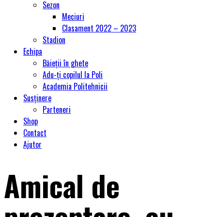
Sezon
Meciuri
Clasament 2022 – 2023
Stadion
Echipa
Băieții în ghete
Adu-ți copilul la Poli
Academia Politehnicii
Susținere
Parteneri
Shop
Contact
Ajutor
Amical de
prezentare, cu