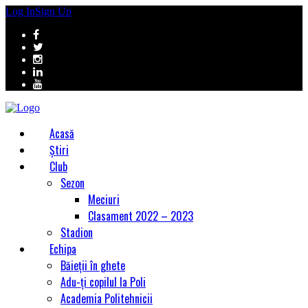
Log In
Sign Up
Acasă
Știri
Club
Sezon
Meciuri
Clasament 2022 – 2023
Stadion
Echipa
Băieții în ghete
Adu-ți copilul la Poli
Academia Politehnicii