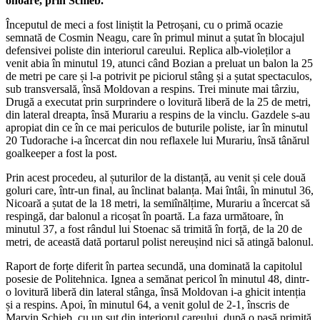
onoare, prin Schieb.
Începutul de meci a fost liniștit la Petroșani, cu o primă ocazie
semnată de Cosmin Neagu, care în primul minut a șutat în blocajul
defensivei poliste din interiorul careului. Replica alb-violeților a
venit abia în minutul 19, atunci când Bozian a preluat un balon la 25
de metri pe care și l-a potrivit pe piciorul stâng și a șutat spectaculos,
sub transversală, însă Moldovan a respins. Trei minute mai târziu,
Drugă a executat prin surprindere o lovitură liberă de la 25 de metri,
din lateral dreapta, însă Murariu a respins de la vinclu. Gazdele s-au
apropiat din ce în ce mai periculos de buturile poliste, iar în minutul
20 Tudorache i-a încercat din nou reflaxele lui Murariu, însă tânărul
goalkeeper a fost la post.
Prin acest procedeu, al șuturilor de la distanță, au venit și cele două
goluri care, într-un final, au înclinat balanța. Mai întâi, în minutul 36,
Nicoară a șutat de la 18 metri, la semiînălțime, Murariu a încercat să
respingă, dar balonul a ricoșat în poartă. La faza următoare, în
minutul 37, a fost rândul lui Stoenac să trimită în forță, de la 20 de
metri, de această dată portarul polist nereușind nici să atingă balonul.
Raport de forțe diferit în partea secundă, una dominată la capitolul
posesie de Politehnica. Ignea a semănat pericol în minutul 48, dintr-
o lovitură liberă din lateral stânga, însă Moldovan i-a ghicit intenția
și a respins. Apoi, în minutul 64, a venit golul de 2-1, înscris de
Marvin Schieb, cu un șut din interiorul careului, după o pasă primită