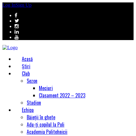
Log In
Sign Up
Acasă
Știri
Club
Sezon
Meciuri
Clasament 2022 – 2023
Stadion
Echipa
Băieții în ghete
Adu-ți copilul la Poli
Academia Politehnicii