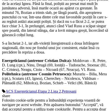
de la același Ignea. Până la final, poliștii au presat mai mult în
jumătatea adversă, însă marile ocazii au apărut cu greutate. În
minutul 76, Bozian a trimis slab, pe lângă poartă, din apropierea
punctului cu var, într-una dintre cele mai favorabile poziții în care s-
au regăsit astăzi atacanții poliști. Și dacă nu s-a făcut 2-2, se putea
face chiar 3-1, în prelungiri, atunci când Vlad Rusu a scăpat singur
spre poartă, din lateral stânga, dar a lovit mingea greșit, încercând să
găsească colțul lung.
S-a încheiat 2-1, iar alb-violeții înregistrează a doua înfrângere
stagională, din nou pe fondul unui joc consistent, etalat însă cu
precădere în repriza a doua.
Energeticianul (antrenor Cristian Dulca):
Moldovan – R. Petre,
D. Lung (cpt.), Ninu, Drugă (69, Ioniță) – Tudorache, Stoenac (81,
C. Cristea), Neagu, Cioiu – Nicoară (67, Neacșa), Vl. Rusu.
Politehnica (antrenor Cosmin Petruescu):
Murariu – Bilia, Mera
(cpt.), Scutaru (43, Ignea), Cherecheș – Nicolescu, Vidrăsan –
Plămadă (62, Miholca), Bozian, Schieb – Velici (86, Bănică)
ACS Energeticianul
,
Etapa 2
,
Liga 2
,
Petroşani
share
Folosim cookie-urile pentru a îmbunătății experiența voastră de
navigare pe acest website. Prin apăsarea butonului “Acceptă”, vă
dați acceptul pentru a utiliza toate cookiurile. Pentru a accepta doar