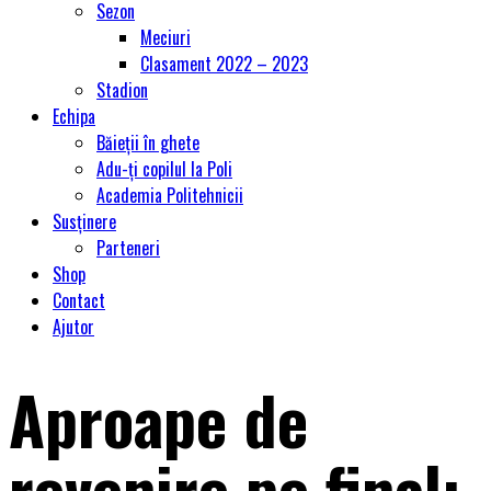
Sezon
Meciuri
Clasament 2022 – 2023
Stadion
Echipa
Băieții în ghete
Adu-ți copilul la Poli
Academia Politehnicii
Susținere
Parteneri
Shop
Contact
Ajutor
Aproape de
revenire pe final: