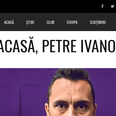
ACASĂ
ȘTIRI
CLUB
ECHIPA
SUSȚINERE
 ACASĂ, PETRE IVANO