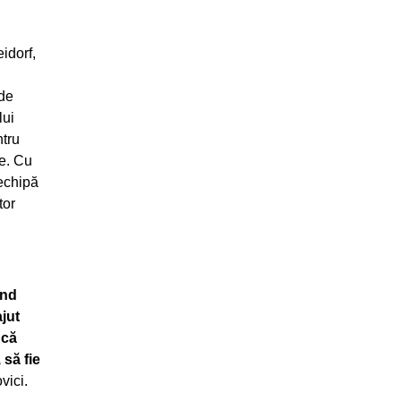
eidorf,
 de
lui
ntru
ee. Cu
 echipă
tor
ând
jut
 că
 să fie
vici.