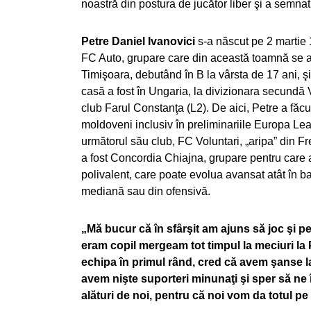
noastră din postura de jucător liber şi a semnat
Petre Daniel Ivanovici
s-a născut pe 2 martie 1
FC Auto, grupare care din această toamnă se af
Timişoara, debutând în B la vârsta de 17 ani, şi
casă a fost în Ungaria, la divizionara secundă V
club Farul Constanţa (L2). De aici, Petre a făc
moldoveni inclusiv în preliminariile Europa Leagu
următorul său club, FC Voluntari, „aripa” din 
a fost Concordia Chiajna, grupare pentru care a j
polivalent, care poate evolua avansat atât în ban
mediană sau din ofensivă.
„Mă bucur că în sfârşit am ajuns să joc şi 
eram copil mergeam tot timpul la meciuri la P
echipa în primul rând, cred că avem şanse l
avem nişte suporteri minunaţi şi sper să ne 
alături de noi, pentru că noi vom da totul p