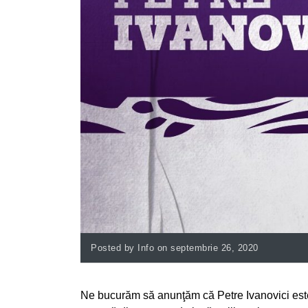
Posted by Info on septembrie 26, 2020
Ne bucurăm să anunţăm că Petre Ivanovici este n