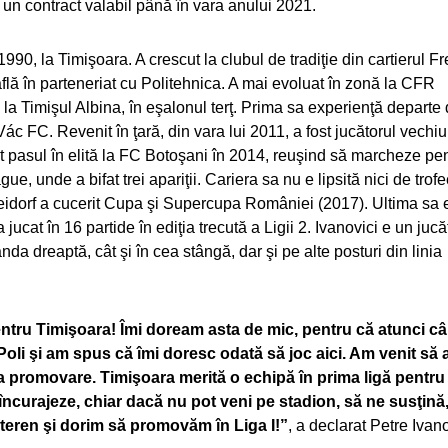
 un contract valabil până în vara anului 2021.
990, la Timişoara. A crescut la clubul de tradiţie din cartierul Fr
lă în parteneriat cu Politehnica. A mai evoluat în zonă la CFR
 la Timişul Albina, în eşalonul terţ. Prima sa experienţă departe
ác FC. Revenit în ţară, din vara lui 2011, a fost jucătorul vechiu
ut pasul în elită la FC Botoşani în 2014, reuşind să marcheze pe
e, unde a bifat trei apariţii. Cariera sa nu e lipsită nici de trof
Freidorf a cucerit Cupa şi Supercupa României (2017). Ultima sa
ucat în 16 partide în ediţia trecută a Ligii 2. Ivanovici e un jucă
da dreaptă, cât şi în cea stângă, dar şi pe alte posturi din linia
pentru Timişoara! Îmi doream asta de mic, pentru că atunci c
oli şi am spus că îmi doresc odată să joc aici. Am venit să a
a promovare. Timişoara merită o echipă în prima ligă pentru
încurajeze, chiar dacă nu pot veni pe stadion, să ne susţină,
e teren şi dorim să promovăm în Liga I!”
, a declarat Petre Ivano