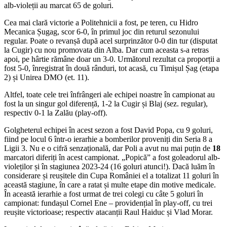
alb-violeții au marcat 65 de goluri.
Cea mai clară victorie a Politehnicii a fost, pe teren, cu Hidro
Mecanica Șugag, scor 6-0, în primul joc din returul sezonului
regular. Poate o revanșă după acel surprinzător 0-0 din tur (disputat
la Cugir) cu nou promovata din Alba. Dar cum aceasta s-a retras
apoi, pe hârtie rămâne doar un 3-0. Următorul rezultat ca proporții a
fost 5-0, înregistrat în două rânduri, tot acasă, cu Timișul Șag (etapa
2) și Unirea DMO (et. 11).
Altfel, toate cele trei înfrângeri ale echipei noastre în campionat au
fost la un singur gol diferență, 1-2 la Cugir și Blaj (sez. regular),
respectiv 0-1 la Zalău (play-off).
Golgheterul echipei în acest sezon a fost David Popa, cu 9 goluri,
fiind pe locul 6 într-o ierarhie a bomberilor proveniți din Seria 8 a
Ligii 3. Nu e o cifră senzațională, dar Poli a avut nu mai puțin de
18
marcatori diferiți în acest campionat. „Popică” a fost goleadorul alb-
violeților și în stagiunea 2023-24 (16 goluri atunci!). Dacă luăm în
considerare și reușitele din Cupa României el a totalizat 11 goluri în
această stagiune, în care a ratat și multe etape din motive medicale.
În această ierarhie a fost urmat de trei colegi cu câte 5 goluri în
campionat: fundașul Cornel Ene – providențial în play-off, cu trei
reușite victorioase; respectiv atacanții Raul Haiduc și Vlad Morar.