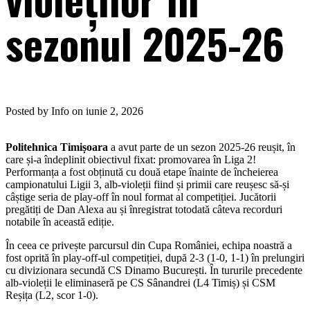
sezonul 2025-26
Posted by Info on iunie 2, 2026
Politehnica Timișoara
a avut parte de un sezon 2025-26 reușit, în
care și-a îndeplinit obiectivul fixat: promovarea în Liga 2!
Performanța a fost obținută cu două etape înainte de încheierea
campionatului Ligii 3, alb-violeții fiind și primii care reușesc să-și
câștige seria de play-off în noul format al competiției. Jucătorii
pregătiți de Dan Alexa au și înregistrat totodată câteva recorduri
notabile în această ediție.
În ceea ce privește parcursul din Cupa României, echipa noastră a
fost oprită în play-off-ul competiției, după 2-3 (1-0, 1-1) în prelungiri
cu divizionara secundă CS Dinamo București. În tururile precedente
alb-violeții le eliminaseră pe CS Sânandrei (L4 Timiș) și CSM
Reșița (L2, scor 1-0).