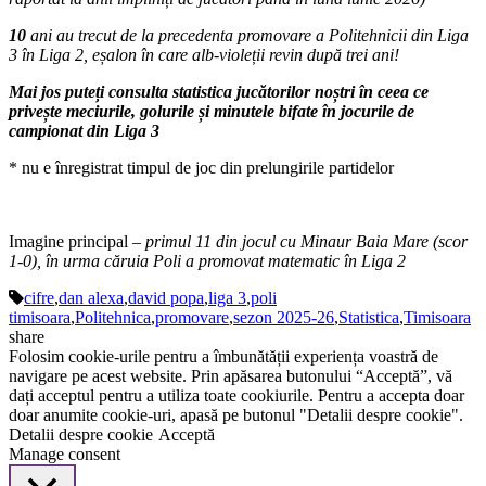
10
ani au trecut de la precedenta promovare a Politehnicii din Liga
3 în Liga 2, eșalon în care alb-violeții revin după trei ani!
Mai jos puteți consulta statistica jucătorilor noștri în ceea ce
privește meciurile, golurile și minutele bifate în jocurile de
campionat din Liga 3
* nu e înregistrat timpul de joc din prelungirile partidelor
Imagine principal –
primul 11 din jocul cu Minaur Baia Mare (scor
1-0), în urma căruia Poli a promovat matematic în Liga 2
cifre
,
dan alexa
,
david popa
,
liga 3
,
poli
timisoara
,
Politehnica
,
promovare
,
sezon 2025-26
,
Statistica
,
Timisoara
share
Folosim cookie-urile pentru a îmbunătății experiența voastră de
navigare pe acest website. Prin apăsarea butonului “Acceptă”, vă
dați acceptul pentru a utiliza toate cookiurile. Pentru a accepta doar
doar anumite cookie-uri, apasă pe butonul "Detalii despre cookie".
Detalii despre cookie
Acceptă
Manage consent