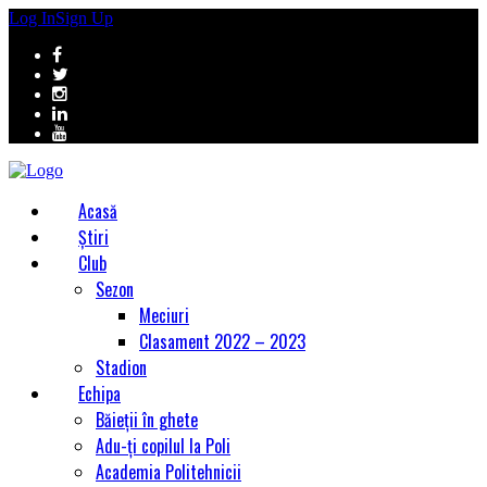
Log In
Sign Up
Acasă
Știri
Club
Sezon
Meciuri
Clasament 2022 – 2023
Stadion
Echipa
Băieții în ghete
Adu-ți copilul la Poli
Academia Politehnicii