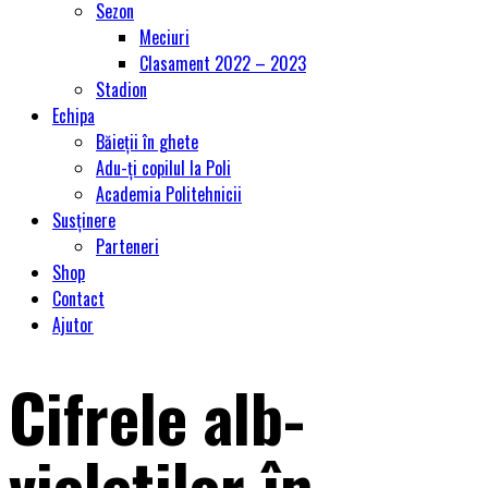
Sezon
Meciuri
Clasament 2022 – 2023
Stadion
Echipa
Băieții în ghete
Adu-ți copilul la Poli
Academia Politehnicii
Susținere
Parteneri
Shop
Contact
Ajutor
Cifrele alb-
violeților în