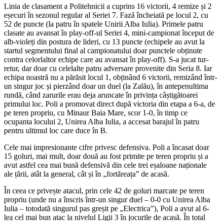
Linia de clasament a Politehnicii a cuprins 16 victorii, 4 remize și 2
eșecuri în sezonul regular al Seriei 7. Fază încheiată pe locul 2, cu
52 de puncte (la patru în spatele Unirii Alba Iulia). Primele patru
clasate au avansat în play-off-ul Seriei 4, mini-campionat început de
alb-violeți din postura de lideri, cu 13 puncte (echipele au avut la
startul segmentului final al campionatului doar punctele obținute
contra celorlaltor echipe care au avansat în play-off). S-a jucat tur-
retur, dar doar cu celelalte patru adversare provenite din Seria 8. Iar
echipa noastră nu a părăsit locul 1, obținând 6 victorii, remizând într-
un singur joc și pierzând doar un duel (la Zalău), în antepenultima
rundă, când zarurile erau deja aruncate în privința câștigătoarei
primului loc. Poli a promovat direct după victoria din etapa a 6-a, de
pe teren propriu, cu Minaur Baia Mare, scor 1-0, în timp ce
ocupanta locului 2, Unirea Alba Iulia, a accesat barajul în patru
pentru ultimul loc care duce în B.
Cele mai impresionante cifre privesc defensiva. Poli a încasat doar
15 goluri, mai mult, doar două au fost primite pe teren propriu și a
avut astfel cea mai bună defensivă din cele trei eșaloane naționale
ale țării, atât la general, cât și în „fortăreața” de acasă.
În ceea ce privește atacul, prin cele 42 de goluri marcate pe teren
propriu (unde nu a înscris într-un singur duel – 0-0 cu Unirea Alba
Iulia – totodată singurul pas greșit pe „Electrica”), Poli a avut al 6-
lea cel mai bun atac la nivelul Ligii 3 în jocurile de acasă. În total