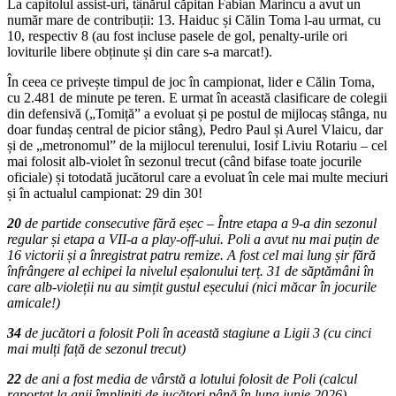
La capitolul assist-uri, tânărul căpitan Fabian Marincu a avut un
număr mare de contribuții: 13. Haiduc și Călin Toma l-au urmat, cu
10, respectiv 8 (au fost incluse pasele de gol, penalty-urile ori
loviturile libere obținute și din care s-a marcat!).
În ceea ce privește timpul de joc în campionat, lider e Călin Toma,
cu 2.481 de minute pe teren. E urmat în această clasificare de colegii
din defensivă („Tomiță” a evoluat și pe postul de mijlocaș stânga, nu
doar fundaș central de picior stâng), Pedro Paul și Aurel Vlaicu, dar
și de „metronomul” de la mijlocul terenului, Iosif Liviu Rotariu – cel
mai folosit alb-violet în sezonul trecut (când bifase toate jocurile
oficiale) și totodată jucătorul care a evoluat în cele mai multe meciuri
și în actualul campionat: 29 din 30!
20
de partide consecutive fără eșec – Între etapa a 9-a din sezonul
regular și etapa a VII-a a play-off-ului. Poli a avut nu mai puțin de
16 victorii și a înregistrat patru remize. A fost cel mai lung șir fără
înfrângere al echipei la nivelul eșalonului terț. 31 de săptămâni în
care alb-violeții nu au simțit gustul eșecului (nici măcar în jocurile
amicale!)
34
de jucători a folosit Poli în această stagiune a Ligii 3 (cu cinci
mai mulți față de sezonul trecut)
22
de ani a fost media de vârstă a lotului folosit de Poli (calcul
raportat la anii împliniți de jucători până în luna iunie 2026)