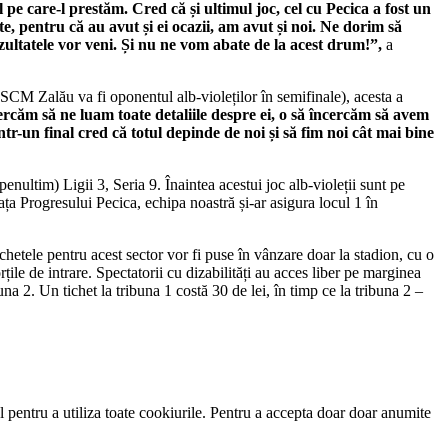
pe care-l prestăm. Cred că și ultimul joc, cel cu Pecica a fost un
te, pentru că au avut și ei ocazii, am avut și noi. Ne dorim să
zultatele vor veni. Și nu ne vom abate de la acest drum!”,
a
SCM Zalău va fi oponentul alb-violeților în semifinale), acesta a
ercăm să ne luam toate detaliile despre ei, o să încercăm să avem
tr-un final cred că totul depinde de noi și să fim noi cât mai bine
nultim) Ligii 3, Seria 9. Înaintea acestui joc alb-violeții sunt pe
ața Progresului Pecica, echipa noastră și-ar asigura locul 1 în
chetele pentru acest sector vor fi puse în vânzare doar la stadion, cu o
țile de intrare. Spectatorii cu dizabilități au acces liber pe marginea
una 2. Un tichet la tribuna 1 costă 30 de lei, în timp ce la tribuna 2 –
 pentru a utiliza toate cookiurile. Pentru a accepta doar doar anumite