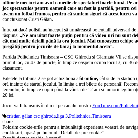
ultimele meciuri am avut o medie de spectatori foarte bună. Pe ace
joc spectaculos pentru oamenii care au fost la partidă, pentru cei c
avem un fotbal frumos, pentru că suntem siguri că acest lucru va 
concluzionat Cristi Gălan.
Întrebat dacă poliștii au început să urmărească potențialii adversari 
răspuns:
„Ne-am uitat foarte puțin pentru că video-uri nu sunt del
cât mai multe detalii până la ora jocului. Mai cunoaștem echipe adv
pregătiți pentru jocurile de baraj la momentul acela”.
Partida Politehnica Timișoara – CSC Ghiroda și Giarmata Vii se dispută 
primul loc, cu 47 de puncte, în timp ce oaspeții ocupă locul 3, cu 36 de
clasament.
Biletele la tribuna 2 se pot achizitiona atât
online,
cât si de la stadion 
oră înainte de startul jocului, în limita a trei bilete de persoană! Reco
terenului, în timp ce copiii până la vârsta de 12 ani și juniorii legitima
20 lei.
Jocul va fi transmis în direct pe canalul nostru
YouTube.com/Politehn
cristian gălan
,
csc ghiroda
,
liga 3
,
Politehnica
,
Timisoara
share
Folosim cookie-urile pentru a îmbunătății experiența voastră de naviga
cookie-uri, apasă pe butonul "Detalii despre cookie".