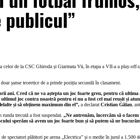
 publicul”
a celor de la CSC Ghiroda și Giarmata Vii, în etapa a VII-a a play-off-ul
 doar șanse teoretice de a prinde poziția secundă în clasament.
rii ani. Cred că ne va aștepta un joc foarte greu, pentru că ultima 
s, ultimul joc contra noastră pentru ei nu a fost cel mai reușit și a
elelalte și să obținem maximum din el”,
a declarat
Cristian Gălan
, an
n runda trecută a fost suspendat.
„Ne antrenăm, încercăm să o facem 
a jocului sperăm să avem un joc foarte bun și să putem să ne bucurăm 
 de spectatori plătitori pe arena „Electrica” și o medie în jurul a 1.500 d