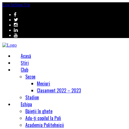
Log In
Sign Up
Acasă
Știri
Club
Sezon
Meciuri
Clasament 2022 – 2023
Stadion
Echipa
Băieții în ghete
Adu-ți copilul la Poli
Academia Politehnicii