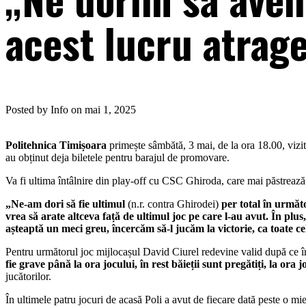
acest lucru atrage
Posted by Info on mai 1, 2025
Politehnica Timișoara
primește sâmbătă, 3 mai, de la ora 18.00, vizit
au obținut deja biletele pentru barajul de promovare.
Va fi ultima întâlnire din play-off cu CSC Ghiroda, care mai păstrează
„Ne-am dori să fie ultimul
(n.r. contra Ghirodei)
per total în următo
vrea să arate altceva față de ultimul joc pe care l-au avut. În plu
așteaptă un meci greu, încercăm să-l jucăm la victorie, ca toate c
Pentru următorul joc mijlocașul David Ciurel redevine valid după ce î
fie grave până la ora jocului, în rest băieții sunt pregătiți, la or
jucătorilor.
În ultimele patru jocuri de acasă Poli a avut de fiecare dată peste o mie