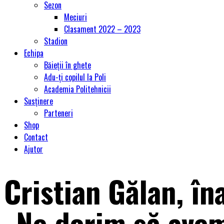
Sezon
Meciuri
Clasament 2022 – 2023
Stadion
Echipa
Băieții în ghete
Adu-ți copilul la Poli
Academia Politehnicii
Susținere
Parteneri
Shop
Contact
Ajutor
Cristian Gălan, în
„Ne dorim să avem