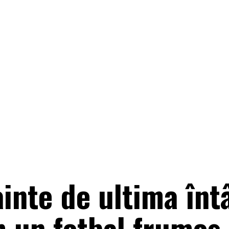
ainte de ultima înt
 un fotbal frumos,