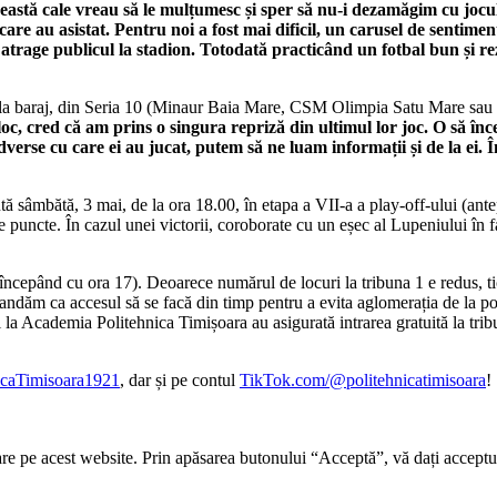
astă cale vreau să le mulțumesc și sper să nu-i dezamăgim cu jocul 
are au asistat. Pentru noi a fost mai dificil, un carusel de sentimen
atrage publicul la stadion. Totodată practicând un fotbal bun și re
de la baraj, din Seria 10 (Minaur Baia Mare, CSM Olimpia Satu Mare sau 
oc, cred că am prins o singura repriză din ultimul lor joc. O să înc
erse cu care ei au jucat, putem să ne luam informații și de la ei. În
sâmbătă, 3 mai, de la ora 18.00, în etapa a VII-a a play-off-ului (antepe
 puncte. În cazul unei victorii, coroborate cu un eșec al Lupeniului în f
(începând cu ora 17). Deoarece numărul de locuri la tribuna 1 e redus, ti
mandăm ca accesul să se facă din timp pentru a evita aglomerația de la por
ți la Academia Politehnica Timișoara au asigurată intrarea gratuită la trib
icaTimisoara1921
, dar și pe contul
TikTok.com/@politehnicatimisoara
!
re pe acest website. Prin apăsarea butonului “Acceptă”, vă dați acceptul