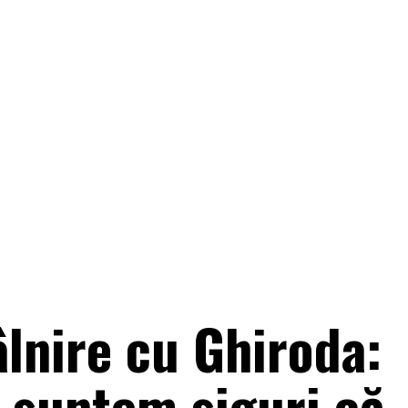
âlnire cu Ghiroda:
 suntem siguri că