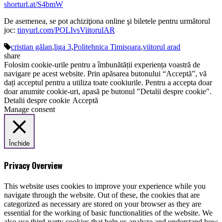
shorturl.at/S4bmW
De asemenea, se pot achiziţiona online şi biletele pentru următorul
joc:
tinyurl.com/POLIvsViitorulAR
cristian gălan
,
liga 3
,
Politehnica Timisoara
,
viitorul arad
share
Folosim cookie-urile pentru a îmbunătății experiența voastră de
navigare pe acest website. Prin apăsarea butonului “Acceptă”, vă
dați acceptul pentru a utiliza toate cookiurile. Pentru a accepta doar
doar anumite cookie-uri, apasă pe butonul "Detalii despre cookie".
Detalii despre cookie
Acceptă
Manage consent
Închide
Privacy Overview
This website uses cookies to improve your experience while you
navigate through the website. Out of these, the cookies that are
categorized as necessary are stored on your browser as they are
essential for the working of basic functionalities of the website. We
also use third-party cookies that help us analyze and understand how