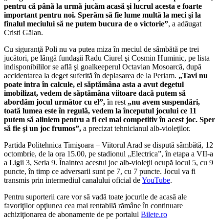
pentru că până la urmă jucăm acasă şi lucrul acesta e foarte
important pentru noi. Sperăm să fie lume multă la meci şi la
finalul meciului să ne putem bucura de o victorie”
, a adăugat
Cristi Gălan.
Cu siguranţă Poli nu va putea miza în meciul de sâmbătă pe trei
jucători, pe lângă fundaşii Radu Ciurel şi Cosmin Huminic, pe lista
indisponibililor se află şi goalkeeperul Octavian Mosoarcă, după
accidentarea la deget suferită în deplasarea de la Periam.
„Tavi nu
poate intra în calcule, el săptămâna asta a avut degetul
imobilizat, vedem de săptămâna viitoare dacă putem să
abordăm jocul următor cu el”,
în rest
„nu avem suspendări,
toată lumea este în regulă, vedem la începutul jocului ce 11
putem să aliniem pentru a fi cel mai competitiv în acest joc. Sper
să fie şi un joc frumos”,
a precizat tehnicianul alb-violeţilor.
Partida Politehnica Timişoara – Viitorul Arad se dispută sâmbătă, 12
octombrie, de la ora 15.00, pe stadionul „Electrica”, în etapa a VII-a
a Ligii 3, Seria 9. Înaintea acestui joc alb-violeţii ocupă locul 5, cu 9
puncte, în timp ce adversarii sunt pe 7, cu 7 puncte. Jocul va fi
transmis prin intermediul canalului oficial de
YouTube
.
Pentru suporterii care vor să vadă toate jocurile de acasă ale
favoriţilor opţiunea cea mai rentabilă rămâne în continuare
achiziţionarea de abonamente de pe
portalul
Bilete.ro