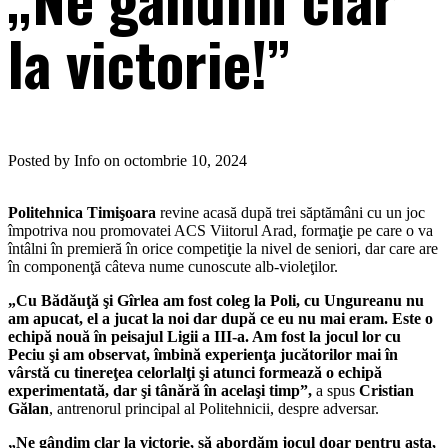
la victorie!”
Posted by Info on octombrie 10, 2024
Politehnica Timişoara
revine acasă după trei săptămâni cu un joc
împotriva nou promovatei ACS Viitorul Arad, formaţie pe care o va
întâlni în premieră în orice competiţie la nivel de seniori, dar care are
în componenţă câteva nume cunoscute alb-violeţilor.
„Cu Bădăuţă şi Gîrlea am fost coleg la Poli, cu Ungureanu nu
am apucat, el a jucat la noi dar după ce eu nu mai eram. Este o
echipă nouă în peisajul Ligii a III-a. Am fost la jocul lor cu
Peciu şi am observat, îmbină experienţa jucătorilor mai în
vârstă cu tinereţea celorlalţi şi atunci formează o echipă
experimentată, dar şi tânără în acelaşi timp”,
a spus
Cristian
Gălan
, antrenorul principal al Politehnicii, despre adversar.
„Ne gândim clar la victorie, să abordăm jocul doar pentru asta,