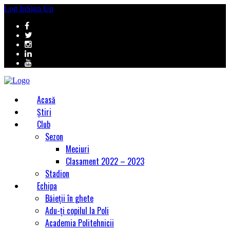
Log In
Sign Up
Acasă
Știri
Club
Sezon
Meciuri
Clasament 2022 – 2023
Stadion
Echipa
Băieții în ghete
Adu-ți copilul la Poli
Academia Politehnicii