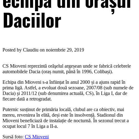
Daciilor
Posted by Claudiu on noiembrie 29, 2019
CS Mioveni reprezintă orăşelul argeșean unde se fabrică celebrele
automobilele Dacia (oraș numit, până în 1996, Colibași).
Echipa din Mioveni s-a înființat în anul 2000 și a ajuns rapid în
prima ligă. Astfel, a evoluat două sezoane, 2007/08 (sub numele de
Dacia) și 2011/12 (sub denumirea actuală, CS), în Liga I, dar de
fiecare dată a retrogradat.
Puternic susținut de primăria locală, clubul are ca obiectiv, mai
mereu, revenirea în elită, deși este în insolvență. Stadionul din
Mioveni beneficiază de instalație de nocturnă. În sezonul trecut a
ocupat locul 7 în Liga a II-a.
Sursă foto:
CS Mioveni