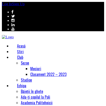
Log In
Sign Up
Acasă
Știri
Club
Sezon
Meciuri
Clasament 2022 – 2023
Stadion
Echipa
Băieții în ghete
Adu-ți copilul la Poli
Academia Politehnicii