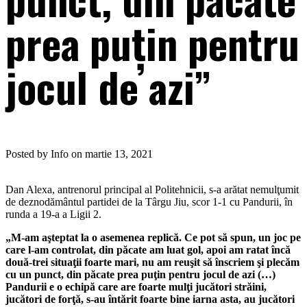
prea puţin pentru
jocul de azi”
Posted by Info on martie 13, 2021
Dan Alexa, antrenorul principal al Politehnicii, s-a arătat nemulţumit
de deznodământul partidei de la Târgu Jiu, scor 1-1 cu Pandurii, în
runda a 19-a a Ligii 2.
„M-am aşteptat la o asemenea replică. Ce pot să spun, un joc pe
care l-am controlat, din păcate am luat gol, apoi am ratat încă
două-trei situaţii foarte mari, nu am reuşit să înscriem şi plecăm
cu un punct, din păcate prea puţin pentru jocul de azi (…)
Pandurii e o echipă care are foarte mulţi jucători străini,
jucători de forţă, s-au întărit foarte bine iarna asta, au jucători