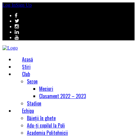
Log In
Sign Up
Acasă
Știri
Club
Sezon
Meciuri
Clasament 2022 – 2023
Stadion
Echipa
Băieții în ghete
Adu-ți copilul la Poli
Academia Politehnicii