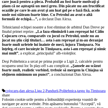
care joacă pentru a pleca. Probabil au fost foarte motivaţi şi
ştiam că ne aşteaptă un meci greu. Din păcate nu am fructificat
ocaziile pe care le-am avut şi am luat gol pe o fază fixă, acolo
unde noi stăteam foarte bine. Cu Petrolul au avut o altă
formulă de echipă…”,
a declarat Dan Alexa.
Tehnicianul echipei noastre a fost eliminat de arbitrul Dan Dreve pe
finalul primei reprize.
„La faza eliminării i-am reproşat lui Călin
Cojocaru ceva, comparativ cu jocul cu Petrolul, unde nu au
jucat nu ştiu câţi titulari… asta i-am reproşat şi m-au deranjat
foarte mult urletele lui înainte de meci, înjura Timişoara. Nu
înţeleg, el care locuieşte în Timişoara, asta i-am reproşat şi nimic
mai mult”
, a explicat „principalul” alb-violeţilor.
Deşi Politehnica a urcat pe prima poziţie a Ligii 2, calculele pentru
ocuparea unui loc în play-off s-au complicat.
„Şansele au scăzut
foarte mult, realistic vorbind, trebuie să mergem la Chiajna să
obţinem minimum un punct”
, a concluzionat Dan Alexa.
cojocaru
,
dan alexa
,
Liga 2
,
Pandurii
,
Politehnica
,
targu jiu
,
Timisoara
share
Folosim cookie-urile pentru a îmbunătății experiența voastră de
navigare pe acest website. Prin apăsarea butonului “Acceptă”, vă