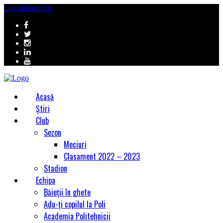
Log In
Sign Up
Acasă
Știri
Club
Sezon
Meciuri
Clasament 2022 – 2023
Stadion
Echipa
Băieții în ghete
Adu-ți copilul la Poli
Academia Politehnicii