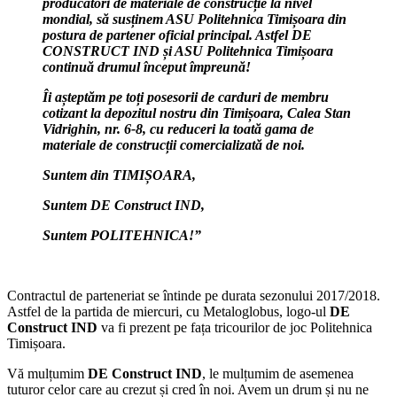
producători de materiale de construcție la nivel
mondial, să susținem ASU Politehnica Timișoara din
postura de partener oficial principal. Astfel DE
CONSTRUCT IND și ASU Politehnica Timișoara
continuă drumul început împreună!
Îi așteptăm pe toți posesorii de carduri de membru
cotizant la depozitul nostru din Timișoara, Calea Stan
Vidrighin, nr. 6-8, cu reduceri la toată gama de
materiale de construcții comercializată de noi.
Suntem din TIMIȘOARA,
Suntem DE Construct IND,
Suntem POLITEHNICA!”
Contractul de parteneriat se întinde pe durata sezonului 2017/2018.
Astfel de la partida de miercuri, cu Metaloglobus, logo-ul
DE
Construct IND
va fi prezent pe fața tricourilor de joc Politehnica
Timișoara.
Vă mulțumim
DE Construct IND
, le mulțumim de asemenea
tuturor celor care au crezut și cred în noi. Avem un drum și nu ne