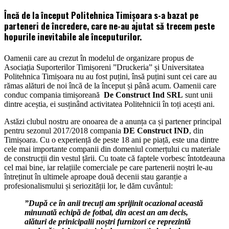
Încă de la început Politehnica Timișoara s-a bazat pe
parteneri de încredere, care ne-au ajutat să trecem peste
hopurile inevitabile ale începuturilor.
Oamenii care au crezut în modelul de organizare propus de
Asociația Suporterilor Timișoreni ”Druckeria” și Universitatea
Politehnica Timișoara nu au fost puțini, însă puțini sunt cei care au
rămas alături de noi încă de la început și până acum. Oamenii care
conduc compania timișoreană
De Construct Ind SRL
sunt unii
dintre aceștia, ei susținând activitatea Politehnicii în toți acești ani.
Astăzi clubul nostru are onoarea de a anunța ca și partener principal
pentru sezonul 2017/2018 compania
DE Construct IND
, din
Timișoara. Cu o experiență de peste 18 ani pe piață, este una dintre
cele mai importante companii din domeniul comerțului cu materiale
de construcții din vestul țării. Cu toate că faptele vorbesc întotdeauna
cel mai bine, iar relațiile comerciale pe care partenerii noștri le-au
întreținut în ultimele aproape două decenii stau garanție a
profesionalismului și seriozității lor, le dăm cuvântul:
”După ce în anii trecuți am sprijinit ocazional această
minunată echipă de fotbal, din acest an am decis,
alături de prinicipalii noștri furnizori ce reprezintă