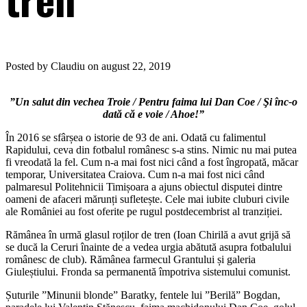
Posted by Claudiu on august 22, 2019
”Un salut din vechea Troie / Pentru faima lui Dan Coe / Şi înc-o
dată că e voie / Ahoe!”
În 2016 se sfârșea o istorie de 93 de ani. Odată cu falimentul
Rapidului, ceva din fotbalul românesc s-a stins. Nimic nu mai putea
fi vreodată la fel. Cum n-a mai fost nici când a fost îngropată, măcar
temporar, Universitatea Craiova. Cum n-a mai fost nici când
palmaresul Politehnicii Timișoara a ajuns obiectul disputei dintre
oameni de afaceri mărunți sufletește. Cele mai iubite cluburi civile
ale României au fost oferite pe rugul postdecembrist al tranziției.
Rămânea în urmă glasul roților de tren (Ioan Chirilă a avut grijă să
se ducă la Ceruri înainte de a vedea urgia abătută asupra fotbalului
românesc de club). Rămânea farmecul Grantului și galeria
Giuleștiului. Fronda sa permanentă împotriva sistemului comunist.
Șuturile ”Minunii blonde” Baratky, fentele lui ”Berilă” Bogdan,