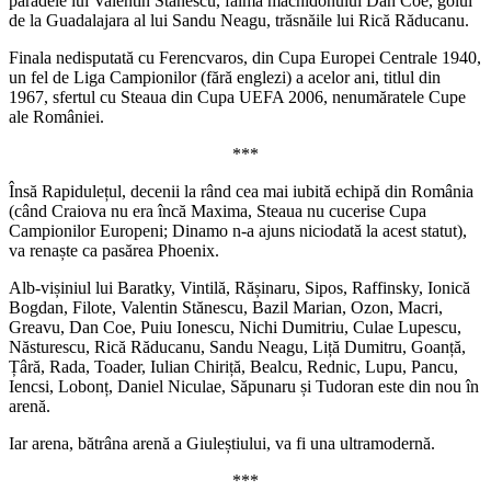
paradele lui Valentin Stănescu, faima machidonului Dan Coe, golul
de la Guadalajara al lui Sandu Neagu, trăsnăile lui Rică Răducanu.
Finala nedisputată cu Ferencvaros, din Cupa Europei Centrale 1940,
un fel de Liga Campionilor (fără englezi) a acelor ani, titlul din
1967, sfertul cu Steaua din Cupa UEFA 2006, nenumăratele Cupe
ale României.
***
Însă Rapidulețul, decenii la rând cea mai iubită echipă din România
(când Craiova nu era încă Maxima, Steaua nu cucerise Cupa
Campionilor Europeni; Dinamo n-a ajuns niciodată la acest statut),
va renaște ca pasărea Phoenix.
Alb-vișiniul lui Baratky, Vintilă, Rășinaru, Sipos, Raffinsky, Ionică
Bogdan, Filote, Valentin Stănescu, Bazil Marian, Ozon, Macri,
Greavu, Dan Coe, Puiu Ionescu, Nichi Dumitriu, Culae Lupescu,
Năsturescu, Rică Răducanu, Sandu Neagu, Liță Dumitru, Goanță,
Țâră, Rada, Toader, Iulian Chiriță, Bealcu, Rednic, Lupu, Pancu,
Iencsi, Lobonț, Daniel Niculae, Săpunaru și Tudoran este din nou în
arenă.
Iar arena, bătrâna arenă a Giuleștiului, va fi una ultramodernă.
***