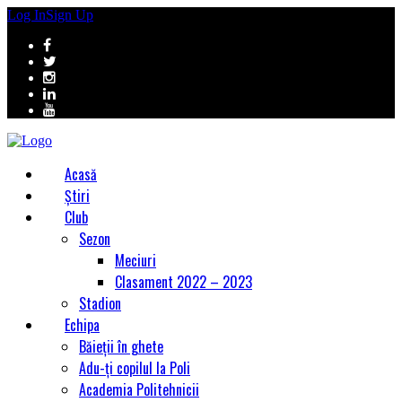
Log In
Sign Up
Acasă
Știri
Club
Sezon
Meciuri
Clasament 2022 – 2023
Stadion
Echipa
Băieții în ghete
Adu-ți copilul la Poli
Academia Politehnicii