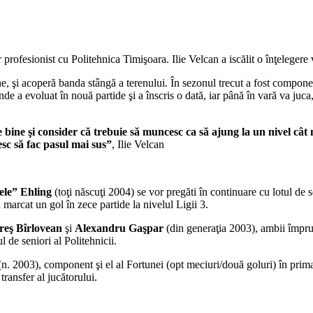
profesionist cu Politehnica Timişoara. Ilie Velcan a iscălit o înţelegere
, şi acoperă banda stângă a terenului. În sezonul trecut a fost component
nde a evoluat în nouă partide şi a înscris o dată, iar până în vară va j
e bine şi consider că trebuie să muncesc ca să ajung la un nivel câ
sc să fac pasul mai sus”
, Ilie Velcan
ele” Ehling
(toţi născuţi 2004) se vor pregăti în continuare cu lotul de 
arcat un gol în zece partide la nivelul Ligii 3.
reş Bîrlovean
şi
Alexandru Gaşpar
(din generaţia 2003), ambii împru
l de seniori al Politehnicii.
(n. 2003), component şi el al Fortunei (opt meciuri/două goluri) în prima p
transfer al jucătorului.