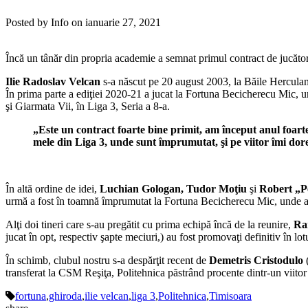
Posted by Info on ianuarie 27, 2021
Încă un tânăr din propria academie a semnat primul contract de jucător 
Ilie Radoslav Velcan
s-a născut pe 20 august 2003, la Băile Herculane
În prima parte a ediţiei 2020-21 a jucat la Fortuna Becicherecu Mic, u
şi Giarmata Vii, în Liga 3, Seria a 8-a.
„Este un contract foarte bine primit, am început anul foart
mele din Liga 3, unde sunt împrumutat, şi pe viitor îmi dore
În altă ordine de idei,
Luchian Gologan, Tudor Moţiu
şi
Robert „P
urmă a fost în toamnă împrumutat la Fortuna Becicherecu Mic, unde a m
Alţi doi tineri care s-au pregătit cu prima echipă încă de la reunire,
Ra
jucat în opt, respectiv şapte meciuri,) au fost promovaţi definitiv în lotu
În schimb, clubul nostru s-a despărţit recent de
Demetris
Cristodulo
transferat la CSM Reşiţa, Politehnica păstrând procente dintr-un viitor 
fortuna
,
ghiroda
,
ilie velcan
,
liga 3
,
Politehnica
,
Timisoara