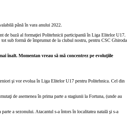
 valabilă până în vara anului 2022.
 de bază al formaţiei Politehnicii participantă în Liga Elitelor U17.
uca, tot sub formă de împrumut de la clubul nostru, pentru CSC Ghiroda
t mai înalt. Momentan vreau să mă concentrez pe evoluţiile
seniori şi vor evolua în Liga Elitelor U17 pentru Politehnica. Cel din
mutaţi de asemenea în prima parte a stagiunii la Fortuna, (unde au
arte a sezonului. Atacantul s-a întors în localitatea natală şi s-a