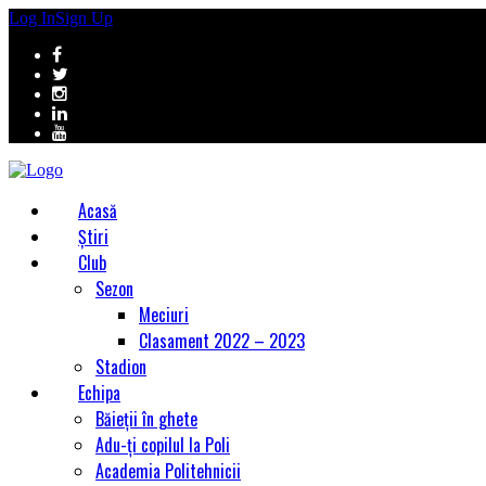
Log In
Sign Up
Acasă
Știri
Club
Sezon
Meciuri
Clasament 2022 – 2023
Stadion
Echipa
Băieții în ghete
Adu-ți copilul la Poli
Academia Politehnicii