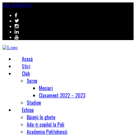
Log In
Sign Up
Acasă
Știri
Club
Sezon
Meciuri
Clasament 2022 – 2023
Stadion
Echipa
Băieții în ghete
Adu-ți copilul la Poli
Academia Politehnicii