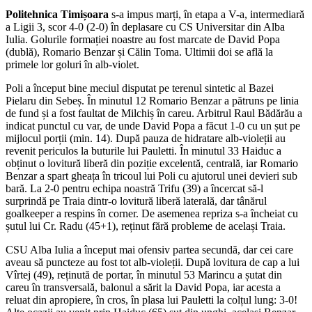
Politehnica Timișoara
s-a impus marți, în etapa a V-a, intermediară
a Ligii 3, scor 4-0 (2-0) în deplasare cu CS Universitar din Alba
Iulia. Golurile formației noastre au fost marcate de David Popa
(dublă), Romario Benzar și Călin Toma. Ultimii doi se află la
primele lor goluri în alb-violet.
Poli a început bine meciul disputat pe terenul sintetic al Bazei
Pielaru din Sebeș. În minutul 12 Romario Benzar a pătruns pe linia
de fund și a fost faultat de Milchiș în careu. Arbitrul Raul Bădărău a
indicat punctul cu var, de unde David Popa a făcut 1-0 cu un șut pe
mijlocul porții (min. 14). După pauza de hidratare alb-violeții au
revenit periculos la buturile lui Pauletti. În minutul 33 Haiduc a
obținut o lovitură liberă din poziție excelentă, centrală, iar Romario
Benzar a spart gheața în tricoul lui Poli cu ajutorul unei devieri sub
bară. La 2-0 pentru echipa noastră Trifu (39) a încercat să-l
surprindă pe Traia dintr-o lovitură liberă laterală, dar tânărul
goalkeeper a respins în corner. De asemenea repriza s-a încheiat cu
șutul lui Cr. Radu (45+1), reținut fără probleme de același Traia.
CSU Alba Iulia a început mai ofensiv partea secundă, dar cei care
aveau să puncteze au fost tot alb-violeții. După lovitura de cap a lui
Vîrtej (49), reținută de portar, în minutul 53 Marincu a șutat din
careu în transversală, balonul a sărit la David Popa, iar acesta a
reluat din apropiere, în cros, în plasa lui Pauletti la colțul lung: 3-0!