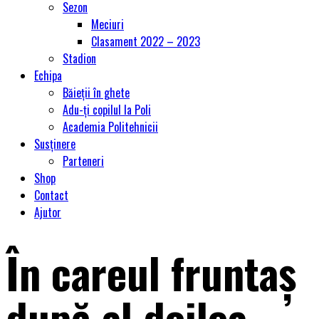
Sezon
Meciuri
Clasament 2022 – 2023
Stadion
Echipa
Băieții în ghete
Adu-ți copilul la Poli
Academia Politehnicii
Susținere
Parteneri
Shop
Contact
Ajutor
În careul fruntaș
după al doilea