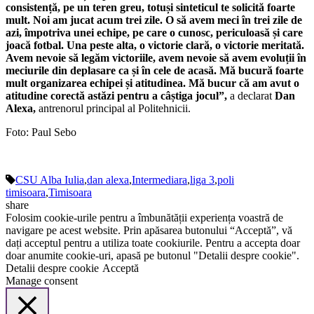
consistență, pe un teren greu, totuși sinteticul te solicită foarte
mult. Noi am jucat acum trei zile. O să avem meci în trei zile de
azi, împotriva unei echipe, pe care o cunosc, periculoasă și care
joacă fotbal. Una peste alta, o victorie clară, o victorie meritată.
Avem nevoie să legăm victoriile, avem nevoie să avem evoluții în
meciurile din deplasare ca și în cele de acasă. Mă bucură foarte
mult organizarea echipei și atitudinea. Mă bucur că am avut o
atitudine corectă astăzi pentru a câștiga jocul”,
a declarat
Dan
Alexa,
antrenorul principal al Politehnicii.
Foto: Paul Sebo
CSU Alba Iulia
,
dan alexa
,
Intermediara
,
liga 3
,
poli
timisoara
,
Timisoara
share
Folosim cookie-urile pentru a îmbunătății experiența voastră de
navigare pe acest website. Prin apăsarea butonului “Acceptă”, vă
dați acceptul pentru a utiliza toate cookiurile. Pentru a accepta doar
doar anumite cookie-uri, apasă pe butonul "Detalii despre cookie".
Detalii despre cookie
Acceptă
Manage consent