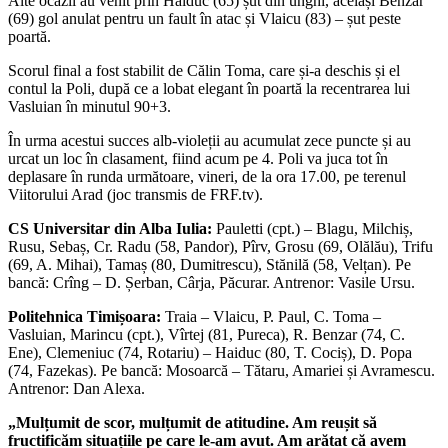
Alte ocazii au venit prin Haiduc (65) șut din unghi, același Benzar
(69) gol anulat pentru un fault în atac și Vlaicu (83) – șut peste
poartă.
Scorul final a fost stabilit de Călin Toma, care și-a deschis și el
contul la Poli, după ce a lobat elegant în poartă la recentrarea lui
Vasluian în minutul 90+3.
În urma acestui succes alb-violeții au acumulat zece puncte și au
urcat un loc în clasament, fiind acum pe 4. Poli va juca tot în
deplasare în runda următoare, vineri, de la ora 17.00, pe terenul
Viitorului Arad (joc transmis de FRF.tv).
CS Universitar din Alba Iulia:
Pauletti (cpt.) – Blagu, Milchiș,
Rusu, Sebaș, Cr. Radu (58, Pandor), Pîrv, Grosu (69, Olălău), Trifu
(69, A. Mihai), Tamaș (80, Dumitrescu), Stănilă (58, Velțan). Pe
bancă: Crîng – D. Șerban, Cârja, Păcurar. Antrenor: Vasile Ursu.
Politehnica Timișoara:
Traia – Vlaicu, P. Paul, C. Toma –
Vasluian, Marincu (cpt.), Vîrtej (81, Pureca), R. Benzar (74, C.
Ene), Clemeniuc (74, Rotariu) – Haiduc (80, T. Cociș), D. Popa
(74, Fazekas). Pe bancă: Mosoarcă – Tătaru, Amariei și Avramescu.
Antrenor: Dan Alexa.
„Mulțumit de scor, mulțumit de atitudine. Am reușit să
fructificăm situațiile pe care le-am avut. Am arătat că avem