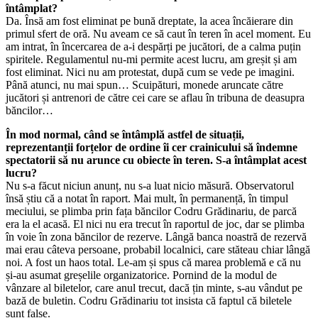
întâmplat?
Da. Însă am fost eliminat pe bună dreptate, la acea încăierare din
primul sfert de oră. Nu aveam ce să caut în teren în acel moment. Eu
am intrat, în încercarea de a-i despărți pe jucători, de a calma puțin
spiritele. Regulamentul nu-mi permite acest lucru, am greșit și am
fost eliminat. Nici nu am protestat, după cum se vede pe imagini.
Până atunci, nu mai spun… Scuipături, monede aruncate către
jucători și antrenori de către cei care se aflau în tribuna de deasupra
băncilor…
În mod normal, când se întâmplă astfel de situații,
reprezentanții forțelor de ordine îi cer crainicului să îndemne
spectatorii să nu arunce cu obiecte în teren. S-a întâmplat acest
lucru?
Nu s-a făcut niciun anunț, nu s-a luat nicio măsură. Observatorul
însă știu că a notat în raport. Mai mult, în permanență, în timpul
meciului, se plimba prin fața băncilor Codru Grădinariu, de parcă
era la el acasă. El nici nu era trecut în raportul de joc, dar se plimba
în voie în zona băncilor de rezerve. Lângă banca noastră de rezervă
mai erau câteva persoane, probabil localnici, care stăteau chiar lângă
noi. A fost un haos total. Le-am și spus că marea problemă e că nu
și-au asumat greșelile organizatorice. Pornind de la modul de
vânzare al biletelor, care anul trecut, dacă țin minte, s-au vândut pe
bază de buletin. Codru Grădinariu tot insista că faptul că biletele
sunt false.