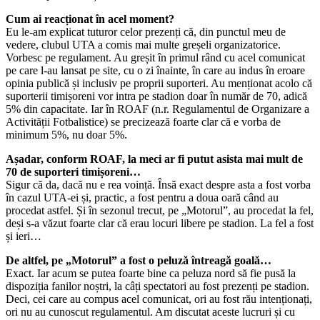
Cum ai reacționat în acel moment?
Eu le-am explicat tuturor celor prezenți că, din punctul meu de
vedere, clubul UTA a comis mai multe greșeli organizatorice.
Vorbesc pe regulament. Au greșit în primul rând cu acel comunicat
pe care l-au lansat pe site, cu o zi înainte, în care au indus în eroare
opinia publică și inclusiv pe proprii suporteri. Au menționat acolo că
suporterii timișoreni vor intra pe stadion doar în număr de 70, adică
5% din capacitate. Iar în ROAF (n.r. Regulamentul de Organizare a
Activității Fotbalistice) se precizează foarte clar că e vorba de
minimum 5%, nu doar 5%.
Așadar, conform ROAF, la meci ar fi putut asista mai mult de
70 de suporteri timișoreni…
Sigur că da, dacă nu e rea voință. Însă exact despre asta a fost vorba
în cazul UTA-ei și, practic, a fost pentru a doua oară când au
procedat astfel. Și în sezonul trecut, pe „Motorul”, au procedat la fel,
deși s-a văzut foarte clar că erau locuri libere pe stadion. La fel a fost
și ieri…
De altfel, pe „Motorul” a fost o peluză întreagă goală…
Exact. Iar acum se putea foarte bine ca peluza nord să fie pusă la
dispoziția fanilor noștri, la câți spectatori au fost prezenți pe stadion.
Deci, cei care au compus acel comunicat, ori au fost rău intenționați,
ori nu au cunoscut regulamentul. Am discutat aceste lucruri și cu