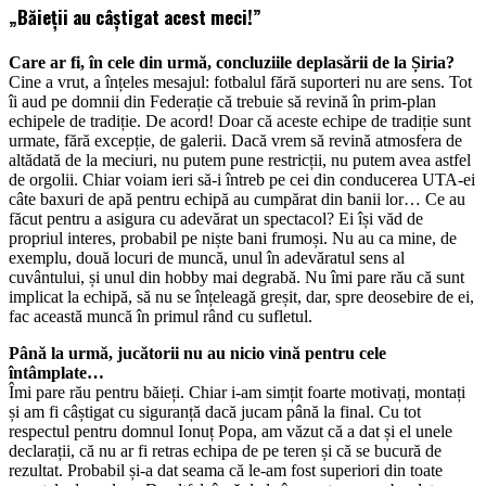
„Băieții au câștigat acest meci!”
Care ar fi, în cele din urmă, concluziile deplasării de la Șiria?
Cine a vrut, a înțeles mesajul: fotbalul fără suporteri nu are sens. Tot
îi aud pe domnii din Federație că trebuie să revină în prim-plan
echipele de tradiție. De acord! Doar că aceste echipe de tradiție sunt
urmate, fără excepție, de galerii. Dacă vrem să revină atmosfera de
altădată de la meciuri, nu putem pune restricții, nu putem avea astfel
de orgolii. Chiar voiam ieri să-i întreb pe cei din conducerea UTA-ei
câte baxuri de apă pentru echipă au cumpărat din banii lor… Ce au
făcut pentru a asigura cu adevărat un spectacol? Ei își văd de
propriul interes, probabil pe niște bani frumoși. Nu au ca mine, de
exemplu, două locuri de muncă, unul în adevăratul sens al
cuvântului, și unul din hobby mai degrabă. Nu îmi pare rău că sunt
implicat la echipă, să nu se înțeleagă greșit, dar, spre deosebire de ei,
fac această muncă în primul rând cu sufletul.
Până la urmă, jucătorii nu au nicio vină pentru cele
întâmplate…
Îmi pare rău pentru băieți. Chiar i-am simțit foarte motivați, montați
și am fi câștigat cu siguranță dacă jucam până la final. Cu tot
respectul pentru domnul Ionuț Popa, am văzut că a dat și el unele
declarații, că nu ar fi retras echipa de pe teren și că se bucură de
rezultat. Probabil și-a dat seama că le-am fost superiori din toate