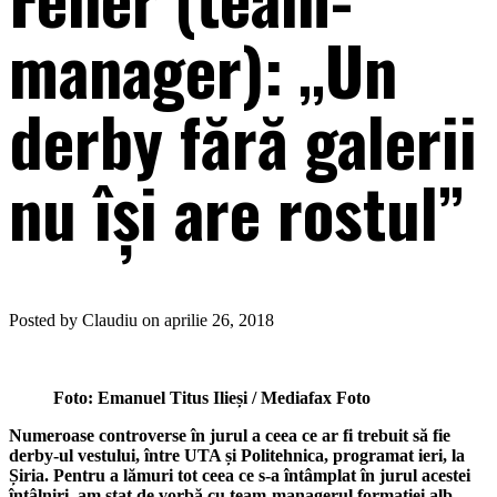
manager): „Un
derby fără galerii
nu își are rostul”
Posted by Claudiu on aprilie 26, 2018
Foto: Emanuel Titus Ilieși / Mediafax Foto
Numeroase controverse în jurul a ceea ce ar fi trebuit să fie
derby-ul vestului, între UTA și Politehnica, programat ieri, la
Șiria. Pentru a lămuri tot ceea ce s-a întâmplat în jurul acestei
întâlniri, am stat de vorbă cu team-managerul formației alb-