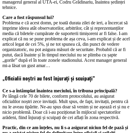
managerul general al UTA-ei, Codru Grădinariu, înaintea ședinței
tehnice.
Care a fost răspunsul lui?
Problema e că acest domn, pe toată durata zilei de ieri, a încercat să
imprime ideea atât observatorilor, arbitrilor, cât și reprezentanților
media că biletele cumpărate de suporterii timișoreni ar fi false. I-am
explicat că nu se pune problema de așa ceva, i-am explicat și de acel
articol legat de cei 5%, și ne tot spunea că, din punct de vedere
organizatoric, nu pot asigura măsuri de securitate. Probabil că ar fi
putut, dacă înainte și în timpul meciului nu se plimba cu șapte
„gorile” după el în toate zonele stadionului. Acest manager general
mi-a lăsat un gust amar…
„Oficialii noștri au fost înjurați și scuipați”
Ce s-a întâmplat înaintea meciului, în tribuna principală?
Pe lângă cele 70 de bilete, conform protocolului, au asigurat
oficialilor noștri zece invitații. Mult spus, de fapt, invitații, pentru că
nu le aveau tipărite. Ne-au spus doar să venim și ne așează ei și nu e
nicio problemă. Doar că i-au poziționat în mijlocul spectatorilor
arădeni, fiind înjurați și scuipați de cei aflați în zona respectivă.
Practic, din ce am înțeles, nu li s-a asigurat niciun fel de pază și
nu a existat niciun fel de delimitare între oficiali și ceilalți