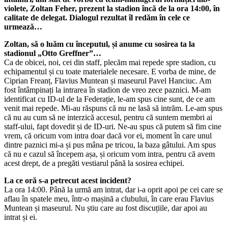
violete, Zoltan Feher, prezent la stadion încă de la ora 14:00, în
calitate de delegat. Dialogul rezultat îl redăm în cele ce
urmează…
Zoltan, să o luăm cu începutul, și anume cu sosirea ta la
stadionul „Otto Greffner”…
Ca de obicei, noi, cei din staff, plecăm mai repede spre stadion, cu
echipamentul și cu toate materialele necesare. E vorba de mine, de
Ciprian Freanț, Flavius Muntean și maseurul Pavel Hanciuc. Am
fost întâmpinați la intrarea în stadion de vreo zece paznici. M-am
identificat cu ID-ul de la Federație, le-am spus cine sunt, de ce am
venit mai repede. Mi-au răspuns că nu ne lasă să intrăm. Le-am spus
că nu au cum să ne interzică accesul, pentru că suntem membri ai
staff-ului, fapt dovedit și de ID-uri. Ne-au spus că putem să fim cine
vrem, că oricum vom intra doar dacă vor ei, moment în care unul
dintre paznici mi-a și pus mâna pe tricou, la baza gâtului. Am spus
că nu e cazul să începem așa, și oricum vom intra, pentru că avem
acest drept, de a pregăti vestiarul până la sosirea echipei.
La ce oră s-a petrecut acest incident?
La ora 14:00. Până la urmă am intrat, dar i-a oprit apoi pe cei care se
aflau în spatele meu, într-o mașină a clubului, în care erau Flavius
Muntean și maseurul. Nu știu care au fost discuțiile, dar apoi au
intrat și ei.