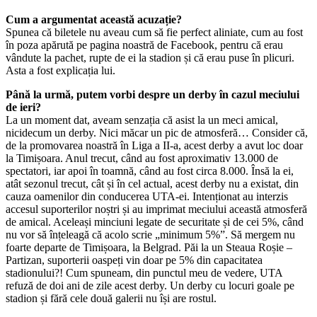
Cum a argumentat această acuzație?
Spunea că biletele nu aveau cum să fie perfect aliniate, cum au fost
în poza apărută pe pagina noastră de Facebook, pentru că erau
vândute la pachet, rupte de ei la stadion și că erau puse în plicuri.
Asta a fost explicația lui.
Până la urmă, putem vorbi despre un derby în cazul meciului
de ieri?
La un moment dat, aveam senzația că asist la un meci amical,
nicidecum un derby. Nici măcar un pic de atmosferă… Consider că,
de la promovarea noastră în Liga a II-a, acest derby a avut loc doar
la Timișoara. Anul trecut, când au fost aproximativ 13.000 de
spectatori, iar apoi în toamnă, când au fost circa 8.000. Însă la ei,
atât sezonul trecut, cât și în cel actual, acest derby nu a existat, din
cauza oamenilor din conducerea UTA-ei. Intenționat au interzis
accesul suporterilor noștri și au imprimat meciului această atmosferă
de amical. Aceleași minciuni legate de securitate și de cei 5%, când
nu vor să înțeleagă că acolo scrie „minimum 5%”. Să mergem nu
foarte departe de Timișoara, la Belgrad. Păi la un Steaua Roșie –
Partizan, suporterii oaspeți vin doar pe 5% din capacitatea
stadionului?! Cum spuneam, din punctul meu de vedere, UTA
refuză de doi ani de zile acest derby. Un derby cu locuri goale pe
stadion și fără cele două galerii nu își are rostul.