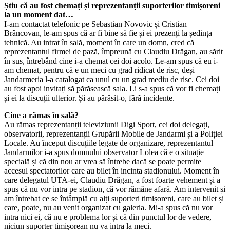
Știu că au fost chemați și reprezentanții suporterilor timișoreni
la un moment dat…
I-am contactat telefonic pe Sebastian Novovic și Cristian
Brâncovan, le-am spus că ar fi bine să fie și ei prezenți la ședința
tehnică. Au intrat în sală, moment în care un domn, cred că
reprezentantul firmei de pază, împreună cu Claudiu Drăgan, au sărit
în sus, întrebând cine i-a chemat cei doi acolo. Le-am spus că eu i-
am chemat, pentru că e un meci cu grad ridicat de risc, deși
Jandarmeria l-a catalogat ca unul cu un grad mediu de risc. Cei doi
au fost apoi invitați să părăsească sala. Li s-a spus că vor fi chemați
și ei la discuții ulterior. Și au părăsit-o, fără incidente.
Cine a rămas în sală?
Au rămas reprezentanții televiziunii Digi Sport, cei doi delegați,
observatorii, reprezentanții Grupării Mobile de Jandarmi și a Poliției
Locale. Au început discuțiile legate de organizare, reprezentantul
Jandarmilor i-a spus domnului observator Lolea că e o situație
specială și că din nou ar vrea să întrebe dacă se poate permite
accesul spectatorilor care au bilet în incinta stadionului. Moment în
care delegatul UTA-ei, Claudiu Drăgan, a fost foarte vehement și a
spus că nu vor intra pe stadion, că vor rămâne afară. Am intervenit și
am întrebat ce se întâmplă cu alți suporteri timișoreni, care au bilet și
care, poate, nu au venit organizat cu galeria. Mi-a spus că nu vor
intra nici ei, că nu e problema lor și că din punctul lor de vedere,
niciun suporter timișorean nu va intra la meci.