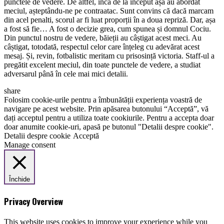
punctele de vedere. De altfel, încă de la început așa au abordat
meciul, așteptându-ne pe contraatac. Sunt convins că dacă marcam
din acel penalti, scorul ar fi luat proporții în a doua repriză. Dar, așa
a fost să fie… A fost o decizie grea, cum spunea și domnul Cociu.
Din punctul nostru de vedere, băieții au câștigat acest meci. Au
câștigat, totodată, respectul celor care înțeleg cu adevărat acest
mesaj. Și, revin, fotbalistic meritam cu prisosință victoria. Staff-ul a
pregătit excelent meciul, din toate punctele de vedere, a studiat
adversarul până în cele mai mici detalii.
share
Folosim cookie-urile pentru a îmbunătății experiența voastră de
navigare pe acest website. Prin apăsarea butonului “Acceptă”, vă
dați acceptul pentru a utiliza toate cookiurile. Pentru a accepta doar
doar anumite cookie-uri, apasă pe butonul "Detalii despre cookie".
Detalii despre cookie
Acceptă
Manage consent
Închide
Privacy Overview
This website uses cookies to improve your experience while you