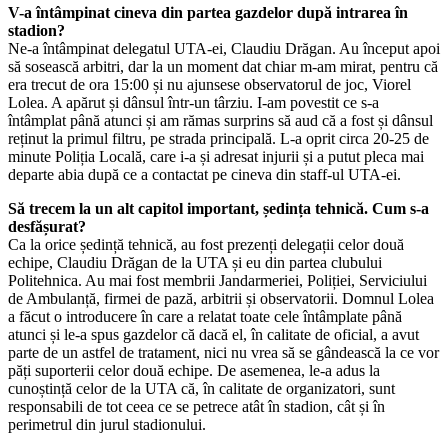
V-a întâmpinat cineva din partea gazdelor după intrarea în
stadion?
Ne-a întâmpinat delegatul UTA-ei, Claudiu Drăgan. Au început apoi
să sosească arbitri, dar la un moment dat chiar m-am mirat, pentru că
era trecut de ora 15:00 și nu ajunsese observatorul de joc, Viorel
Lolea. A apărut și dânsul într-un târziu. I-am povestit ce s-a
întâmplat până atunci și am rămas surprins să aud că a fost și dânsul
reținut la primul filtru, pe strada principală. L-a oprit circa 20-25 de
minute Poliția Locală, care i-a și adresat injurii și a putut pleca mai
departe abia după ce a contactat pe cineva din staff-ul UTA-ei.
Să trecem la un alt capitol important, ședința tehnică. Cum s-a
desfășurat?
Ca la orice ședință tehnică, au fost prezenți delegații celor două
echipe, Claudiu Drăgan de la UTA și eu din partea clubului
Politehnica. Au mai fost membrii Jandarmeriei, Poliției, Serviciului
de Ambulanță, firmei de pază, arbitrii și observatorii. Domnul Lolea
a făcut o introducere în care a relatat toate cele întâmplate până
atunci și le-a spus gazdelor că dacă el, în calitate de oficial, a avut
parte de un astfel de tratament, nici nu vrea să se gândească la ce vor
păți suporterii celor două echipe. De asemenea, le-a adus la
cunoștință celor de la UTA că, în calitate de organizatori, sunt
responsabili de tot ceea ce se petrece atât în stadion, cât și în
perimetrul din jurul stadionului.