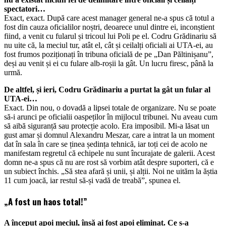
spectatori…
Exact, exact. După care acest manager general ne-a spus că totul a
fost din cauza oficialilor noștri, deoarece unul dintre ei, inconștient
fiind, a venit cu fularul și tricoul lui Poli pe el. Codru Grădinariu să
nu uite că, la meciul tur, atât el, cât și ceilalți oficiali ai UTA-ei, au
fost frumos poziționați în tribuna oficială de pe „Dan Păltinișanu”,
deși au venit și ei cu fulare alb-roșii la gât. Un lucru firesc, până la
urmă.
De altfel, și ieri, Codru Grădinariu a purtat la gât un fular al
UTA-ei…
Exact. Din nou, o dovadă a lipsei totale de organizare. Nu se poate
să-i arunci pe oficialii oaspeților în mijlocul tribunei. Nu aveau cum
să aibă siguranță sau protecție acolo. Era imposibil. Mi-a lăsat un
gust amar și domnul Alexandru Meszar, care a intrat la un moment
dat în sala în care se ținea ședința tehnică, iar toți cei de acolo ne
manifestam regretul că echipele nu sunt încurajate de galerii. Acest
domn ne-a spus că nu are rost să vorbim atât despre suporteri, că e
un subiect închis. „Să stea afară și unii, și alții. Noi ne uităm la ăștia
11 cum joacă, iar restul să-și vadă de treabă”, spunea el.
„A fost un haos total!”
A început apoi meciul, însă ai fost apoi eliminat. Ce s-a