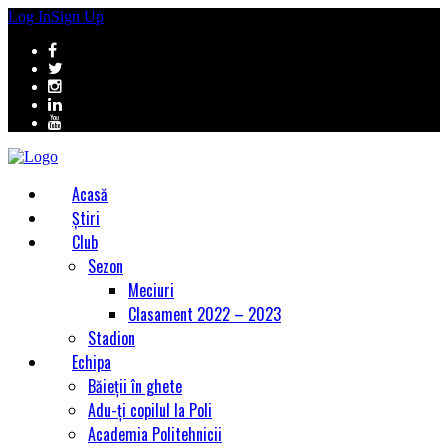
Log In
Sign Up
Acasă
Știri
Club
Sezon
Meciuri
Clasament 2022 – 2023
Stadion
Echipa
Băieții în ghete
Adu-ți copilul la Poli
Academia Politehnicii