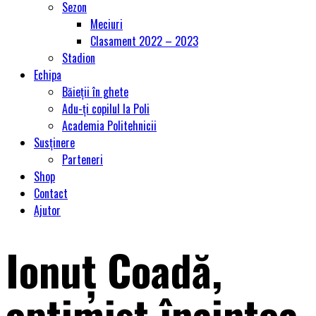
Sezon
Meciuri
Clasament 2022 – 2023
Stadion
Echipa
Băieții în ghete
Adu-ți copilul la Poli
Academia Politehnicii
Susținere
Parteneri
Shop
Contact
Ajutor
Ionuț Coadă,
optimist înaintea