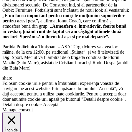
divizionarei secunde, De Construct Ind, și al partenerilor de la
Qubix Furniture. Fotbaliștii sunt încântați de noul look al vestiarului:
„
E un lucru important pentru noi și le mulțumim suporterilor
pentru acest gest”,
a afirmat Ionuț Coadă, care confirmă și
atmosfera bună din grup:
„Atmosfera e, într-adevăr, foarte bună
în vestiar, ținând cont de faptul că am câștigat ultimele două
meciuri. Sperăm să o ținem tot așa și pe mai departe”.
Partida Politehnica Timișoara – ASA Târgu Mureș va avea loc
mâine, de la ora 12:00, pe stadionul „Știința”, și va fi televizată de
Digi Sport. Meciul va fi arbitrat de o brigadă condusă de Florin
Mazilu (Satu Mare), asistat de Cristian Lucaci și Radu Despa (ambii
din Baia Mare).
share
Folosim cookie-urile pentru a îmbunătății experiența voastră de
navigare pe acest website. Prin apăsarea butonului “Acceptă”, vă
dați acceptul pentru a utiliza toate cookiurile. Pentru a accepta doar
doar anumite cookie-uri, apasă pe butonul "Detalii despre cookie".
Detalii despre cookie
Acceptă
Manage consent
Închide