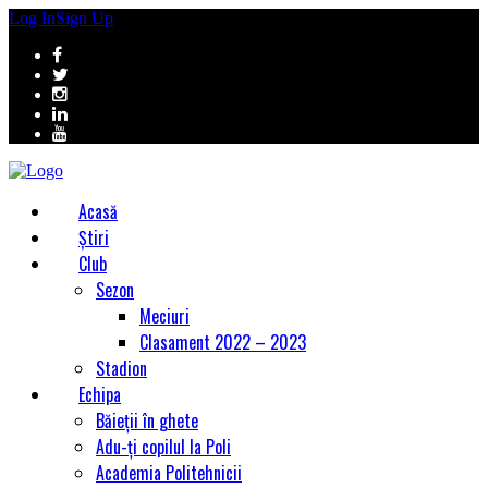
Log In
Sign Up
Acasă
Știri
Club
Sezon
Meciuri
Clasament 2022 – 2023
Stadion
Echipa
Băieții în ghete
Adu-ți copilul la Poli
Academia Politehnicii