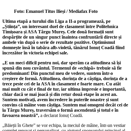
Foto: Emanuel Titus Ilieși / Mediafax Foto
Ultima etapă a turului din Liga a II-a programează, pe
„Știința”, un interesant duel de clasament între Politehnica
Timișoara și ASA Târgu Mureș. Cele două formații sunt
despărțite de un singur punct înaintea confruntării directe și
ambele vin după o serie de rezultate pozitive. Optimismul
domnește însă în tabăra alb-violetă, tânărul Ionuț Coadă fiind
încrezător în victoria echipei sale.
„E un meci dificil pentru noi, dar sperăm ca atitudinea să își
spună din nou cuvântul. Termenul de «echipă» trebuie să fie
predominant! Din punctul meu de vedere, suntem într-o
creștere de formă. Atitudinea, dorința de a câștiga, dorința de a
trece peste cei de la ASA în clasament e foarte mare. Cu atât
mai mult cu cât e final de tur, iar ultima impresie e importantă,
chiar dacă se mai joacă și din retur două etape în acest an.
Suntem motivați, avem încredere în puterile noastre și sunt
convins că mâine vom câștiga. Suntem mai omogeni decât cei de
la Târgu Mureș, traversăm o formă ascendentă și totul e în
favoarea noastră”,
a declarat Ionuț Coadă.
„Băieții în Ghete” se vor echipa, la meciul de mâine, într-un vestiar
complet renovat și personalizat, cu ajutorul sponsorului principal al