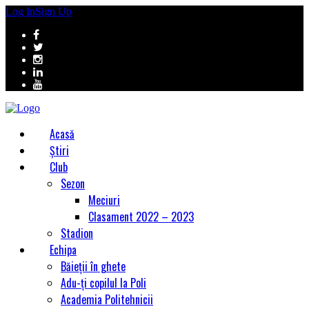
Log In
Sign Up
Acasă
Știri
Club
Sezon
Meciuri
Clasament 2022 – 2023
Stadion
Echipa
Băieții în ghete
Adu-ți copilul la Poli
Academia Politehnicii