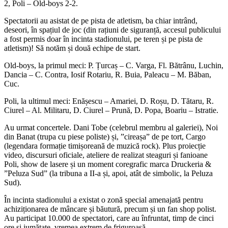
2, Poli – Old-boys 2-2.
Spectatorii au asistat de pe pista de atletism, ba chiar intrând,
deseori, în spațiul de joc (din rațiuni de siguranță, accesul publicului
a fost permis doar în incinta stadionului, pe teren și pe pista de
atletism)! Să notăm și două echipe de start.
Old-boys, la primul meci: P. Țurcaș – C. Varga, Fl. Bătrânu, Luchin,
Dancia – C. Contra, Iosif Rotariu, R. Buia, Paleacu – M. Băban,
Cuc.
Poli, la ultimul meci: Enășescu – Amariei, D. Roșu, D. Tătaru, R.
Ciurel – Al. Militaru, D. Ciurel – Prună, D. Popa, Boariu – Istratie.
Au urmat concertele. Dani Tobe (celebrul membru al galeriei), Noi
din Banat (trupa cu piese poliste) și, ”cireașa” de pe tort, Cargo
(legendara formație timișoreană de muzică rock). Plus proiecție
video, discursuri oficiale, ateliere de realizat steaguri și fanioane
Poli, show de lasere și un moment coregrafic marca Druckeria &
”Peluza Sud” (la tribuna a II-a și, apoi, atât de simbolic, la Peluza
Sud).
În incinta stadionului a existat o zonă special amenajată pentru
achiziționarea de mâncare și băutură, precum și un fan shop polist.
Au participat 10.000 de spectatori, care au înfruntat, timp de cinci
ore și jumătate, vremea extrem de friguroasă.