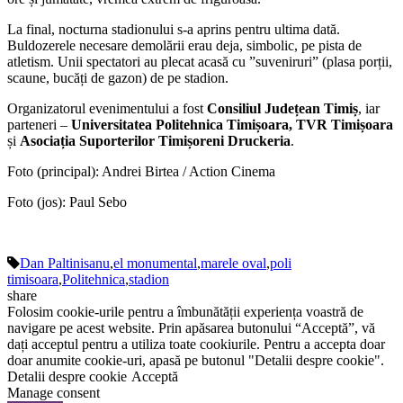
La final, nocturna stadionului s-a aprins pentru ultima dată.
Buldozerele necesare demolării erau deja, simbolic, pe pista de
atletism. Unii spectatori au plecat acasă cu ”suveniruri” (plasa porții,
scaune, bucăți de gazon) de pe stadion.
Organizatorul evenimentului a fost
Consiliul Județean Timiș
, iar
parteneri –
Universitatea Politehnica Timișoara, TVR Timișoara
și
Asociația Suporterilor Timișoreni Druckeria
.
Foto (principal): Andrei Birtea / Action Cinema
Foto (jos): Paul Sebo
Dan Paltinisanu
,
el monumental
,
marele oval
,
poli
timisoara
,
Politehnica
,
stadion
share
Folosim cookie-urile pentru a îmbunătății experiența voastră de
navigare pe acest website. Prin apăsarea butonului “Acceptă”, vă
dați acceptul pentru a utiliza toate cookiurile. Pentru a accepta doar
doar anumite cookie-uri, apasă pe butonul "Detalii despre cookie".
Detalii despre cookie
Acceptă
Manage consent