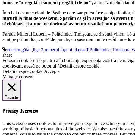
lumea e în regulă și suntem pregătiți de joc”,
a precizat tehnicianul 
Întrebat despre cadoul de Paști pe care l-ar putea face echipa fanilor,
bucurii la final de weekend. Sperăm ca și în acest joc să avem un 
sărbătoare și atunci ne dorim să avem un rezultat bun pentru ei, să
Partida Minerul Lupeni – Politehnica Timișoara se dispută vineri, 18 apri
sunt pe primul loc, cu 44 de puncte, cu șase mai multe decât hunedor
cristian gălan
,
liga 3
,
minerul lupeni
,
play-off
,
Politehnica
,
Timisoara
,
v
share
Folosim cookie-urile pentru a îmbunătății experiența voastră de naviga
cookie-uri, apasă pe butonul "Detalii despre cookie".
Detalii despre cookie
Acceptă
Manage consent
Închide
Privacy Overview
This website uses cookies to improve your experience while you navigat
working of basic functionalities of the website. We also use third-pa
consent. You also have the option to opt-out of these cookies. But op