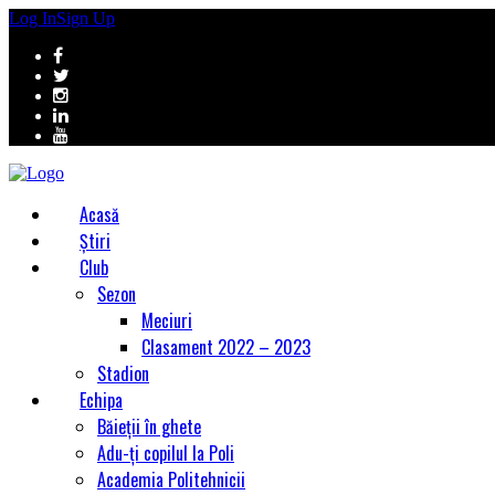
Log In
Sign Up
Acasă
Știri
Club
Sezon
Meciuri
Clasament 2022 – 2023
Stadion
Echipa
Băieții în ghete
Adu-ți copilul la Poli
Academia Politehnicii