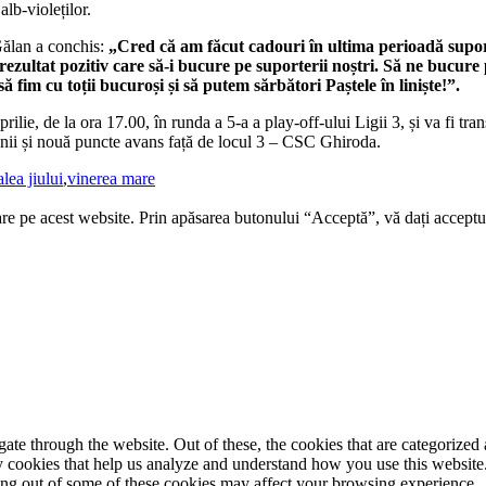
alb-violeților.
 Gălan a conchis:
„Cred că am făcut cadouri în ultima perioadă suport
rezultat pozitiv care să-i bucure pe suporterii noștri. Să ne bucur
 fim cu toții bucuroși și să putem sărbători Paștele în liniște!”.
lie, de la ora 17.00, în runda a 5-a a play-off-ului Ligii 3, și va fi tra
enii și nouă puncte avans față de locul 3 – CSC Ghiroda.
alea jiului
,
vinerea mare
re pe acest website. Prin apăsarea butonului “Acceptă”, vă dați acceptul
e through the website. Out of these, the cookies that are categorized a
rty cookies that help us analyze and understand how you use this websit
ting out of some of these cookies may affect your browsing experience.