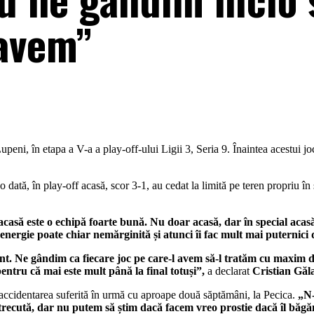
 avem”
Lupeni, în etapa a V-a a play-off-ului Ligii 3, Seria 9. Înaintea acestui 
 o dată, în play-off acasă, scor 3-1, au cedat la limită pe teren propriu î
 acasă este o echipă foarte bună. Nu doar acasă, dar în special acas
nergie poate chiar nemărginită și atunci îi fac mult mai puternici d
t. Ne gândim ca fiecare joc pe care-l avem să-l tratăm cu maxim d
ntru că mai este mult până la final totuși”,
a declarat
Cristian Găl
 accidentarea suferită în urmă cu aproape două săptămâni, la Pecica.
„N-
recută, dar nu putem să știm dacă facem vreo prostie dacă îl băgăm