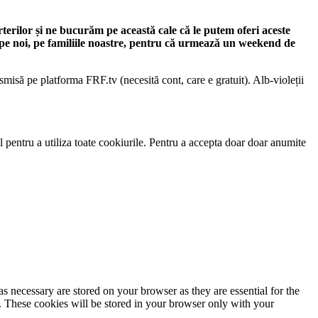
erilor și ne bucurăm pe această cale că le putem oferi aceste
e pe noi, pe familiile noastre, pentru că urmează un weekend de
nsmisă pe platforma FRF.tv (necesită cont, care e gratuit). Alb-violeții
 pentru a utiliza toate cookiurile. Pentru a accepta doar doar anumite
s necessary are stored on your browser as they are essential for the
e. These cookies will be stored in your browser only with your