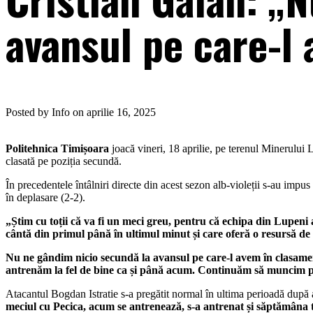
avansul pe care-l
Posted by Info on aprilie 16, 2025
Politehnica Timișoara
joacă vineri, 18 aprilie, pe terenul Minerului 
clasată pe poziția secundă.
În precedentele întâlniri directe din acest sezon alb-violeții s-au impus
în deplasare (2-2).
„Știm cu toții că va fi un meci greu, pentru că echipa din Lupeni
cântă din primul până în ultimul minut și care oferă o resursă de e
Nu ne gândim nicio secundă la avansul pe care-l avem în clasamen
antrenăm la fel de bine ca și până acum. Continuăm să muncim pe
Atacantul Bogdan Istratie s-a pregătit normal în ultima perioadă după
meciul cu Pecica, acum se antrenează, s-a antrenat și săptămâna t