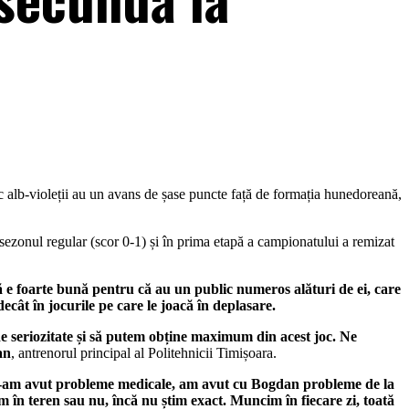
joc alb-violeții au un avans de șase puncte față de formația hunedoreană,
n sezonul regular (scor 0-1) și în prima etapă a campionatului a remizat
ă e foarte bună pentru că au un public numeros alături de ei, care
ecât în jocurile pe care le joacă în deplasare.
e seriozitate și să putem obține maximum din acest joc. Ne
an
, antrenorul principal al Politehnicii Timișoara.
am avut probleme medicale, am avut cu Bogdan probleme de la
 în teren sau nu, încă nu știm exact. Muncim în fiecare zi, toată