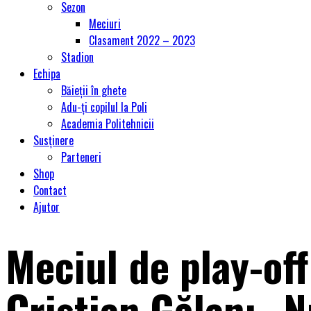
Sezon
Meciuri
Clasament 2022 – 2023
Stadion
Echipa
Băieții în ghete
Adu-ți copilul la Poli
Academia Politehnicii
Susținere
Parteneri
Shop
Contact
Ajutor
Meciul de play-off
Cristian Gălan: „