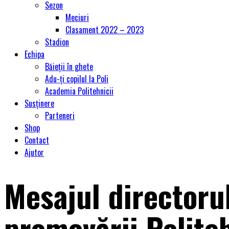
Sezon
Meciuri
Clasament 2022 – 2023
Stadion
Echipa
Băieții în ghete
Adu-ți copilul la Poli
Academia Politehnicii
Susținere
Parteneri
Shop
Contact
Ajutor
Mesajul directorul
promovării Politeh