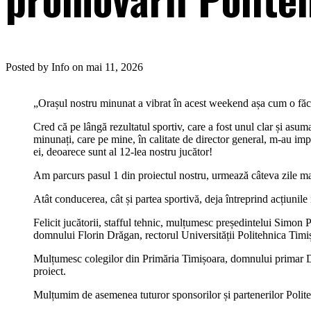
Posted by Info on mai 11, 2026
„Orașul nostru minunat a vibrat în acest weekend așa cum o făc
Cred că pe lângă rezultatul sportiv, care a fost unul clar și as
minunați, care pe mine, în calitate de director general, m-au impre
ei, deoarece sunt al 12-lea nostru jucător!
Am parcurs pasul 1 din proiectul nostru, urmează câteva zile mai 
Atât conducerea, cât și partea sportivă, deja întreprind acțiunil
Felicit jucătorii, stafful tehnic, mulțumesc președintelui Simon
domnului Florin Drăgan, rectorul Universității Politehnica Timi
Mulțumesc colegilor din Primăria Timișoara, domnului primar D
proiect.
Mulțumim de asemenea tuturor sponsorilor și partenerilor Politehn