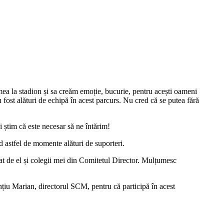
mea la stadion și sa creăm emoție, bucurie, pentru acești oameni
u fost alături de echipă în acest parcurs. Nu cred că se putea fără
 știm că este necesar să ne întărim!
nd astfel de momente alături de suporteri.
țat de el și colegii mei din Comitetul Director. Mulțumesc
u Marian, directorul SCM, pentru că participă în acest