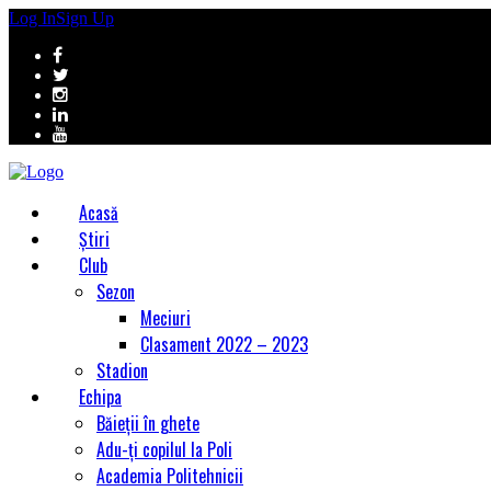
Log In
Sign Up
Acasă
Știri
Club
Sezon
Meciuri
Clasament 2022 – 2023
Stadion
Echipa
Băieții în ghete
Adu-ți copilul la Poli
Academia Politehnicii