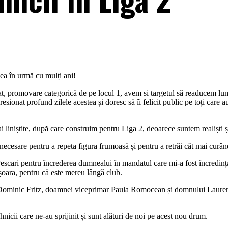
ea în urmă cu mulți ani!
umat, promovare categorică de pe locul 1, avem si targetul să readucem lu
sionat profund zilele acestea și doresc să îi felicit public pe toți care a
liniștite, după care construim pentru Liga 2, deoarece suntem realiști și
e necesare pentru a repeta figura frumoasă și pentru a retrăi cât mai curâ
 Pescari pentru încrederea dumnealui în mandatul care mi-a fost încredin
șoara, pentru că este mereu lângă club.
ominic Fritz, doamnei viceprimar Paula Romocean și domnului Laurenți
icii care ne-au sprijinit și sunt alături de noi pe acest nou drum.