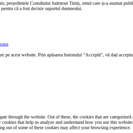
, președintele Consiliului Județean Timiș, omul care și-a asumat public
 pentru că a fost decisiv suportul dumnealui.
soara
re pe acest website. Prin apăsarea butonului “Acceptă”, vă dați acceptul
e through the website. Out of these, the cookies that are categorized a
rty cookies that help us analyze and understand how you use this websit
ting out of some of these cookies may affect your browsing experience.