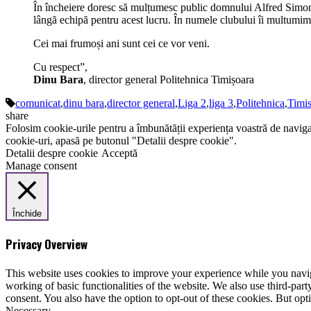
În încheiere doresc să mulțumesc public domnului Alfred Simonis
lângă echipă pentru acest lucru. În numele clubului îi multumim
Cei mai frumoși ani sunt cei ce vor veni.
Cu respect”,
Dinu Bara
, director general Politehnica Timișoara
comunicat
,
dinu bara
,
director general
,
Liga 2
,
liga 3
,
Politehnica
,
Timi
share
Folosim cookie-urile pentru a îmbunătății experiența voastră de naviga
cookie-uri, apasă pe butonul "Detalii despre cookie".
Detalii despre cookie
Acceptă
Manage consent
Închide
Privacy Overview
This website uses cookies to improve your experience while you navigat
working of basic functionalities of the website. We also use third-pa
consent. You also have the option to opt-out of these cookies. But op
Necessary