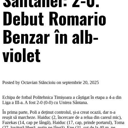
Debut Romario
Benzar în alb-
violet
Posted by Octavian Stăncioiu on septembrie 20, 2025
Echipa de fotbal Politehnica Timișoara a câștigat în etapa a 4-a din
Liga a III-a. A fost 2-0 (0-0) cu Unirea Sântana.
În prima parte, Poli a deținut controlul, și-a creat ocazii, dar n-a
reușit să marcheze. Haiduc (2, încercare de a relua din careul mic),
Fazekas (14, cap pe lângă), Haiduc (17, cap, prinde portarul), Toma
(27, lovitură liberă, puțin pe lângă), Ene (31, șut de la 40 m, pe