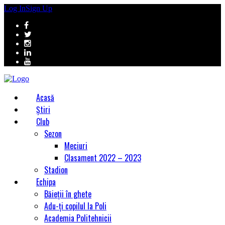
Log In
Sign Up
Acasă
Știri
Club
Sezon
Meciuri
Clasament 2022 – 2023
Stadion
Echipa
Băieții în ghete
Adu-ți copilul la Poli
Academia Politehnicii