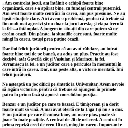
„Am controlat jocul, am întâlnit o echipă foarte bine
organizată, care s-a apărat bine, cu fundași centrali puternici.
Am avut foarte multe centrări în careu, am pus presiune. Ne-au
lipsit situațiile clare. Aici avem o problemă, pentru că trebuie să
fim mult mai agresivi și nu doar la jocul acesta, și etapa trecută
la fel s-a întâmplat.
Ajungem în situații din care putem să ne
creăm ocazii. Din păcate, la situațiile care sunt, foarte multe
mingi în careu, totuși prea puține ocazii.
Dar îmi felicit jucătorii pentru că au avut răbdare, au intrat
foarte bine toți de pe bancă, au adus un plus. Practic au fost
decisivi, atât Gavrilă cât și Vasluian și Marincu, la fel.
Avramescu la fel, e un jucător care e periculos în momentul în
care intră în careu. Dar, una peste alta, o victorie meritată. Îmi
felicit jucătorii.
Ne așteaptă un joc dificil pe sintetic la Universitar. Avem nevoie
să legăm victoriile, pentru că trebuie să ajungem în primele
patru în prima fază și apoi să consolidăm poziția.
Benzar e un jucător pe care te bazezi. E timișorean și a dorit
foarte mult să vină. A mai avut ofertă de la Liga I și nu s-a dus.
E un jucător pe care îl cunosc bine, un mare plus, poate să
joace în toate pozițiile. A centrat de 20 de ori cred. A centrat în
prima repriză cred de vreo 10 ori, mingi în careu. Important e