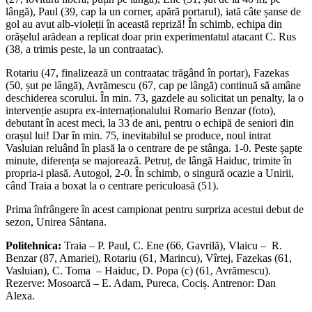
lângă), Paul (39, cap la un corner, apără portarul), iată câte șanse de
gol au avut alb-violeții în această repriză! În schimb, echipa din
orășelul arădean a replicat doar prin experimentatul atacant C. Rus
(38, a trimis peste, la un contraatac).
Rotariu (47, finalizează un contraatac trăgând în portar), Fazekas
(50, șut pe lângă), Avrămescu (67, cap pe lângă) continuă să amâne
deschiderea scorului. În min. 73, gazdele au solicitat un penalty, la o
intervenție asupra ex-internaționalului Romario Benzar (foto),
debutant în acest meci, la 33 de ani, pentru o echipă de seniori din
orașul lui! Dar în min. 75, inevitabilul se produce, noul intrat
Vasluian reluând în plasă la o centrare de pe stânga. 1-0. Peste șapte
minute, diferența se majorează. Petruț, de lângă Haiduc, trimite în
propria-i plasă. Autogol, 2-0. În schimb, o singură ocazie a Unirii,
când Traia a boxat la o centrare periculoasă (51).
Prima înfrângere în acest campionat pentru surpriza acestui debut de
sezon, Unirea Sântana.
Politehnica:
Traia – P. Paul, C. Ene (66, Gavrilă), Vlaicu – R.
Benzar (87, Amariei), Rotariu (61, Marincu), Vîrtej, Fazekas (61,
Vasluian), C. Toma – Haiduc, D. Popa (c) (61, Avrămescu).
Rezerve: Mosoarcă – E. Adam, Pureca, Cociș. Antrenor: Dan
Alexa.