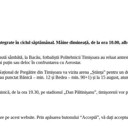
tegrate în ciclul săptămânal. Mâine dimineață, de la ora 10.00, alb-
nută sâmbătă, la Bacău, fotbaliștii Politehnicii Timișoara au reluat ant
ai puțin sau deloc în confruntarea cu Aerostar.
ațional de Pregătire din Timișoara va vizita arena „Știința” pentru un due
ca au punctat Bănică – min. 12 și Bedea – min. 90+1) și la 15 august, atu
ică, de la ora 19.30, pe stadionul „Dan Păltinișanu”, timișorenii vor pri
re pe acest website. Prin apăsarea butonului “Acceptă”, vă dați acceptul