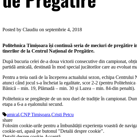
Posted by Claudiu on septembrie 4, 2018
Politehnica Timișoara își continuă seria de meciuri de pregătire in
tinerilor de la Centrul Național de Pregătire.
După bucuria celei de-a doua victorii consecutive din campionat, obți
partidă amicală, destinată în mod special jucătorilor care au evoluat m
Pentru a treia oară de la începerea actualului sezon, echipa Centrului N
atunci când jocul s-a încheiat la egalitate, scor 2-2 (pentru Politehni
Bănică – min. 19, Plămadă – min. 30 și Lazea – min. 84-din penalti).
Politehnica se pregătește de un nou duel de tradiție în campionat. Dumin
etapa a 6-a a eșalonului secund.
amical
,
CNP Timişoara
,
Cristi Petcu
share
Folosim cookie-urile pentru a îmbunătății experiența voastră de naviga
cookie-uri, apasă pe butonul "Detalii despre cookie".
Detalii despre cookie
Acceptă