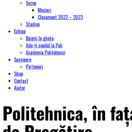
Sezon
Meciuri
Clasament 2022 – 2023
Stadion
Echipa
Băieții în ghete
Adu-ți copilul la Poli
Academia Politehnicii
Susținere
Parteneri
Shop
Contact
Ajutor
Politehnica, în fa
de Pregătire