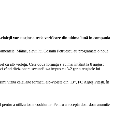
violeții vor susține a treia verificare din ultima lună în compania
renamentele. Mâine, elevii lui Cosmin Petruescu au programată o nouă
l cu alb-violeții. Cele două formații s-au mai întâlnit la 8 august,
nci când divizionara secundă s-a impus cu 3-2 (prin reușitele lui
mi vizita celeilalte formații alb-violete din „B”, FC Argeș Pitești, în
 pentru a utiliza toate cookiurile. Pentru a accepta doar doar anumite