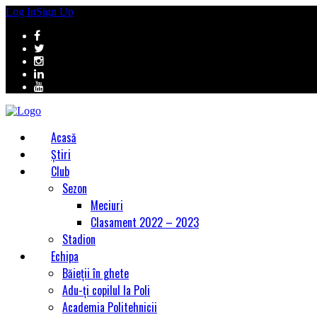
Log In
Sign Up
Acasă
Știri
Club
Sezon
Meciuri
Clasament 2022 – 2023
Stadion
Echipa
Băieții în ghete
Adu-ți copilul la Poli
Academia Politehnicii