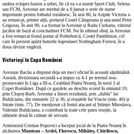
umbra echipei-fanion a urbei, fie că ea s-a numit Sport Club, Selena
sau FCM, Aerostar are meritul de a fi lansat o serie de nume
importante pentru fotbalul românesc. În anii 80, la Aripile Victoria s-
au remarcat, printre alții, portarul Costel Câmpeanu și atacantul Petre
Grigoraș. În anii 90, s-a format la Aerostar și Radu Ciobanu, viitorul
jucător de bază al concitadinei FCM. Nu în ultimul rând, la Aerostar
a fost remarcat fostul portar al Politehnicii, Costel Pantilimon, cel
care în prezent apără buturile legendarei Nottingham Forrest, în a
doua divizie engleză.
Victorioși în Cupa României
Aerostar Bacău a disputat deja un meci oficial în această săptămână.
Aseară, divizionara secundă s-a impus cu 4-1 pe terenul nou-
promovatei în Liga a III-a, Ceahlăul Piatra Neamț, în turul 3 al
Cupei României. După ce gazdele au deschis scorul în minutul 19,
prin Clopoț-Barb, Aerostar a întors rezultatul, prin „dubla” lui
Buhăcianu, din minutele 22 și 36, și reușitele lui Vraciu (min. 40) și
Istrate (min. 77). De menționat că fostul atacant al Științei Miroslava,
Valentin Buhăcianu, a contribuit la toate cele patru reușite, la
ultimele două în calitate de servant.
Antrenorul Cristian Popovici a început jocul de la Piatra Neamț în
alcătuirea
Muntean – Ardei, Florescu, Mihăieș, Chirilescu,