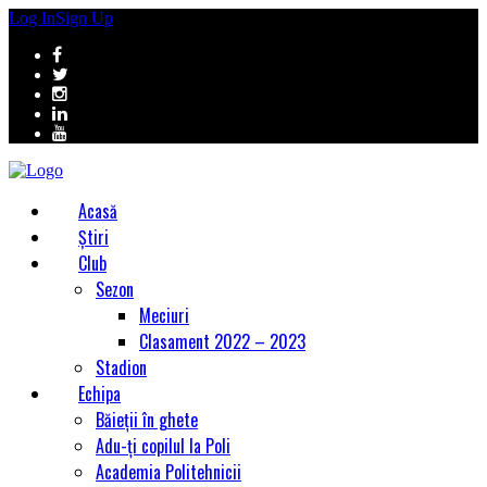
Log In
Sign Up
Acasă
Știri
Club
Sezon
Meciuri
Clasament 2022 – 2023
Stadion
Echipa
Băieții în ghete
Adu-ți copilul la Poli
Academia Politehnicii