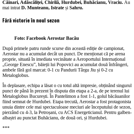
Căinari, Adăscăliței, Chirilă, Hurdubei, Buhăcianu, Vraciu.
Au
mai intrat
D. Munteanu, Istrate
și
Sahru.
Fără victorie în noul sezon
Foto: Facebook Aerostar Bacău
După primele patru runde scurse din această ediție de campionat,
Aerostar nu a acumulat decât un punct. De menționat că pe arena
proprie, situată în imediata vecinătate a Aeroportului Internațional
„George Enescu”, băieții lui Popovici au acumulat două înfrângeri,
ambele fără gol marcat: 0-1 cu Pandurii Târgu Jiu și 0-2 cu
Metaloglobus.
În deplasare, echipa a lăsat o cu totul altă impresie, obținând singurul
punct de până în prezent în disputa din etapa a 2-a, de pe terenul lui
Metaloglobus București. În Pantelimon a fost 1-1, golul băcăuanilor
fiind semnat de Hurdubei. Etapa trecută, Aerostar a fost protagonista
unuia dintre cele mai spectaculoase meciuri ale începutului de sezon,
pierzând cu 4-3, la Petroșani, cu ACS Energeticianul. Pentru galben-
albaștri au punctat Buhăcianu, de două ori, și Hurdubei.
***