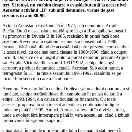
terț. Și totuși, nu vorbim despre o cvasidebutantă la acest nivel,
Aerostar activând „B” sub altă denumire, vreme de șase
sezoane, în anii 80-90.
Actuala Aerostar a fost fondată în 1977, sub denumirea Aripile
Bacău. După o ascensiune rapidă spre Liga a III-a, galben-albaștrii
au promovat în Divizia B în 1985, rezistând în primă fază două
sezoane. Revenirea în eșalonul secund s-a consemnat în 1988,
formația băcăuană bifând de această dată patru prezențe consecutive
la acest nivel, cu cea mai bună clasare în 1989/1990, când a ocupat
locul 8. După ce de-a lungul anilor a purtat denumiri precum Aripile
sau Aripile Victoria, din sezonul 1991/1992, echipa de lângă
aeroport a preluat denumirea actuală, Aerostar. Sub acest nume, a
retrogradat în „C” la finele sezonului 1991/1992, clasându-se pe
locul 16 în seria din care a făcut parte.
Aventura Aerostarului în cel de-al treilea eșalon a durat doar un an și
jumătate, echipa retrăgându-se din campionat în pauza de iarnă a
ediției 1993/1994, din cauza dificultăților financiare. Cu toate
acestea, gruparea nu și-a încetat activitatea, continuând în ligile
județene până în 1999. Atunci, Aerostar a revenit în divizia a treia,
unde a evoluat fără întrerupere până în vara acestui an, când a izbutit
promovarea în eșalonul superior.
Chiar dacă, în anii de glorie ai fotbalului băcăuan, a stat mereu în