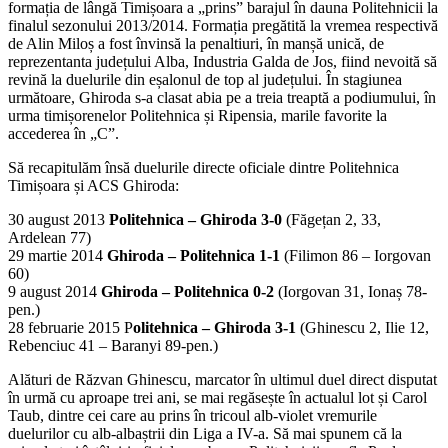
formația de lângă Timișoara a „prins” barajul în dauna Politehnicii la
finalul sezonului 2013/2014. Formația pregătită la vremea respectivă
de Alin Miloș a fost învinsă la penaltiuri, în manșă unică, de
reprezentanta județului Alba, Industria Galda de Jos, fiind nevoită să
revină la duelurile din eșalonul de top al județului. În stagiunea
următoare, Ghiroda s-a clasat abia pe a treia treaptă a podiumului, în
urma timișorenelor Politehnica și Ripensia, marile favorite la
accederea în „C”.
Să recapitulăm însă duelurile directe oficiale dintre Politehnica
Timișoara și ACS Ghiroda:
30 august 2013
Politehnica – Ghiroda 3-0
(Făgețan 2, 33,
Ardelean 77)
29 martie 2014
Ghiroda – Politehnica 1-1
(Filimon 86 – Iorgovan
60)
9 august 2014
Ghiroda – Politehnica 0-2
(Iorgovan 31, Ionaș 78-
pen.)
28 februarie 2015 P
olitehnica – Ghiroda 3-1
(Ghinescu 2, Ilie 12,
Rebenciuc 41 – Baranyi 89-pen.)
Alături de Răzvan Ghinescu, marcator în ultimul duel direct disputat
în urmă cu aproape trei ani, se mai regăsește în actualul lot și Carol
Taub, dintre cei care au prins în tricoul alb-violet vremurile
duelurilor cu alb-albaștrii din Liga a IV-a. Să mai spunem că la