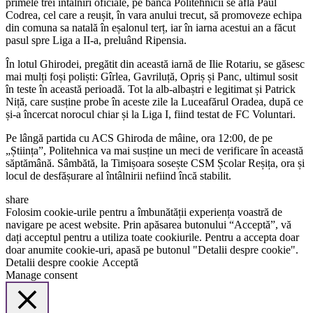
primele trei întâlniri oficiale, pe banca Politehnicii se afla Paul
Codrea, cel care a reușit, în vara anului trecut, să promoveze echipa
din comuna sa natală în eșalonul terț, iar în iarna acestui an a făcut
pasul spre Liga a II-a, preluând Ripensia.
În lotul Ghirodei, pregătit din această iarnă de Ilie Rotariu, se găsesc
mai mulți foși poliști: Gîrlea, Gavriluță, Opriș și Panc, ultimul sosit
în teste în această perioadă. Tot la alb-albaștri e legitimat și Patrick
Niță, care susține probe în aceste zile la Luceafărul Oradea, după ce
și-a încercat norocul chiar și la Liga I, fiind testat de FC Voluntari.
Pe lângă partida cu ACS Ghiroda de mâine, ora 12:00, de pe
„Știința”, Politehnica va mai susține un meci de verificare în această
săptămână. Sâmbătă, la Timișoara sosește CSM Școlar Reșița, ora și
locul de desfășurare al întâlnirii nefiind încă stabilit.
share
Folosim cookie-urile pentru a îmbunătății experiența voastră de
navigare pe acest website. Prin apăsarea butonului “Acceptă”, vă
dați acceptul pentru a utiliza toate cookiurile. Pentru a accepta doar
doar anumite cookie-uri, apasă pe butonul "Detalii despre cookie".
Detalii despre cookie
Acceptă
Manage consent