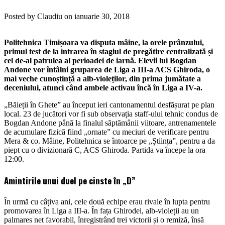
Posted by Claudiu on ianuarie 30, 2018
Politehnica Timișoara va disputa mâine, la orele prânzului,
primul test de la intrarea în stagiul de pregătire centralizată și
cel de-al patrulea al perioadei de iarnă. Elevii lui Bogdan
Andone vor întâlni gruparea de Liga a III-a ACS Ghiroda, o
mai veche cunoștință a alb-violeților, din prima jumătate a
deceniului, atunci când ambele activau încă în Liga a IV-a.
„Băieții în Ghete” au început ieri cantonamentul desfășurat pe plan
local. 23 de jucători vor fi sub observația staff-ului tehnic condus de
Bogdan Andone până la finalul săptămânii viitoare, antrenamentele
de acumulare fizică fiind „ornate” cu meciuri de verificare pentru
Mera & co. Mâine, Politehnica se întoarce pe „Știința”, pentru a da
piept cu o divizionară C, ACS Ghiroda. Partida va începe la ora
12:00.
Amintirile unui duel pe cinste în „D”
În urmă cu câțiva ani, cele două echipe erau rivale în lupta pentru
promovarea în Liga a III-a. În fața Ghirodei, alb-violeții au un
palmares net favorabil, înregistrând trei victorii și o remiză, însă