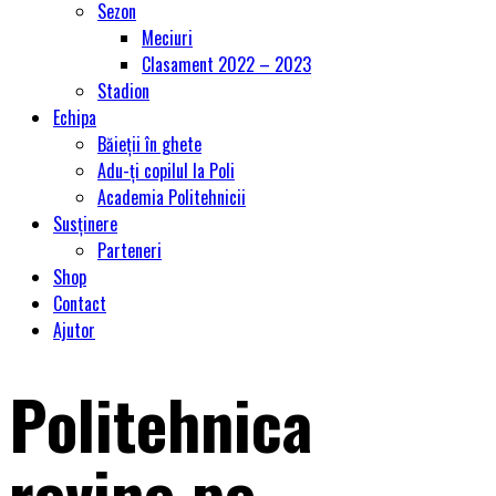
Sezon
Meciuri
Clasament 2022 – 2023
Stadion
Echipa
Băieții în ghete
Adu-ți copilul la Poli
Academia Politehnicii
Susținere
Parteneri
Shop
Contact
Ajutor
Politehnica
revine pe