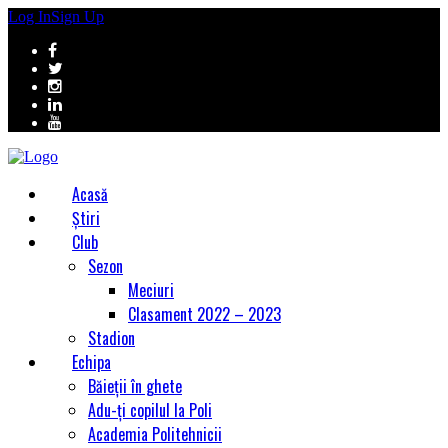
Log In
Sign Up
Acasă
Știri
Club
Sezon
Meciuri
Clasament 2022 – 2023
Stadion
Echipa
Băieții în ghete
Adu-ți copilul la Poli
Academia Politehnicii