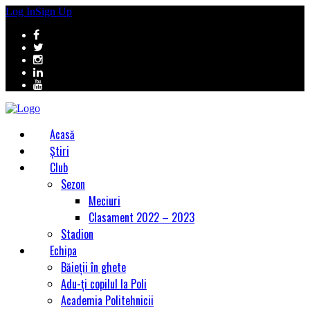
Log In
Sign Up
Acasă
Știri
Club
Sezon
Meciuri
Clasament 2022 – 2023
Stadion
Echipa
Băieții în ghete
Adu-ți copilul la Poli
Academia Politehnicii