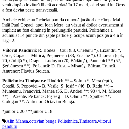
venit după o lovitură liberă acordată în 17 metri, când şutul lui Oros
a fost deviat peste transversală.
Ambele echipe au încheiat partida cu nouă jucători de câmp. Mai
întâi Paul Copaci, apoi Ioan Mera, au văzut al doilea avertisment şi
implicit au fost eliminaţi în prelungirile partidei. Politehnica a
acumulat 14 puncte din şapte partide şi ocupă acum poziţia a 4-a în
Liga 2!
Viitorul Pandurii
: R. Bodea – Ciul (83, Chelariu *), Lixandru *,
Oros, Copaci – Mitrică, Prejmerean (83, Enache *), Chiorean (cpt.;
70, Gîrbiţă *), Dragu – Luduşan (70, Bădăuţă), Paunchici ** (57,
Şerbănescu **). Pe bancă: D. Rusu – Misarăş, Băican, Trancă.
Antrenor: Flavius Stoican.
Politehnica Timişoara
: Hindrich ** – Sofran *, Mera (cpt.),
Coadă, S. Popovici – B. Vasile, S. Iosif * (46, D. Radu **) –
Munteanu, Ivanovici, Manea (56, D. Andrei **; 90+4, M. Mircea
**) – Axente. Pe bancă: Fişteag – D. Olariu **, Spulber **,
Gologan **. Antrenor: Octavian Benga.
*junior U20 / **junior U18
Alin Manea
,
octavian benga
,
Politehnica
,
Timisoara
,
viitorul
pandurii