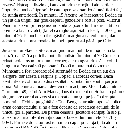
rezervă Fişteag, alb-violeţii au avut primele acţiuni ale partidei
împotriva unei echipe solide care operase doar două modificări faţă
de runda anterioară. În minutul 15 Axente l-a încercat pe Bodea cu
un şut din unghi, dar goalkeeperul gazdelor a fost la post. Viitorul
Pandurii a avut prima şansă notabilă la poarta lui Hindrich, titular în
premieră la alb-violeţi (la fel ca mijlocaşul Sabin Iosif, n. 2001), în
minutul 26. Paunchici a fost găsit în marginea careului mic, dar
acesta a trimis prea moale din unghi pentru a-l păcăli pe Otto.
Jucătorii lui Flavius Stoican au ţinut mai mult de minge până la
pauză, dar fără a periclita buturile poliste. În minutul 39 Copaci a
reluat periculos în urma unui corner, dar mingea trimisă la colţul
lung nu a fost cadrată pe poartă. Două minute mai devreme
Munteanu a fost aproape să-l surprindă pe Bodea cu un şut din
alergare, dar acesta a respins şi Copaci a acordat corner. Dacă
loviturile de colţ nu au adus rezultatul scontat, în debutul părţii a
doua Politehnica a marcat devreme din acţiune. Meciul abia intrase
în minutul 49, când Alin Manea, lansat excelent de Sofran, a pătruns
singur spre careul advers şi a marcat cu un şut pe jos în dreapta
portarului. Echipa pregătită de Tavi Benga a urmărit apoi să aplice
arma contraatacului şi nu a fost departe de repetarea acţiunii de la
unicul gol al partidei. De partea cealaltă, jucătorii echipaţi în alb şi
albastru au mai oferit emoţii doar la fazele din minutele 70, 78 şi
90+1. Primele două au fost reluări cu capul pe lângă ţintă ale lui
Luduşan şi Bădăuţă. În timp ce ultima şansă importantă de gol a