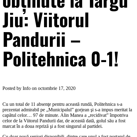
Jiu: Viitorul
Pandurii –
Politehnica 0-1!
Posted by Info on octombrie 17, 2020
Cu un total de 11 absenţe pentru această rundă, Politehnica s-a
prezentat admirabil pe „Municipalul” gorjean şi s-a impus meritat la
capătul celor… 97 de minute. Alin Manea a „recidivat” împotriva
celor de la Viitorul Pandurii dar, de această dată, golul său a fost
marcat în a doua repriză şi a fost singurul al partidei.
Cu doar nouă seniori disponibili, dintre care unul a fost portarul de