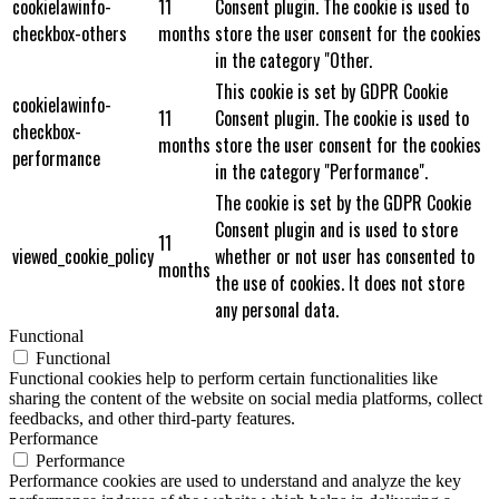
cookielawinfo-
11
Consent plugin. The cookie is used to
checkbox-others
months
store the user consent for the cookies
in the category "Other.
This cookie is set by GDPR Cookie
cookielawinfo-
11
Consent plugin. The cookie is used to
checkbox-
months
store the user consent for the cookies
performance
in the category "Performance".
The cookie is set by the GDPR Cookie
Consent plugin and is used to store
11
viewed_cookie_policy
whether or not user has consented to
months
the use of cookies. It does not store
any personal data.
Functional
Functional
Functional cookies help to perform certain functionalities like
sharing the content of the website on social media platforms, collect
feedbacks, and other third-party features.
Performance
Performance
Performance cookies are used to understand and analyze the key