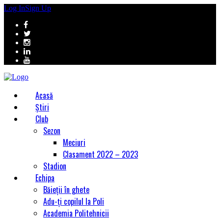
Log In
Sign Up
Acasă
Știri
Club
Sezon
Meciuri
Clasament 2022 – 2023
Stadion
Echipa
Băieții în ghete
Adu-ți copilul la Poli
Academia Politehnicii