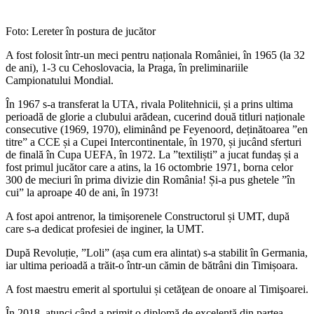
Foto: Lereter în postura de jucător
A fost folosit într-un meci pentru naționala României, în 1965 (la 32
de ani), 1-3 cu Cehoslovacia, la Praga, în preliminariile
Campionatului Mondial.
În 1967 s-a transferat la UTA, rivala Politehnicii, și a prins ultima
perioadă de glorie a clubului arădean, cucerind două titluri naționale
consecutive (1969, 1970), eliminând pe Feyenoord, deținătoarea ”en
titre” a CCE și a Cupei Intercontinentale, în 1970, și jucând sferturi
de finală în Cupa UEFA, în 1972. La ”textiliști” a jucat fundaș și a
fost primul jucător care a atins, la 16 octombrie 1971, borna celor
300 de meciuri în prima divizie din România! Și-a pus ghetele ”în
cui” la aproape 40 de ani, în 1973!
A fost apoi antrenor, la timișorenele Constructorul și UMT, după
care s-a dedicat profesiei de inginer, la UMT.
După Revoluție, ”Loli” (așa cum era alintat) s-a stabilit în Germania,
iar ultima perioadă a trăit-o într-un cămin de bătrâni din Timișoara.
A fost maestru emerit al sportului și cetăţean de onoare al Timişoarei.
În 2018, atunci când a primit o diplomă de excelență din partea