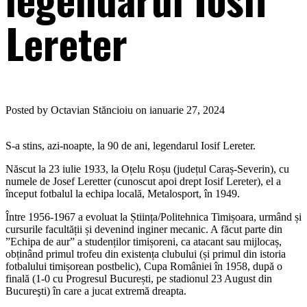
Lereter
Posted by Octavian Stăncioiu on ianuarie 27, 2024
S-a stins, azi-noapte, la 90 de ani, legendarul Iosif Lereter.
Născut la 23 iulie 1933, la Oțelu Roșu (județul Caraș-Severin), cu
numele de Josef Leretter (cunoscut apoi drept Iosif Lereter), el a
început fotbalul la echipa locală, Metalosport, în 1949.
Între 1956-1967 a evoluat la Știința/Politehnica Timișoara, urmând și
cursurile facultății și devenind inginer mecanic. A făcut parte din
”Echipa de aur” a studenților timișoreni, ca atacant sau mijlocaș,
obținând primul trofeu din existența clubului (și primul din istoria
fotbalului timișorean postbelic), Cupa României în 1958, după o
finală (1-0 cu Progresul București, pe stadionul 23 August din
Bucureşti) în care a jucat extremă dreapta.