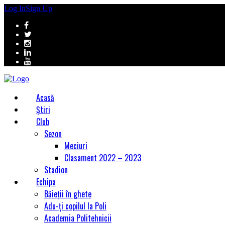
Log In
Sign Up
Acasă
Știri
Club
Sezon
Meciuri
Clasament 2022 – 2023
Stadion
Echipa
Băieții în ghete
Adu-ți copilul la Poli
Academia Politehnicii