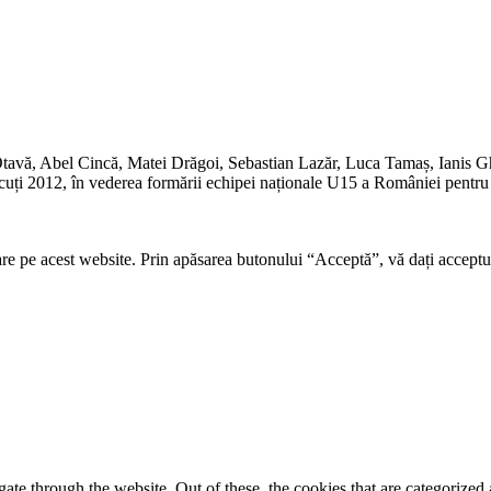
Otavă, Abel Cincă, Matei Drăgoi, Sebastian Lazăr, Luca Tamaș, Ianis Ghi
cuți 2012, în vederea formării echipei naționale U15 a României pentru 
re pe acest website. Prin apăsarea butonului “Acceptă”, vă dați acceptul
e through the website. Out of these, the cookies that are categorized a