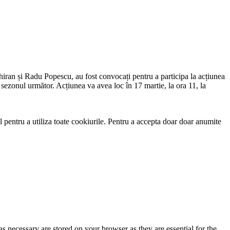
ran și ⁠Radu Popescu, au fost convocați pentru a participa la acțiunea
sezonul următor. Acțiunea va avea loc în 17 martie, la ora 11, la
 pentru a utiliza toate cookiurile. Pentru a accepta doar doar anumite
s necessary are stored on your browser as they are essential for the