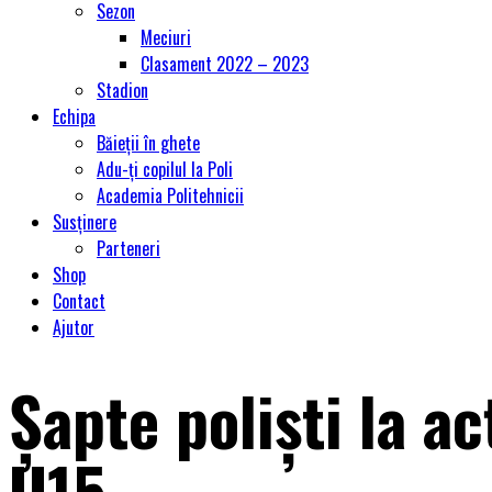
Sezon
Meciuri
Clasament 2022 – 2023
Stadion
Echipa
Băieții în ghete
Adu-ți copilul la Poli
Academia Politehnicii
Susținere
Parteneri
Shop
Contact
Ajutor
Șapte poliști la a
U15