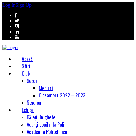
Log In
Sign Up
Acasă
Știri
Club
Sezon
Meciuri
Clasament 2022 – 2023
Stadion
Echipa
Băieții în ghete
Adu-ți copilul la Poli
Academia Politehnicii