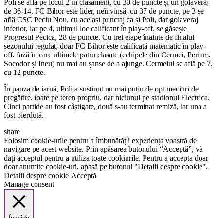
Poli se află pe locul 2 în clasament, cu 30 de puncte și un golaveraj
de 36-14. FC Bihor este lider, neînvinsă, cu 37 de puncte, pe 3 se
află CSC Peciu Nou, cu același punctaj ca și Poli, dar golaveraj
inferior, iar pe 4, ultimul loc calificant în play-off, se găsește
Progresul Pecica, 28 de puncte. Cu trei etape înainte de finalul
sezonului regulat, doar FC Bihor este calificată matematic în play-
off, fază în care ultimele patru clasate (echipele din Cermei, Periam,
Socodor și Ineu) nu mai au șanse de a ajunge. Cermeiul se află pe 7,
cu 12 puncte.
În pauza de iarnă, Poli a susținut nu mai puțin de opt meciuri de
pregătire, toate pe teren propriu, dar niciunul pe stadionul Electrica.
Cinci partide au fost câștigate, două s-au terminat remiză, iar una a
fost pierdută.
share
Folosim cookie-urile pentru a îmbunătății experiența voastră de
navigare pe acest website. Prin apăsarea butonului “Acceptă”, vă
dați acceptul pentru a utiliza toate cookiurile. Pentru a accepta doar
doar anumite cookie-uri, apasă pe butonul "Detalii despre cookie".
Detalii despre cookie
Acceptă
Manage consent
Închide