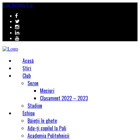
Log In
Sign Up
Acasă
Știri
Club
Sezon
Meciuri
Clasament 2022 – 2023
Stadion
Echipa
Băieții în ghete
Adu-ți copilul la Poli
Academia Politehnicii