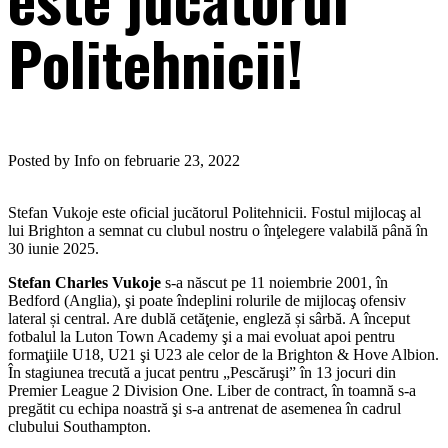
Politehnicii!
Posted by Info on februarie 23, 2022
Stefan Vukoje este oficial jucătorul Politehnicii. Fostul mijlocaş al
lui Brighton a semnat cu clubul nostru o înţelegere valabilă până în
30 iunie 2025.
Stefan Charles Vukoje
s-a născut pe 11 noiembrie 2001, în
Bedford (Anglia), şi poate îndeplini rolurile de mijlocaş ofensiv
lateral și central. Are dublă cetăţenie, engleză și sârbă. A început
fotbalul la Luton Town Academy şi a mai evoluat apoi pentru
formaţiile U18, U21 şi U23 ale celor de la Brighton & Hove Albion.
În stagiunea trecută a jucat pentru „Pescăruşi” în 13 jocuri din
Premier League 2 Division One. Liber de contract, în toamnă s-a
pregătit cu echipa noastră şi s-a antrenat de asemenea în cadrul
clubului Southampton.