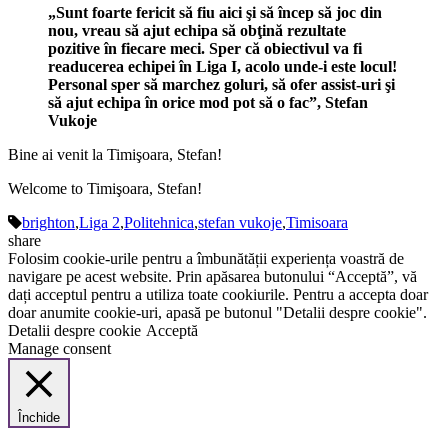
„Sunt foarte fericit să fiu aici şi să încep să joc din
nou, vreau să ajut echipa să obţină rezultate
pozitive în fiecare meci. Sper că obiectivul va fi
readucerea echipei în Liga I, acolo unde-i este locul!
Personal sper să marchez goluri, să ofer assist-uri şi
să ajut echipa în orice mod pot să o fac”, Stefan
Vukoje
Bine ai venit la Timişoara, Stefan!
Welcome to Timişoara, Stefan!
brighton
,
Liga 2
,
Politehnica
,
stefan vukoje
,
Timisoara
share
Folosim cookie-urile pentru a îmbunătății experiența voastră de
navigare pe acest website. Prin apăsarea butonului “Acceptă”, vă
dați acceptul pentru a utiliza toate cookiurile. Pentru a accepta doar
doar anumite cookie-uri, apasă pe butonul "Detalii despre cookie".
Detalii despre cookie
Acceptă
Manage consent
Închide