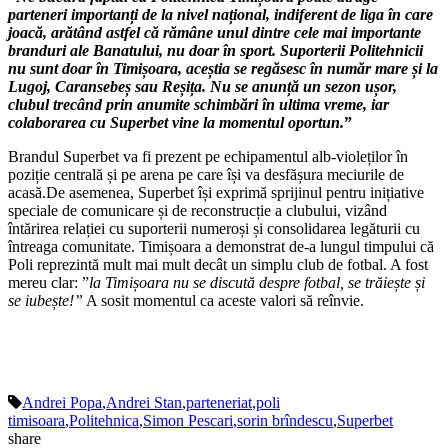
parteneri importanți de la nivel național, indiferent de liga în care
joacă, arătând astfel că rămâne unul dintre cele mai importante
branduri ale Banatului, nu doar în sport. Suporterii Politehnicii
nu sunt doar în Timișoara, aceștia se regăsesc în număr mare și la
Lugoj, Caransebeș sau Reșița. Nu se anunță un sezon ușor,
clubul trecând prin anumite schimbări în ultima vreme, iar
colaborarea cu Superbet vine la momentul oportun.
”
Brandul Superbet va fi prezent pe echipamentul alb-violeților în
poziție centrală și pe arena pe care își va desfășura meciurile de
acasă.De asemenea, Superbet își exprimă sprijinul pentru inițiative
speciale de comunicare și de reconstrucție a clubului, vizând
întărirea relației cu suporterii numeroși și consolidarea legăturii cu
întreaga comunitate. Timișoara a demonstrat de-a lungul timpului că
Poli reprezintă mult mai mult decât un simplu club de fotbal. A fost
mereu clar: ”
la Timișoara nu se discută despre fotbal, se trăiește și
se iubește!”
A sosit momentul ca aceste valori să reînvie.
Andrei Popa
,
Andrei Stan
,
parteneriat
,
poli
timisoara
,
Politehnica
,
Simon Pescari
,
sorin brîndescu
,
Superbet
share