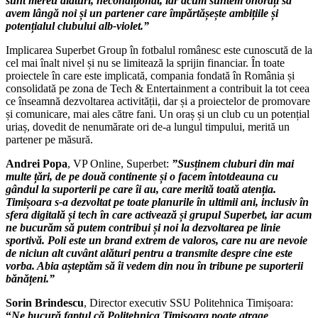
sunt mereu alături, necondiționat, iar acum suntem onorați să
avem lângă noi și un partener care împărtășește ambițiile și
potențialul clubului alb-violet.”
Implicarea Superbet Group în fotbalul românesc este cunoscută de la
cel mai înalt nivel și nu se limitează la sprijin financiar. În toate
proiectele în care este implicată, compania fondată în România și
consolidată pe zona de Tech & Entertainment a contribuit la tot ceea
ce înseamnă dezvoltarea activității, dar și a proiectelor de promovare
și comunicare, mai ales către fani. Un oraș și un club cu un potențial
uriaș, dovedit de nenumărate ori de-a lungul timpului, merită un
partener pe măsură.
Andrei Popa
, VP Online, Superbet:
”Susținem cluburi din mai
multe țări, de pe două continente și o facem întotdeauna cu
gândul la suporterii pe care îi au, care merită toată atenția.
Timișoara s-a dezvoltat pe toate planurile în ultimii ani, inclusiv în
sfera digitală și tech în care activează și grupul Superbet, iar acum
ne bucurăm să putem contribui și noi la dezvoltarea pe linie
sportivă. Poli este un brand extrem de valoros, care nu are nevoie
de niciun alt cuvânt alături pentru a transmite despre cine este
vorba. Abia așteptăm să îi vedem din nou în tribune pe suporterii
bănățeni.”
Sorin Brindescu
, Director executiv SSU Politehnica Timișoara:
“
Ne bucură faptul că Politehnica Timișoara poate atrage