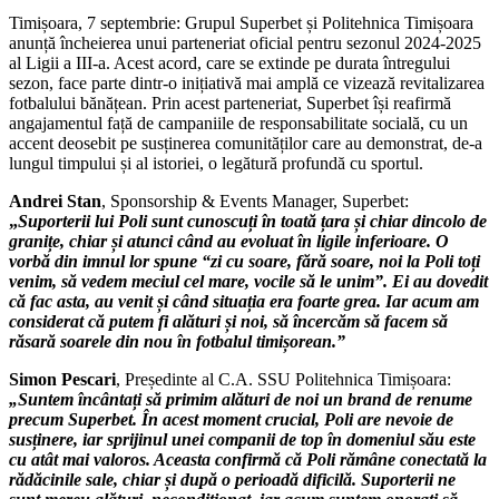
Timișoara, 7 septembrie: Grupul Superbet și Politehnica Timișoara
anunță încheierea unui parteneriat oficial pentru sezonul 2024-2025
al Ligii a III-a. Acest acord, care se extinde pe durata întregului
sezon, face parte dintr-o inițiativă mai amplă ce vizează revitalizarea
fotbalului bănățean. Prin acest parteneriat, Superbet își reafirmă
angajamentul față de campaniile de responsabilitate socială, cu un
accent deosebit pe susținerea comunităților care au demonstrat, de-a
lungul timpului și al istoriei, o legătură profundă cu sportul.
Andrei Stan
, Sponsorship & Events Manager, Superbet:
„
Suporterii lui Poli sunt cunoscuți în toată țara și chiar dincolo de
granițe, chiar și atunci când au evoluat în ligile inferioare. O
vorbă din imnul lor spune “zi cu soare, fără soare, noi la Poli toți
venim, să vedem meciul cel mare, vocile să le unim”. Ei au dovedit
că fac asta, au venit și când situația era foarte grea. Iar acum am
considerat că putem fi alături și noi, să încercăm să facem să
răsară soarele din nou în fotbalul timișorean.”
Simon Pescari
, Președinte al C.A. SSU Politehnica Timișoara:
„Suntem încântați să primim alături de noi un brand de renume
precum Superbet. În acest moment crucial, Poli are nevoie de
susținere, iar sprijinul unei companii de top în domeniul său este
cu atât mai valoros. Aceasta confirmă că Poli rămâne conectată la
rădăcinile sale, chiar și după o perioadă dificilă. Suporterii ne