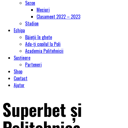
Sezon
Meciuri
Clasament 2022 – 2023
Stadion
Echipa
Băieții în ghete
Adu-ți copilul la Poli
Academia Politehnicii
Susținere
Parteneri
Shop
Contact
Ajutor
Superbet și
Politehnica