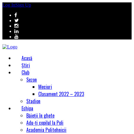
Log In
Sign Up
Acasă
Știri
Club
Sezon
Meciuri
Clasament 2022 – 2023
Stadion
Echipa
Băieții în ghete
Adu-ți copilul la Poli
Academia Politehnicii