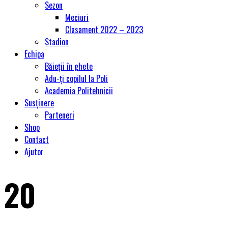
Sezon
Meciuri
Clasament 2022 – 2023
Stadion
Echipa
Băieții în ghete
Adu-ți copilul la Poli
Academia Politehnicii
Susținere
Parteneri
Shop
Contact
Ajutor
20