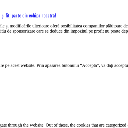
i fiţi parte din echipa noastră!
e și modificările ulterioare oferă posibilitatea companiilor plătitoare 
titlu de sponsorizare care se deduce din impozitul pe profit nu poate d
re pe acest website. Prin apăsarea butonului “Acceptă”, vă dați acceptul
e through the website. Out of these, the cookies that are categorized a