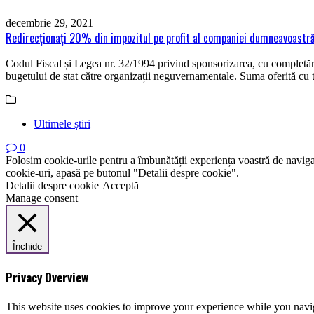
decembrie 29, 2021
Redirecţionaţi 20% din impozitul pe profit al companiei dumneavoastră ş
Codul Fiscal și Legea nr. 32/1994 privind sponsorizarea, cu completăril
bugetului de stat către organizații neguvernamentale. Suma oferită cu 
Ultimele știri
0
Folosim cookie-urile pentru a îmbunătății experiența voastră de naviga
cookie-uri, apasă pe butonul "Detalii despre cookie".
Detalii despre cookie
Acceptă
Manage consent
Închide
Privacy Overview
This website uses cookies to improve your experience while you navigat