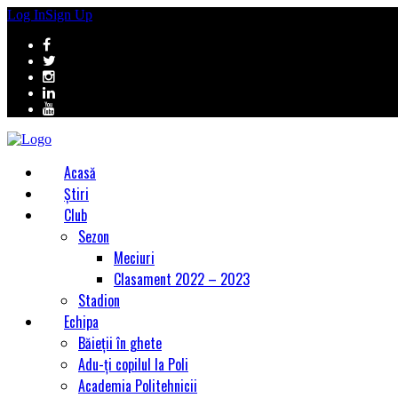
Log In
Sign Up
Acasă
Știri
Club
Sezon
Meciuri
Clasament 2022 – 2023
Stadion
Echipa
Băieții în ghete
Adu-ți copilul la Poli
Academia Politehnicii