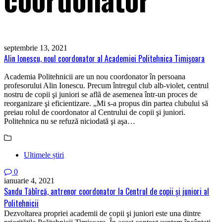
septembrie 13, 2021
Alin Ionescu, noul coordonator al Academiei Politehnica Timişoara
Academia Politehnicii are un nou coordonator în persoana
profesorului Alin Ionescu. Precum întregul club alb-violet, centrul
nostru de copii şi juniori se află de asemenea într-un proces de
reorganizare şi eficientizare. „Mi s-a propus din partea clubului să
preiau rolul de coordonator al Centrului de copii şi juniori.
Politehnica nu se refuză niciodată şi aşa…
Ultimele știri
0
ianuarie 4, 2021
Sandu Tăbîrcă, antrenor coordonator la Centrul de copii şi juniori al
Politehnicii
Dezvoltarea propriei academii de copii şi juniori este una dintre