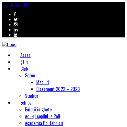
Log In
Sign Up
Acasă
Știri
Club
Sezon
Meciuri
Clasament 2022 – 2023
Stadion
Echipa
Băieții în ghete
Adu-ți copilul la Poli
Academia Politehnicii