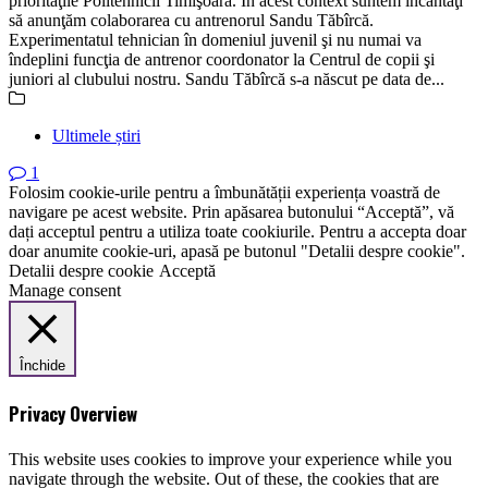
priorităţile Politehnicii Timişoara. În acest context suntem încântaţi
să anunţăm colaborarea cu antrenorul Sandu Tăbîrcă.
Experimentatul tehnician în domeniul juvenil şi nu numai va
îndeplini funcţia de antrenor coordonator la Centrul de copii şi
juniori al clubului nostru. Sandu Tăbîrcă s-a născut pe data de...
Ultimele știri
1
Folosim cookie-urile pentru a îmbunătății experiența voastră de
navigare pe acest website. Prin apăsarea butonului “Acceptă”, vă
dați acceptul pentru a utiliza toate cookiurile. Pentru a accepta doar
doar anumite cookie-uri, apasă pe butonul "Detalii despre cookie".
Detalii despre cookie
Acceptă
Manage consent
Închide
Privacy Overview
This website uses cookies to improve your experience while you
navigate through the website. Out of these, the cookies that are