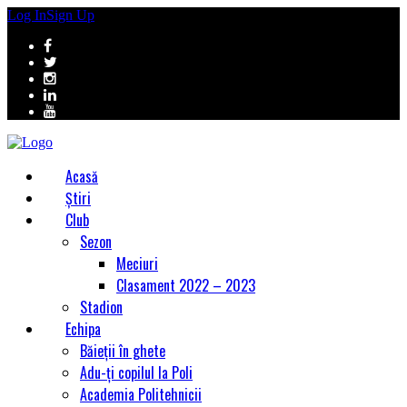
Log In
Sign Up
Acasă
Știri
Club
Sezon
Meciuri
Clasament 2022 – 2023
Stadion
Echipa
Băieții în ghete
Adu-ți copilul la Poli
Academia Politehnicii