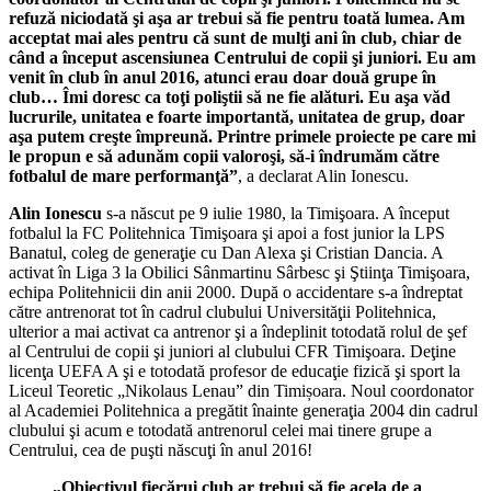
refuză niciodată şi aşa ar trebui să fie pentru toată lumea. Am
acceptat mai ales pentru că sunt de mulţi ani în club, chiar de
când a început ascensiunea Centrului de copii şi juniori. Eu am
venit în club în anul 2016, atunci erau doar două grupe în
club… Îmi doresc ca toţi poliştii să ne fie alături. Eu aşa văd
lucrurile, unitatea e foarte importantă, unitatea de grup, doar
aşa putem creşte împreună. Printre primele proiecte pe care mi
le propun e să adunăm copii valoroşi, să-i îndrumăm către
fotbalul de mare performanţă”
, a declarat Alin Ionescu.
Alin Ionescu
s-a născut pe 9 iulie 1980, la Timişoara. A început
fotbalul la FC Politehnica Timişoara şi apoi a fost junior la LPS
Banatul, coleg de generaţie cu Dan Alexa şi Cristian Dancia. A
activat în Liga 3 la Obilici Sânmartinu Sârbesc şi Ştiinţa Timişoara,
echipa Politehnicii din anii 2000. După o accidentare s-a îndreptat
către antrenorat tot în cadrul clubului Universităţii Politehnica,
ulterior a mai activat ca antrenor şi a îndeplinit totodată rolul de şef
al Centrului de copii şi juniori al clubului CFR Timişoara. Deţine
licenţa UEFA A şi e totodată profesor de educaţie fizică şi sport la
Liceul Teoretic „Nikolaus Lenau” din Timișoara. Noul coordonator
al Academiei Politehnica a pregătit înainte generaţia 2004 din cadrul
clubului şi acum e totodată antrenorul celei mai tinere grupe a
Centrului, cea de puşti născuţi în anul 2016!
„Obiectivul fiecărui club ar trebui să fie acela de a