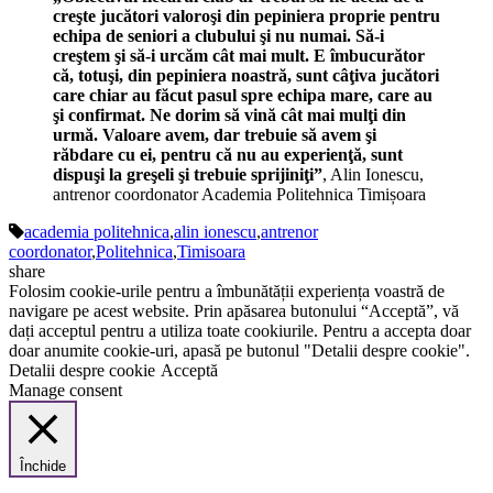
creşte jucători valoroşi din pepiniera proprie pentru
echipa de seniori a clubului şi nu numai. Să-i
creştem şi să-i urcăm cât mai mult. E îmbucurător
că, totuşi, din pepiniera noastră, sunt câţiva jucători
care chiar au făcut pasul spre echipa mare, care au
şi confirmat. Ne dorim să vină cât mai mulţi din
urmă. Valoare avem, dar trebuie să avem şi
răbdare cu ei, pentru că nu au experienţă, sunt
dispuşi la greşeli şi trebuie sprijiniţi”
, Alin Ionescu,
antrenor coordonator Academia Politehnica Timișoara
academia politehnica
,
alin ionescu
,
antrenor
coordonator
,
Politehnica
,
Timisoara
share
Folosim cookie-urile pentru a îmbunătății experiența voastră de
navigare pe acest website. Prin apăsarea butonului “Acceptă”, vă
dați acceptul pentru a utiliza toate cookiurile. Pentru a accepta doar
doar anumite cookie-uri, apasă pe butonul "Detalii despre cookie".
Detalii despre cookie
Acceptă
Manage consent
Închide