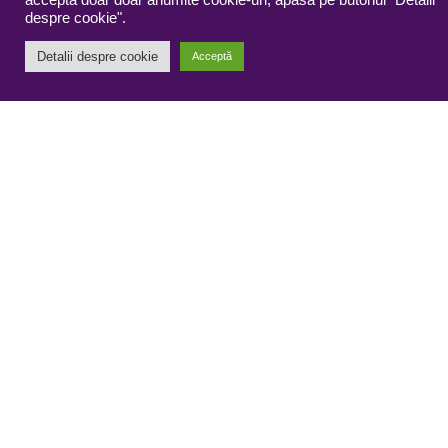
accepta doar doar anumite cookie-uri, apasă pe butonul "Detalii
despre cookie".
Detalii despre cookie
Acceptă