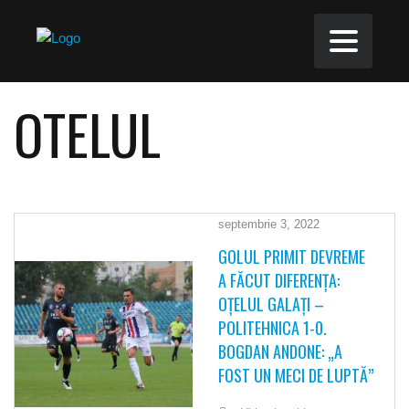
OTELUL
septembrie 3, 2022
GOLUL PRIMIT DEVREME
A FĂCUT DIFERENŢA:
OŢELUL GALAŢI –
POLITEHNICA 1-0.
BOGDAN ANDONE: „A
FOST UN MECI DE LUPTĂ”