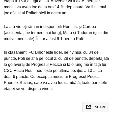
etapa a 15-a a Ligii a III-a. Adversar va fi ACB Ineu, iar
meciul va avea loc de la ora 14, în deplasare. Va fi ultimul
joc oficial al Politehnicii în acest an.
La alb-violeți rămân indisponibili Huminic și Careba
(accidentați pe termen mai lung), Mura și Tudoran (și ei din
motive medicale). În tur a fost 6-1 pentru Poli.
În clasament, FC Bihor este lider, neînvinsă, cu 34 de
puncte. Poli se află pe locul 2, cu 28 de puncte, departajată
la golaveraj de Progresul Pecica și la o lungime în fața lui
CSC Peciu Nou. Ineul este pe ultima poziție, a 10-a, cu
doar 6 puncte. Cu excepția meciului Progresul Pecica –
Phoenix Buziaş, care va avea loc sâmbătă, toate partidele
etapei se vor disputa vineri.
SHARE