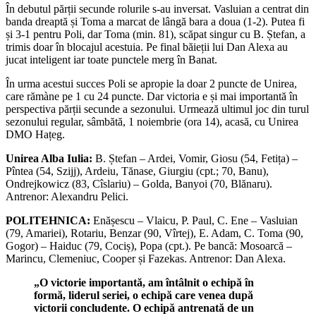
În debutul părții secunde rolurile s-au inversat. Vasluian a centrat din
banda dreaptă și Toma a marcat de lângă bara a doua (1-2). Putea fi
și 3-1 pentru Poli, dar Toma (min. 81), scăpat singur cu B. Ștefan, a
trimis doar în blocajul acestuia. Pe final băieții lui Dan Alexa au
jucat inteligent iar toate punctele merg în Banat.
În urma acestui succes Poli se apropie la doar 2 puncte de Unirea,
care rămàne pe 1 cu 24 puncte. Dar victoria e și mai importantă în
perspectiva părții secunde a sezonului. Urmează ultimul joc din turul
sezonului regular, sâmbătă, 1 noiembrie (ora 14), acasă, cu Unirea
DMO Hațeg.
Unirea Alba Iulia:
B. Ștefan – Ardei, Vomir, Giosu (54, Fetița) –
Pîntea (54, Szijj), Ardeiu, Tănase, Giurgiu (cpt.; 70, Banu),
Ondrejkowicz (83, Cîslariu) – Golda, Banyoi (70, Blănaru).
Antrenor: Alexandru Pelici.
POLITEHNICA:
Enășescu – Vlaicu, P. Paul, C. Ene – Vasluian
(79, Amariei), Rotariu, Benzar (90, Vîrtej), E. Adam, C. Toma (90,
Gogor) – Haiduc (79, Cociș), Popa (cpt.). Pe bancă: Mosoarcă –
Marincu, Clemeniuc, Cooper și Fazekas. Antrenor: Dan Alexa.
„O victorie importantă, am întâlnit o echipă în
formă, liderul seriei, o echipă care venea după
victorii concludente. O echipă antrenată de un