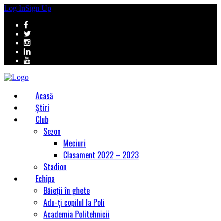
Log In
Sign Up
Acasă
Știri
Club
Sezon
Meciuri
Clasament 2022 – 2023
Stadion
Echipa
Băieții în ghete
Adu-ți copilul la Poli
Academia Politehnicii