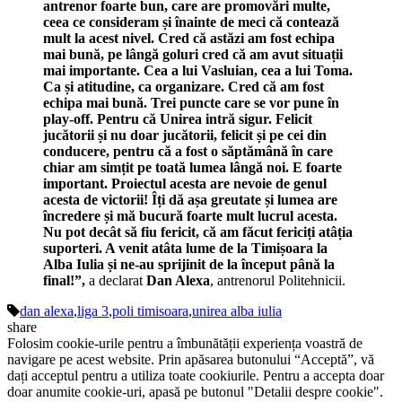
antrenor foarte bun, care are promovări multe,
ceea ce consideram și înainte de meci că contează
mult la acest nivel. Cred că astăzi am fost echipa
mai bună, pe lângă goluri cred că am avut situații
mai importante. Cea a lui Vasluian, cea a lui Toma.
Ca și atitudine, ca organizare. Cred că am fost
echipa mai bună. Trei puncte care se vor pune în
play-off. Pentru că Unirea intră sigur. Felicit
jucătorii și nu doar jucătorii, felicit și pe cei din
conducere, pentru că a fost o săptămână în care
chiar am simțit pe toată lumea lângă noi. E foarte
important. Proiectul acesta are nevoie de genul
acesta de victorii! Îți dă așa greutate și lumea are
încredere și mă bucură foarte mult lucrul acesta.
Nu pot decât să fiu fericit, că am făcut fericiți atâția
suporteri. A venit atâta lume de la Timișoara la
Alba Iulia și ne-au sprijinit de la început până la
final!”,
a declarat
Dan Alexa
, antrenorul Politehnicii.
dan alexa
,
liga 3
,
poli timisoara
,
unirea alba iulia
share
Folosim cookie-urile pentru a îmbunătății experiența voastră de
navigare pe acest website. Prin apăsarea butonului “Acceptă”, vă
dați acceptul pentru a utiliza toate cookiurile. Pentru a accepta doar
doar anumite cookie-uri, apasă pe butonul "Detalii despre cookie".