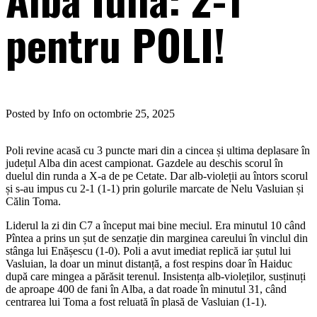
pentru POLI!
Posted by Info on octombrie 25, 2025
Poli revine acasă cu 3 puncte mari din a cincea și ultima deplasare în
județul Alba din acest campionat. Gazdele au deschis scorul în
duelul din runda a X-a de pe Cetate. Dar alb-violeții au întors scorul
și s-au impus cu 2-1 (1-1) prin golurile marcate de Nelu Vasluian și
Călin Toma.
Liderul la zi din C7 a început mai bine meciul. Era minutul 10 când
Pîntea a prins un șut de senzație din marginea careului în vinclul din
stânga lui Enășescu (1-0). Poli a avut imediat replică iar șutul lui
Vasluian, la doar un minut distanță, a fost respins doar în Haiduc
după care mingea a părăsit terenul. Insistența alb-violeților, susținuți
de aproape 400 de fani în Alba, a dat roade în minutul 31, când
centrarea lui Toma a fost reluată în plasă de Vasluian (1-1).