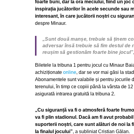
foarte buni, dar la ora meciului, fiind un jo
inspirația jucătorilor în acele secunde sau 
interesant, în care jucătorii noștri cu siguran
despre Minaur.
„Sunt două manșe, trebuie să ținem con
adversar însă trebuie să fim destul de 
reușim să gestionăm foarte bine jocul”
Biletele la tribuna 1 pentru jocul cu Minaur Baia
achiziționate
online
, dar se vor mai găsi la stadi
Abonamentele sunt valabile și pentru jocurile de
terenului, în timp ce copiii până la vârsta de 12 a
asigurată intrarea gratuită la tribuna 2.
„Cu siguranță va fi o atmosferă foarte frumoas
va fi plin stadionul. Dacă am fi avut probabi
suporterii noștri, care sunt alături de noi l
la finalul jocului”
, a subliniat Cristian Gălan.