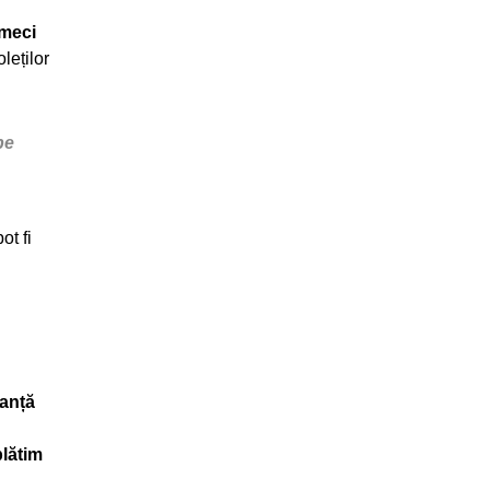
 meci
leților
pe
ot fi
ranță
plătim