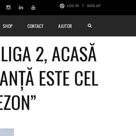
LOG IN
SIGN UP
SHOP
CONTACT
AJUTOR
LIGA 2, ACASĂ
ANȚĂ ESTE CEL
EZON”