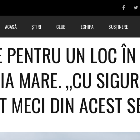
ACASĂ
ȘTIRI
CLUB
ECHIPA
SUSȚINERE
 PENTRU UN LOC ÎN 
IA MARE. „CU SIGUR
T MECI DIN ACEST S