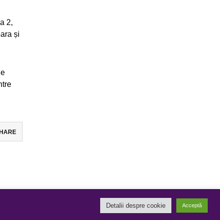
a 2,
ara și
le
ntre
HARE
Detalii despre cookie
Acceptă