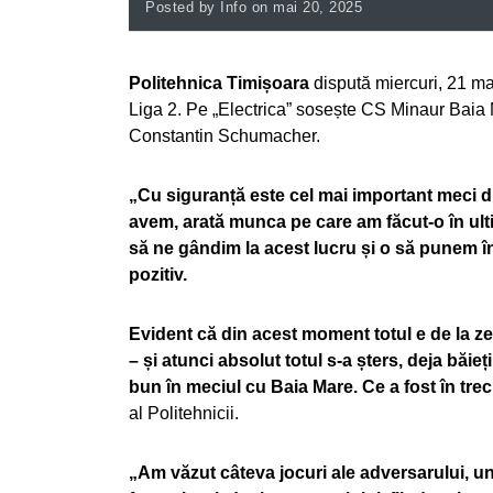
Posted by Info on mai 20, 2025
Politehnica Timișoara
dispută miercuri, 21 ma
Liga 2. Pe „Electrica” sosește CS Minaur Baia M
Constantin Schumacher.
„Cu siguranță este cel mai important meci di
avem, arată munca pe care am făcut-o în ult
să ne gândim la acest lucru și o să punem în
pozitiv.
Evident că din acest moment totul e de la zer
– și atunci absolut totul s-a șters, deja băieț
bun în meciul cu Baia Mare. Ce a fost în tr
al Politehnicii.
„Am văzut câteva jocuri ale adversarului, un 