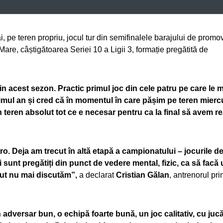
i, pe teren propriu, jocul tur din semifinalele barajului de promo
are, câștigătoarea Seriei 10 a Ligii 3, formație pregătită de
n acest sezon. Practic primul joc din cele patru pe care le 
imul an și cred că în momentul în care pășim pe teren miercu
 teren absolut tot ce e necesar pentru ca la final să avem re
o. Deja am trecut în altă etapă a campionatului – jocurile de
ii sunt pregătiți din punct de vedere mental, fizic, ca să facă 
ecut nu mai discutăm”,
a declarat
Cristian Gălan
, antrenorul pri
adversar bun, o echipă foarte bună, un joc calitativ, cu jucă