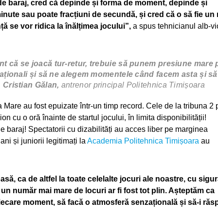
c de baraj, cred că depinde și forma de moment, depinde și
minute sau poate fracțiuni de secundă, și cred că o să fie un
ță se vor ridica la înălțimea jocului”,
a spus tehnicianul alb-vio
t că se joacă tur-retur, trebuie să punem presiune mare 
raționali și să ne alegem momentele când facem asta și să
, Cristian Gălan,
antrenor principal Politehnica Timișoara
 Mare au fost epuizate într-un timp record. Cele de la tribuna 2 p
on cu o oră înainte de startul jocului, în limita disponibilității!
 baraj! Spectatorii cu dizabilități au acces liber pe marginea
ni și juniorii legitimați la
Academia Politehnica Timișoara
au
ă, ca de altfel la toate celelalte jocuri ale noastre, cu sigu
l un număr mai mare de locuri ar fi fost tot plin. Așteptăm ca
a fiecare moment, să facă o atmosferă senzațională și să-i răs