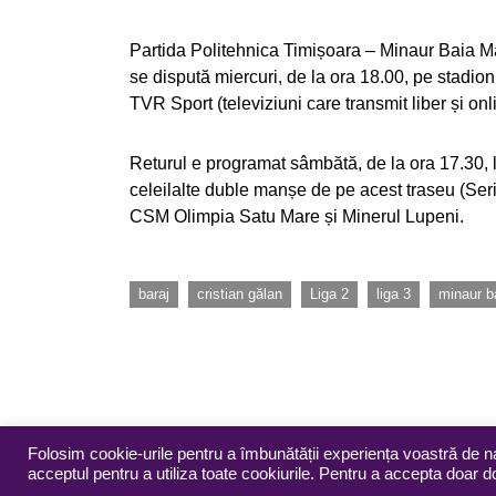
Partida Politehnica Timișoara – Minaur Baia Ma
se dispută miercuri, de la ora 18.00, pe stadionu
TVR Sport (televiziuni care transmit liber și onli
Returul e programat sâmbătă, de la ora 17.30, la
celeilalte duble manșe de pe acest traseu (Seri
CSM Olimpia Satu Mare și Minerul Lupeni.
,
,
,
,
baraj
cristian gălan
Liga 2
liga 3
minaur b
Folosim cookie-urile pentru a îmbunătății experiența voastră de n
acceptul pentru a utiliza toate cookiurile. Pentru a accepta doar 