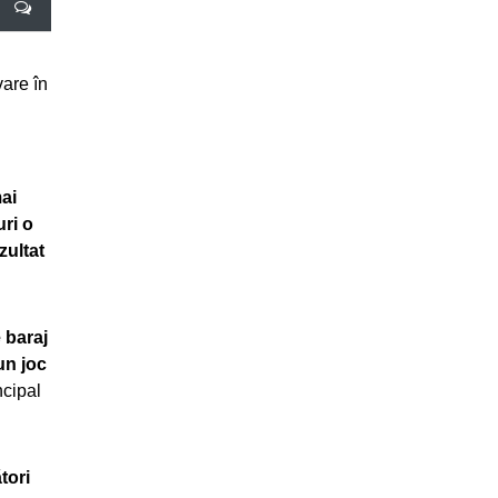
vare în
mai
ri o
zultat
 baraj
un joc
ncipal
tori