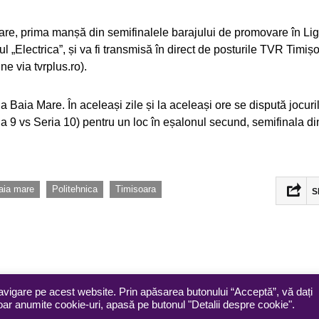
re, prima manșă din semifinalele barajului de promovare în Lig
l „Electrica”, și va fi transmisă în direct de posturile TVR Timișo
ne via tvrplus.ro).
 Baia Mare. În aceleași zile și la aceleași ore se dispută jocuri
a 9 vs Seria 10) pentru un loc în eșalonul secund, semifinala di
,
,
aia mare
Politehnica
Timisoara
S
avigare pe acest website. Prin apăsarea butonului “Acceptă”, vă dați
doar anumite cookie-uri, apasă pe butonul "Detalii despre cookie".