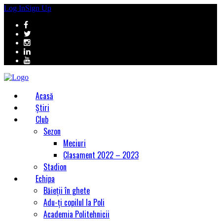
Log In
Sign Up
Acasă
Știri
Club
Sezon
Meciuri
Clasament 2022 – 2023
Stadion
Echipa
Băieții în ghete
Adu-ți copilul la Poli
Academia Politehnicii