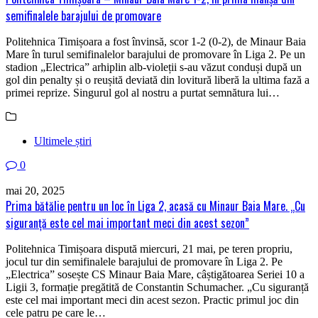
semifinalele barajului de promovare
Politehnica Timișoara a fost învinsă, scor 1-2 (0-2), de Minaur Baia
Mare în turul semifinalelor barajului de promovare în Liga 2. Pe un
stadion „Electrica” arhiplin alb-violeții s-au văzut conduși după un
gol din penalty și o reușită deviată din lovitură liberă la ultima fază a
primei reprize. Singurul gol al nostru a purtat semnătura lui…
Ultimele știri
0
mai 20, 2025
Prima bătălie pentru un loc în Liga 2, acasă cu Minaur Baia Mare. „Cu
siguranță este cel mai important meci din acest sezon”
Politehnica Timișoara dispută miercuri, 21 mai, pe teren propriu,
jocul tur din semifinalele barajului de promovare în Liga 2. Pe
„Electrica” sosește CS Minaur Baia Mare, câștigătoarea Seriei 10 a
Ligii 3, formație pregătită de Constantin Schumacher. „Cu siguranță
este cel mai important meci din acest sezon. Practic primul joc din
cele patru pe care le…