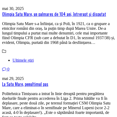
mai 30, 2025
Olimpia Satu Mare, un palmares de 104 ani, întrerupt și disputat
Olimpia Satu Mare s-a înființat, ca și Poli, în 1921, ca o grupare a
etnicilor români din oraș, la puțin timp după Marea Unire. De-a
lungul timpului a purtat mai multe denumiri, cele mai importante
fiind Olimpia CFR (sub care a debutat în D1, în sezonul 1937/38) și,
evident, Olimpia, purtată din 1968 până la desființarea…
Ultimele știri
0
mai 29, 2025
La Satu Mare, penultimul pas
Politehnica Timișoara a intrat în linie dreaptă pentru pregătirea
duelurile finale pentru accederea în Liga 2. Prima bătălie va fi în
deplasare, peste două zile, pe terenul formației CSM Olimpia Satu
Mare, care a eliminat-o în semifinale pe Minerul Lupeni (scor 2-2
acasă, 4-0 în deplasare!). „Este o săptămână foarte importantă, de