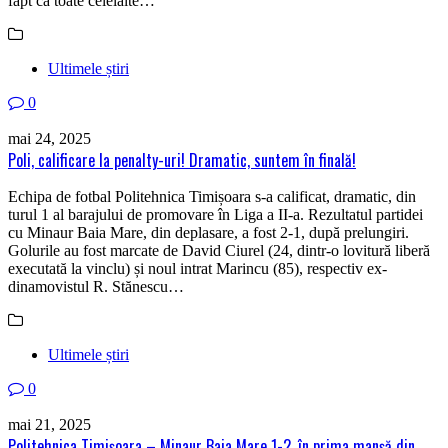
fapt ca toate celelalte…
Ultimele știri
0
mai 24, 2025
Poli, calificare la penalty-uri! Dramatic, suntem în finală!
Echipa de fotbal Politehnica Timișoara s-a calificat, dramatic, din
turul 1 al barajului de promovare în Liga a II-a. Rezultatul partidei
cu Minaur Baia Mare, din deplasare, a fost 2-1, după prelungiri.
Golurile au fost marcate de David Ciurel (24, dintr-o lovitură liberă
executată la vinclu) și noul intrat Marincu (85), respectiv ex-
dinamovistul R. Stănescu…
Ultimele știri
0
mai 21, 2025
Politehnica Timișoara – Minaur Baia Mare 1-2, în prima manșă din