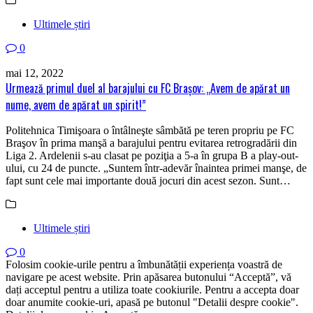
Ultimele știri
0
mai 12, 2022
Urmează primul duel al barajului cu FC Braşov: „Avem de apărat un
nume, avem de apărat un spirit!”
Politehnica Timişoara o întâlneşte sâmbătă pe teren propriu pe FC
Braşov în prima manşă a barajului pentru evitarea retrogradării din
Liga 2. Ardelenii s-au clasat pe poziţia a 5-a în grupa B a play-out-
ului, cu 24 de puncte. „Suntem într-adevăr înaintea primei manşe, de
fapt sunt cele mai importante două jocuri din acest sezon. Sunt…
Ultimele știri
0
Folosim cookie-urile pentru a îmbunătății experiența voastră de
navigare pe acest website. Prin apăsarea butonului “Acceptă”, vă
dați acceptul pentru a utiliza toate cookiurile. Pentru a accepta doar
doar anumite cookie-uri, apasă pe butonul "Detalii despre cookie".