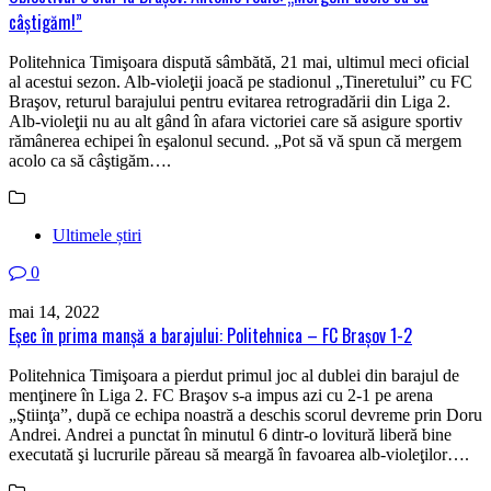
câştigăm!”
Politehnica Timişoara dispută sâmbătă, 21 mai, ultimul meci oficial
al acestui sezon. Alb-violeţii joacă pe stadionul „Tineretului” cu FC
Braşov, returul barajului pentru evitarea retrogradării din Liga 2.
Alb-violeţii nu au alt gând în afara victoriei care să asigure sportiv
rămânerea echipei în eşalonul secund. „Pot să vă spun că mergem
acolo ca să câştigăm….
Ultimele știri
0
mai 14, 2022
Eşec în prima manşă a barajului: Politehnica – FC Braşov 1-2
Politehnica Timişoara a pierdut primul joc al dublei din barajul de
menţinere în Liga 2. FC Braşov s-a impus azi cu 2-1 pe arena
„Ştiinţa”, după ce echipa noastră a deschis scorul devreme prin Doru
Andrei. Andrei a punctat în minutul 6 dintr-o lovitură liberă bine
executată şi lucrurile păreau să meargă în favoarea alb-violeţilor….