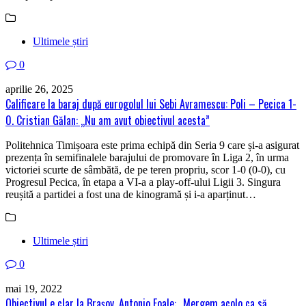
Ultimele știri
0
aprilie 26, 2025
Calificare la baraj după eurogolul lui Sebi Avramescu: Poli – Pecica 1-
0. Cristian Gălan: „Nu am avut obiectivul acesta”
Politehnica Timișoara este prima echipă din Seria 9 care și-a asigurat
prezența în semifinalele barajului de promovare în Liga 2, în urma
victoriei scurte de sâmbătă, de pe teren propriu, scor 1-0 (0-0), cu
Progresul Pecica, în etapa a VI-a a play-off-ului Ligii 3. Singura
reușită a partidei a fost una de kinogramă și i-a aparținut…
Ultimele știri
0
mai 19, 2022
Obiectivul e clar la Braşov. Antonio Foale: „Mergem acolo ca să