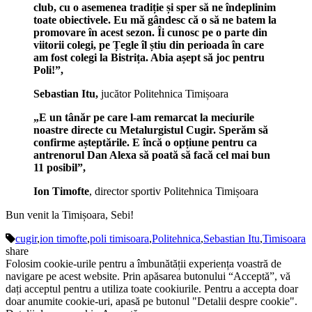
club, cu o asemenea tradiție și sper să ne îndeplinim
toate obiectivele. Eu mă gândesc că o să ne batem la
promovare în acest sezon. Îi cunosc pe o parte din
viitorii colegi, pe Țegle îl știu din perioada în care
am fost colegi la Bistrița. Abia așept să joc pentru
Poli!”,
Sebastian Itu,
jucător Politehnica Timișoara
„E un tânăr pe care l-am remarcat la meciurile
noastre directe cu Metalurgistul Cugir. Sperăm să
confirme așteptările. E încă o opțiune pentru ca
antrenorul Dan Alexa să poată să facă cel mai bun
11 posibil”,
Ion Timofte
, director sportiv Politehnica Timișoara
Bun venit la Timișoara, Sebi!
cugir
,
ion timofte
,
poli timisoara
,
Politehnica
,
Sebastian Itu
,
Timisoara
share
Folosim cookie-urile pentru a îmbunătății experiența voastră de
navigare pe acest website. Prin apăsarea butonului “Acceptă”, vă
dați acceptul pentru a utiliza toate cookiurile. Pentru a accepta doar
doar anumite cookie-uri, apasă pe butonul "Detalii despre cookie".