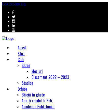
Log In
Sign Up
Acasă
Știri
Club
Sezon
Meciuri
Clasament 2022 – 2023
Stadion
Echipa
Băieții în ghete
Adu-ți copilul la Poli
Academia Politehnicii