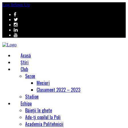
Log In
Sign Up
Acasă
Știri
Club
Sezon
Meciuri
Clasament 2022 – 2023
Stadion
Echipa
Băieții în ghete
Adu-ți copilul la Poli
Academia Politehnicii