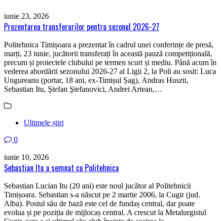
iunie 23, 2026
Prezentarea transferurilor pentru sezonul 2026-27
Politehnica Timișoara a prezentat în cadrul unei conferințe de presă,
marți, 23 iunie, jucătorii transferați în această pauză competițională,
precum și proiectele clubului pe termen scurt și mediu. Până acum în
vederea abordării sezonului 2026-27 al Ligii 2, la Poli au sosit: Luca
Ungureanu (portar, 18 ani, ex-Timișul Șag), Andras Huszti,
Sebastian Itu, Ştefan Ştefanovici, Andrei Artean,…
Ultimele știri
0
iunie 10, 2026
Sebastian Itu a semnat cu Politehnica
Sebastian Lucian Itu (20 ani) este noul jucător al Politehnicii
Timișoara. Sebastian s-a născut pe 2 martie 2006, la Cugir (jud.
Alba). Postul său de bază este cel de fundaș central, dar poate
evolua și pe poziția de mijlocaș central. A crescut la Metalurgistul