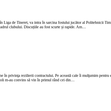
în Liga de Tineret, va intra în sarcina fostului jucător al Politehnicii 
adrul clubului. Discuțiile au fost scurte și rapide. Am…
 privinţa rezilierii contractului. Pe această cale îi mulţumim pentru efo
Poli m-au convins să vin în primul rând cei din…