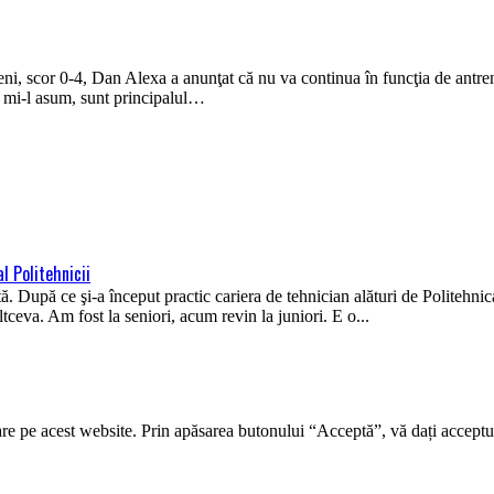
eni, scor 0-4, Dan Alexa a anunţat că nu va continua în funcţia de antren
 mi-l asum, sunt principalul…
l Politehnicii
ă. După ce şi-a început practic cariera de tehnician alături de Politehnica
ltceva. Am fost la seniori, acum revin la juniori. E o...
re pe acest website. Prin apăsarea butonului “Acceptă”, vă dați acceptul