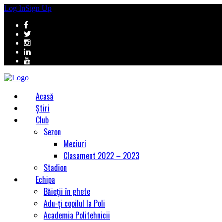
Log In
Sign Up
Acasă
Știri
Club
Sezon
Meciuri
Clasament 2022 – 2023
Stadion
Echipa
Băieții în ghete
Adu-ți copilul la Poli
Academia Politehnicii