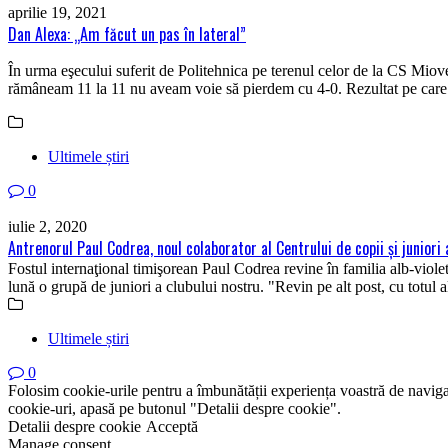
aprilie 19, 2021
Dan Alexa: „Am făcut un pas în lateral”
În urma eşecului suferit de Politehnica pe terenul celor de la CS Miov
rămâneam 11 la 11 nu aveam voie să pierdem cu 4-0. Rezultat pe care
Ultimele știri
0
iulie 2, 2020
Antrenorul Paul Codrea, noul colaborator al Centrului de copii şi juniori a
Fostul internaţional timişorean Paul Codrea revine în familia alb-violet
lună o grupă de juniori a clubului nostru. "Revin pe alt post, cu totul a
Ultimele știri
0
Folosim cookie-urile pentru a îmbunătății experiența voastră de naviga
cookie-uri, apasă pe butonul "Detalii despre cookie".
Detalii despre cookie
Acceptă
Manage consent