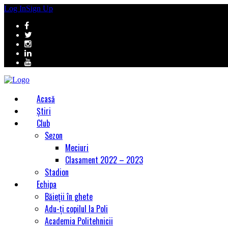
Log In
Sign Up
Acasă
Știri
Club
Sezon
Meciuri
Clasament 2022 – 2023
Stadion
Echipa
Băieții în ghete
Adu-ți copilul la Poli
Academia Politehnicii