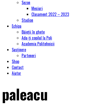
Sezon
Meciuri
Clasament 2022 – 2023
Stadion
Echipa
Băieții în ghete
Adu-ți copilul la Poli
Academia Politehnicii
Susținere
Parteneri
Shop
Contact
Ajutor
paleacu