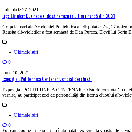
noiembrie 27, 2021
Liga Elitelor: Duş rece şi două remize în ultima rundă din 2021
Grupele mari ale Academiei Politehnica au disputat astăzi, 27 noiembri
Reuşita alb-violeţilor a fost semnată de Dan Pureca. Elevii lui Sorin B
Ultimele știri
0
iunie 10, 2021
Expoziţia „Politehnica Centenar”, oficial deschisă!
Expoziţia „POLITEHNICA CENTENAR. O istorie romanțată a uneia dintre
vernisaj au participat zeci de personalităţi din istoria clubului alb-viole
Ultimele știri
0
Folosim cookie-urile pentru a îmbunătății experiența voastră de naviga