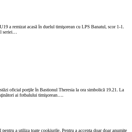
a U19 a remizat acasă în duelul timişorean cu LPS Banatul, scor 1-1.
ul seriei…
 oficial porţile în Bastionul Theresia la ora simbolică 19.21. La
usţinători ai fotbalului timişorean….
 pentru a utiliza toate cookiurile. Pentru a accepta doar doar anumite