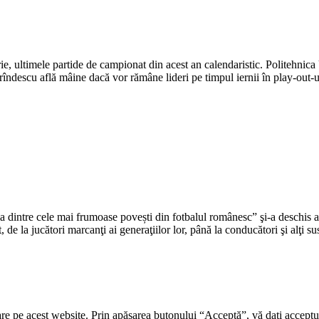
e, ultimele partide de campionat din acest an calendaristic. Politehnic
rîndescu află mâine dacă vor rămâne lideri pe timpul iernii în play-out-
 cele mai frumoase povești din fotbalul românesc” şi-a deschis astăzi
t, de la jucători marcanţi ai generaţiilor lor, până la conducători şi alţi s
re pe acest website. Prin apăsarea butonului “Acceptă”, vă dați acceptul