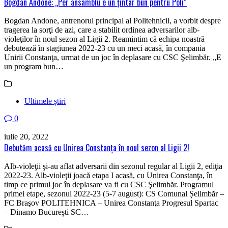
Bogdan Andone: „Per ansamblu e un ţintar bun pentru Poli”
Bogdan Andone, antrenorul principal al Politehnicii, a vorbit despre
tragerea la sorţi de azi, care a stabilit ordinea adversarilor alb-
violeţilor în noul sezon al Ligii 2. Reamintim că echipa noastră
debutează în stagiunea 2022-23 cu un meci acasă, în compania
Unirii Constanţa, urmat de un joc în deplasare cu CSC Şelimbăr. „E
un program bun…
Ultimele știri
0
iulie 20, 2022
Debutăm acasă cu Unirea Constanţa în noul sezon al Ligii 2!
Alb-violeţii şi-au aflat adversarii din sezonul regular al Ligii 2, ediţia
2022-23. Alb-violeţii joacă etapa I acasă, cu Unirea Constanţa, în
timp ce primul joc în deplasare va fi cu CSC Şelimbăr. Programul
primei etape, sezonul 2022-23 (5-7 august): CS Comunal Șelimbăr –
FC Braşov POLITEHNICA – Unirea Constanţa Progresul Spartac
– Dinamo București SC…