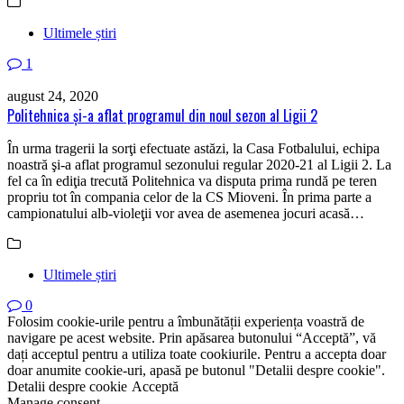
Ultimele știri
1
august 24, 2020
Politehnica și-a aflat programul din noul sezon al Ligii 2
În urma tragerii la sorţi efectuate astăzi, la Casa Fotbalului, echipa
noastră şi-a aflat programul sezonului regular 2020-21 al Ligii 2. La
fel ca în ediţia trecută Politehnica va disputa prima rundă pe teren
propriu tot în compania celor de la CS Mioveni. În prima parte a
campionatului alb-violeţii vor avea de asemenea jocuri acasă…
Ultimele știri
0
Folosim cookie-urile pentru a îmbunătății experiența voastră de
navigare pe acest website. Prin apăsarea butonului “Acceptă”, vă
dați acceptul pentru a utiliza toate cookiurile. Pentru a accepta doar
doar anumite cookie-uri, apasă pe butonul "Detalii despre cookie".
Detalii despre cookie
Acceptă
Manage consent