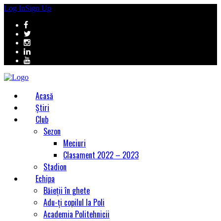
Log In
Sign Up
Acasă
Știri
Club
Sezon
Meciuri
Clasament 2022 – 2023
Stadion
Echipa
Băieții în ghete
Adu-ți copilul la Poli
Academia Politehnicii